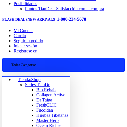
Posibilidades
Puntos TianDe – Satisfacción con la compra
1-800-234-5678
FLASH DEALS
NEW ARRIVALS
Mi Cuenta
Carrito
Seguir tu pedido
Iniciar sesión
Regístrese en
Todas Categorias
Tienda/Shop
Series TianDe
Bio Rehab
Collagen Active
Dr Taiga
FreshCLIC
Fucoidan
Hierbas Tibetanas
Master Herb
Ocean Riches