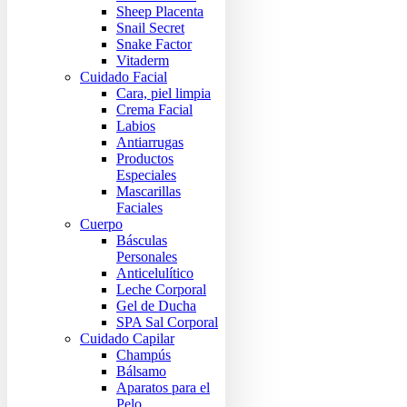
Sheep Placenta
Snail Secret
Snake Factor
Vitaderm
Cuidado Facial
Cara, piel limpia
Crema Facial
Labios
Antiarrugas
Productos
Especiales
Mascarillas
Faciales
Cuerpo
Básculas
Personales
Anticelulítico
Leche Corporal
Gel de Ducha
SPA Sal Corporal
Cuidado Capilar
Champús
Bálsamo
Aparatos para el
Pelo