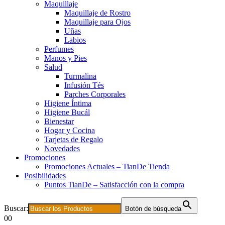
Maquillaje
Maquillaje de Rostro
Maquillaje para Ojos
Uñas
Labios
Perfumes
Manos y Pies
Salud
Turmalina
Infusión Tés
Parches Corporales
Higiene Íntima
Higiene Bucál
Bienestar
Hogar y Cocina
Tarjetas de Regalo
Novedades
Promociones
Promociones Actuales – TianDe Tienda
Posibilidades
Puntos TianDe – Satisfacción con la compra
Buscar:
Botón de búsqueda
0
0