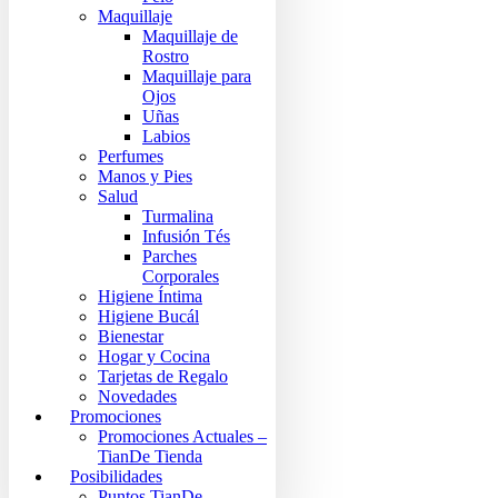
Maquillaje
Maquillaje de
Rostro
Maquillaje para
Ojos
Uñas
Labios
Perfumes
Manos y Pies
Salud
Turmalina
Infusión Tés
Parches
Corporales
Higiene Íntima
Higiene Bucál
Bienestar
Hogar y Cocina
Tarjetas de Regalo
Novedades
Promociones
Promociones Actuales –
TianDe Tienda
Posibilidades
Puntos TianDe –