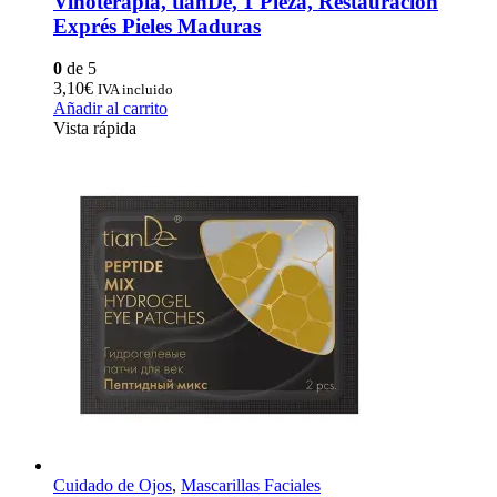
Vinoterapia, tianDe, 1 Pieza, Restauración
Exprés Pieles Maduras
0
de 5
3,10
€
IVA incluido
Añadir al carrito
Vista rápida
Cuidado de Ojos
,
Mascarillas Faciales