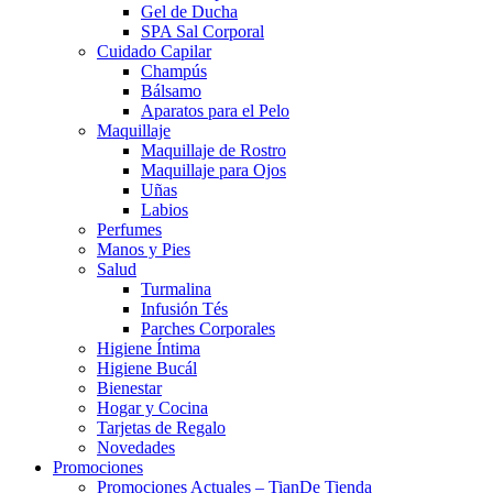
Gel de Ducha
SPA Sal Corporal
Cuidado Capilar
Champús
Bálsamo
Aparatos para el Pelo
Maquillaje
Maquillaje de Rostro
Maquillaje para Ojos
Uñas
Labios
Perfumes
Manos y Pies
Salud
Turmalina
Infusión Tés
Parches Corporales
Higiene Íntima
Higiene Bucál
Bienestar
Hogar y Cocina
Tarjetas de Regalo
Novedades
Promociones
Promociones Actuales – TianDe Tienda