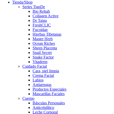
Tienda/Shop
Series TianDe
Bio Rehab
Collagen Active
Dr Taiga
FreshCLIC
Fucoidan
Hierbas Tibetanas
Master Herb
Ocean Riches
Sheep Placenta
Snail Secret
Snake Factor
Vitaderm
Cuidado Facial
Cara, piel limpia
Crema Facial
Labios
Antiarrugas
Productos Especiales
Mascarillas Faciales
Cuerpo
Básculas Personales
Anticelulítico
Leche Corporal