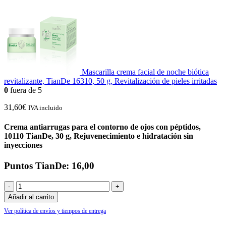
Mascarilla crema facial de noche biótica
revitalizante, TianDe 16310, 50 g, Revitalización de pieles irritadas
0
fuera de 5
31,60
€
IVA incluido
Crema antiarrugas para el contorno de ojos con péptidos,
10110 TianDe, 30 g, Rejuvenecimiento e hidratación sin
inyecciones
Puntos TianDe: 16,00
-
+
Añadir al carrito
Ver política de envíos y tiempos de entrega