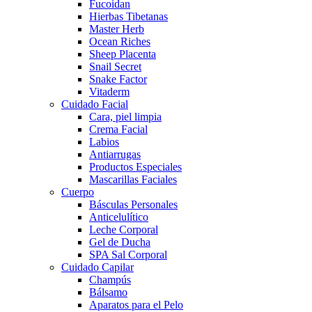
Fucoidan
Hierbas Tibetanas
Master Herb
Ocean Riches
Sheep Placenta
Snail Secret
Snake Factor
Vitaderm
Cuidado Facial
Cara, piel limpia
Crema Facial
Labios
Antiarrugas
Productos Especiales
Mascarillas Faciales
Cuerpo
Básculas Personales
Anticelulítico
Leche Corporal
Gel de Ducha
SPA Sal Corporal
Cuidado Capilar
Champús
Bálsamo
Aparatos para el Pelo