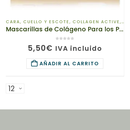
CARA, CUELLO Y ESCOTE
,
COLLAGEN ACTIVE
,
CU
Mascarillas de Colágeno Para los Párpados, 12710 TIANDE , Restauración Inmediata de la Piel! 1 ud
0
de 5
5,50
€
IVA incluido
AÑADIR AL CARRITO