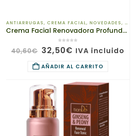
ANTIARRUGAS
,
CREMA FACIAL
,
NOVEDADES
,
PRO
Crema Facial Renovadora Profunda de Ginseng y Orquídea, TianDe10117, Peso: 50 g, Contra los signos del tiempo y el estrés
0
de 5
El
El
32,50
€
IVA incluido
40,60
€
precio
precio
original
actual
AÑADIR AL CARRITO
era:
es:
40,60€.
32,50€.