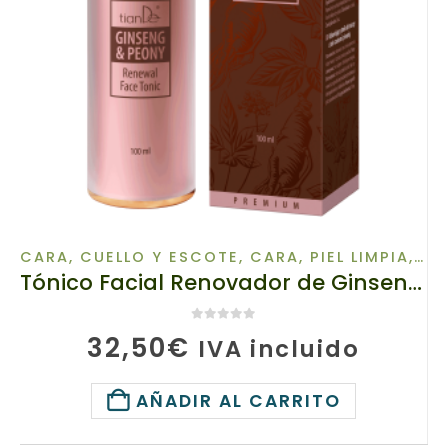
CARA, CUELLO Y ESCOTE
,
CARA, PIEL LIMPIA
,
CR
Tónico Facial Renovador de Ginseng y Peonía, 10116, Volumen: 100 ml, Contra los signos del tiempo y el estrés
0
de 5
32,50
€
IVA incluido
AÑADIR AL CARRITO