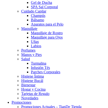
Gel de Ducha
SPA Sal Corporal
Cuidado Capilar
Champús
Bálsamo
Aparatos para el Pelo
Maquillaje
Maquillaje de Rostro
Maquillaje para Ojos
Uñas
Labios
Perfumes
Manos y Pies
Salud
Turmalina
Infusión Tés
Parches Corporales
Higiene Íntima
Higiene Bucál
Bienestar
Hogar y Cocina
Tarjetas de Regalo
Novedades
Promociones
Promociones Actuales – TianDe Tienda