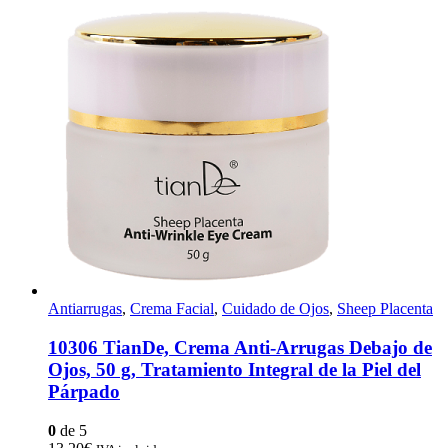
Antiarrugas
,
Crema Facial
,
Cuidado de Ojos
,
Sheep Placenta
10306 TianDe, Crema Anti-Arrugas Debajo de
Ojos, 50 g, Tratamiento Integral de la Piel del
Párpado
0
de 5