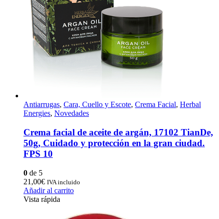
Antiarrugas
,
Cara, Cuello y Escote
,
Crema Facial
,
Herbal
Energies
,
Novedades
Crema facial de aceite de argán, 17102 TianDe,
50g, Cuidado y protección en la gran ciudad.
FPS 10
0
de 5
21,00
€
IVA incluido
Añadir al carrito
Vista rápida