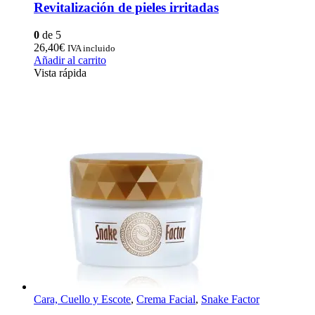
Revitalización de pieles irritadas
0
de 5
26,40
€
IVA incluido
Añadir al carrito
Vista rápida
Cara, Cuello y Escote
,
Crema Facial
,
Snake Factor