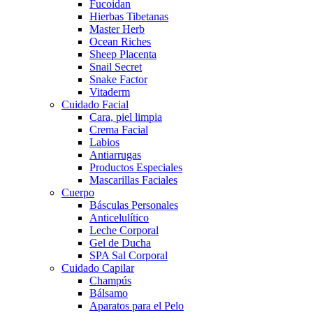
Fucoidan
Hierbas Tibetanas
Master Herb
Ocean Riches
Sheep Placenta
Snail Secret
Snake Factor
Vitaderm
Cuidado Facial
Cara, piel limpia
Crema Facial
Labios
Antiarrugas
Productos Especiales
Mascarillas Faciales
Cuerpo
Básculas Personales
Anticelulítico
Leche Corporal
Gel de Ducha
SPA Sal Corporal
Cuidado Capilar
Champús
Bálsamo
Aparatos para el Pelo