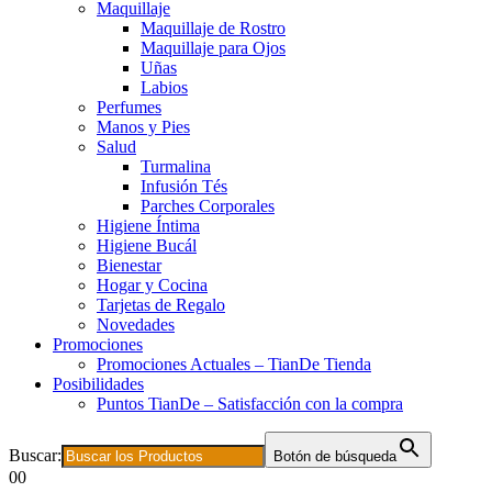
Maquillaje
Maquillaje de Rostro
Maquillaje para Ojos
Uñas
Labios
Perfumes
Manos y Pies
Salud
Turmalina
Infusión Tés
Parches Corporales
Higiene Íntima
Higiene Bucál
Bienestar
Hogar y Cocina
Tarjetas de Regalo
Novedades
Promociones
Promociones Actuales – TianDe Tienda
Posibilidades
Puntos TianDe – Satisfacción con la compra
Buscar:
Botón de búsqueda
0
0