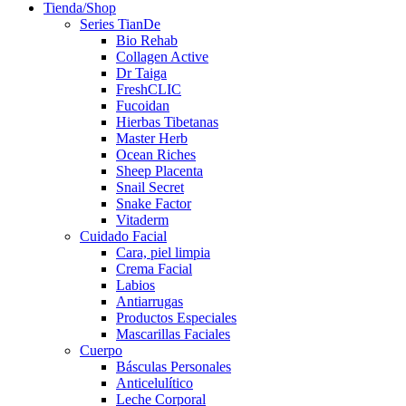
Tienda/Shop
Series TianDe
Bio Rehab
Collagen Active
Dr Taiga
FreshCLIC
Fucoidan
Hierbas Tibetanas
Master Herb
Ocean Riches
Sheep Placenta
Snail Secret
Snake Factor
Vitaderm
Cuidado Facial
Cara, piel limpia
Crema Facial
Labios
Antiarrugas
Productos Especiales
Mascarillas Faciales
Cuerpo
Básculas Personales
Anticelulítico
Leche Corporal