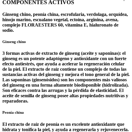
COMPONENTES ACTIVOS
Ginseng chino, peonía china, escrofularia, verdolaga, orquídea,
hinojo marino, escualano vegetal, ectoína, arginina, avena,
complejo FLORAESTERS 60, vitamina E, hialuronato de
sodio.
Ginseng chino
3 formas activas de extracto de ginseng (aceite y saponinas): el
ginseng es un potente adaptógeno y antioxidante con un fuerte
efecto antiestrés, que ayuda a acelerar la regeneración celular
de la piel. El extracto de raíz contiene un complejo de todas las
sustancias activas del ginseng y mejora el tono general de la piel.
Las saponinas (ginsenósidos) son los componentes más valiosos
del ginseng en una forma altamente biodisponible (hidrolizada).
Son eficaces contra las arrugas y la pérdida de elasticidad. El
aceite de semilla de ginseng posee altas propiedades nutritivas y
reparadoras.
Peonía china
El extracto de raíz de peonía es un excelente antioxidante que
hidrata y tonifica la piel, y ayuda a regenerarla y rejuvenecerla.