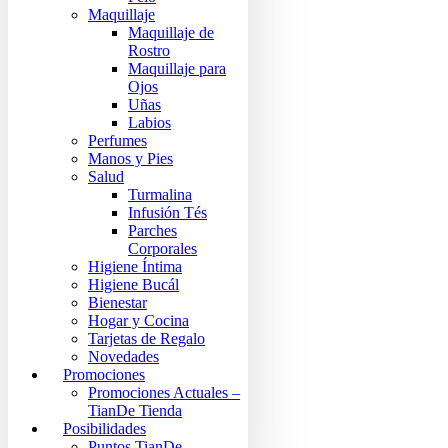
Maquillaje
Maquillaje de
Rostro
Maquillaje para
Ojos
Uñas
Labios
Perfumes
Manos y Pies
Salud
Turmalina
Infusión Tés
Parches
Corporales
Higiene Íntima
Higiene Bucál
Bienestar
Hogar y Cocina
Tarjetas de Regalo
Novedades
Promociones
Promociones Actuales –
TianDe Tienda
Posibilidades
Puntos TianDe –