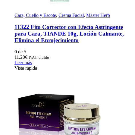
Cara, Cuello y Escote
,
Crema Facial
,
Master Herb
11322 Fito Corrector con Efecto Astringente
para Cara, TIANDE 10g, Loción Calmante,
Elimina el Enrojecimiento
0
de 5
11,20
€
IVA incluido
Leer más
Vista rápida