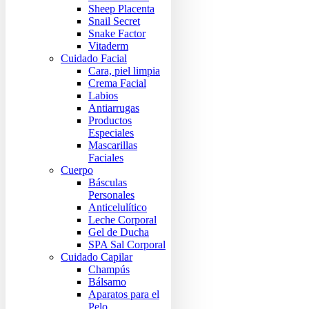
Sheep Placenta
Snail Secret
Snake Factor
Vitaderm
Cuidado Facial
Cara, piel limpia
Crema Facial
Labios
Antiarrugas
Productos
Especiales
Mascarillas
Faciales
Cuerpo
Básculas
Personales
Anticelulítico
Leche Corporal
Gel de Ducha
SPA Sal Corporal
Cuidado Capilar
Champús
Bálsamo
Aparatos para el
Pelo