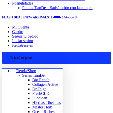
Posibilidades
Puntos TianDe – Satisfacción con la compra
1-800-234-5678
FLASH DEALS
NEW ARRIVALS
Mi Cuenta
Carrito
Seguir tu pedido
Iniciar sesión
Regístrese en
Todas Categorias
Tienda/Shop
Series TianDe
Bio Rehab
Collagen Active
Dr Taiga
FreshCLIC
Fucoidan
Hierbas Tibetanas
Master Herb
Ocean Riches