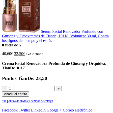
Sérum Facial Renovador Profundo con
Ginseng y Fitoextractos de Tiande, 10118, Volumen: 30 ml, Contra
los signos del tiempo y el estrés
0
fuera de 5
El
El
40,60
€
32,50
€
IVA incluido
precio
precio
original
actual
Crema Facial Renovadora Profunda de Ginseng y Orquídea,
era:
es:
TianDe10117
40,60€.
32,50€.
Puntos TianDe: 23,50
-
+
Añadir al carrito
Ver política de envíos y tiempos de entrega
Facebook
Twitter
LinkedIn
Google +
Correo electrónico