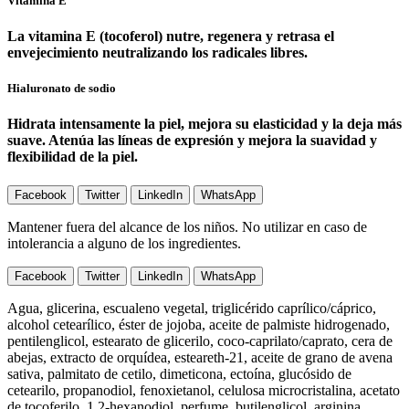
Vitamina E
La vitamina E (tocoferol) nutre, regenera y retrasa el
envejecimiento neutralizando los radicales libres.
Hialuronato de sodio
Hidrata intensamente la piel, mejora su elasticidad y la deja más
suave. Atenúa las líneas de expresión y mejora la suavidad y
flexibilidad de la piel.
Facebook
Twitter
LinkedIn
WhatsApp
Mantener fuera del alcance de los niños. No utilizar en caso de
intolerancia a alguno de los ingredientes.
Facebook
Twitter
LinkedIn
WhatsApp
Agua, glicerina, escualeno vegetal, triglicérido caprílico/cáprico,
alcohol cetearílico, éster de jojoba, aceite de palmiste hidrogenado,
pentilenglicol, estearato de glicerilo, coco-caprilato/caprato, cera de
abejas, extracto de orquídea, esteareth-21, aceite de grano de avena
sativa, palmitato de cetilo, dimeticona, ectoína, glucósido de
cetearilo, propanodiol, fenoxietanol, celulosa microcristalina, acetato
de tocoferilo, 1,2-hexanodiol, perfume, butilenglicol, arginina,