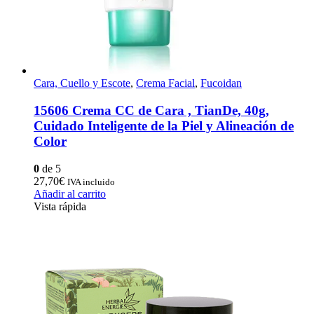
Cara, Cuello y Escote
,
Crema Facial
,
Fucoidan
15606 Crema CC de Cara , TianDe, 40g,
Cuidado Inteligente de la Piel y Alineación de
Color
0
de 5
27,70
€
IVA incluido
Añadir al carrito
Vista rápida