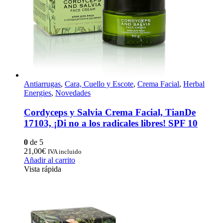
Antiarrugas
,
Cara, Cuello y Escote
,
Crema Facial
,
Herbal
Energies
,
Novedades
Cordyceps y Salvia Crema Facial, TianDe
17103, ¡Di no a los radicales libres! SPF 10
0
de 5
21,00
€
IVA incluido
Añadir al carrito
Vista rápida