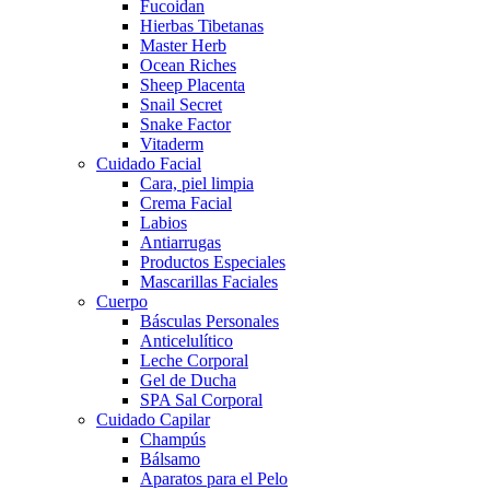
Fucoidan
Hierbas Tibetanas
Master Herb
Ocean Riches
Sheep Placenta
Snail Secret
Snake Factor
Vitaderm
Cuidado Facial
Cara, piel limpia
Crema Facial
Labios
Antiarrugas
Productos Especiales
Mascarillas Faciales
Cuerpo
Básculas Personales
Anticelulítico
Leche Corporal
Gel de Ducha
SPA Sal Corporal
Cuidado Capilar
Champús
Bálsamo
Aparatos para el Pelo