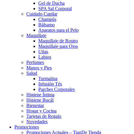
Gel de Ducha
SPA Sal Corporal
Cuidado Capilar
Champús
Bálsamo
Aparatos para el Pelo
Maquillaje
Maquillaje de Rostro
Maquillaje para Ojos
Uñas
Labios
Perfumes
Manos y Pies
Salud
Turmalina
Infusión Tés
Parches Corporales
Higiene Íntima
Higiene Bucál
Bienestar
Hogar y Cocina
Tarjetas de Regalo
Novedades
Promociones
Promociones Actuales – TianDe Tienda