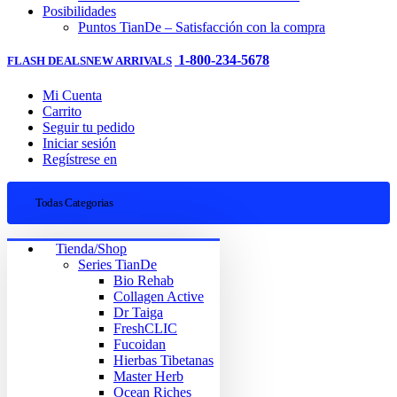
Posibilidades
Puntos TianDe – Satisfacción con la compra
1-800-234-5678
FLASH DEALS
NEW ARRIVALS
Mi Cuenta
Carrito
Seguir tu pedido
Iniciar sesión
Regístrese en
Todas Categorias
Tienda/Shop
Series TianDe
Bio Rehab
Collagen Active
Dr Taiga
FreshCLIC
Fucoidan
Hierbas Tibetanas
Master Herb
Ocean Riches