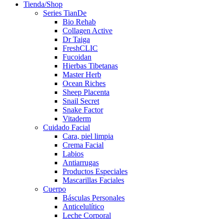
Tienda/Shop
Series TianDe
Bio Rehab
Collagen Active
Dr Taiga
FreshCLIC
Fucoidan
Hierbas Tibetanas
Master Herb
Ocean Riches
Sheep Placenta
Snail Secret
Snake Factor
Vitaderm
Cuidado Facial
Cara, piel limpia
Crema Facial
Labios
Antiarrugas
Productos Especiales
Mascarillas Faciales
Cuerpo
Básculas Personales
Anticelulítico
Leche Corporal