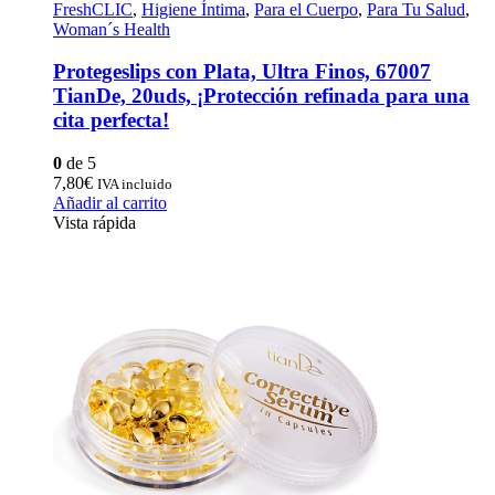
FreshCLIC
,
Higiene Íntima
,
Para el Cuerpo
,
Para Tu Salud
,
Woman´s Health
Protegeslips con Plata, Ultra Finos, 67007
TianDe, 20uds, ¡Protección refinada para una
cita perfecta!
0
de 5
7,80
€
IVA incluido
Añadir al carrito
Vista rápida