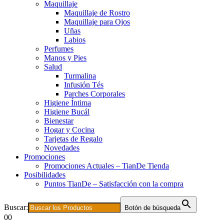
Maquillaje
Maquillaje de Rostro
Maquillaje para Ojos
Uñas
Labios
Perfumes
Manos y Pies
Salud
Turmalina
Infusión Tés
Parches Corporales
Higiene Íntima
Higiene Bucál
Bienestar
Hogar y Cocina
Tarjetas de Regalo
Novedades
Promociones
Promociones Actuales – TianDe Tienda
Posibilidades
Puntos TianDe – Satisfacción con la compra
Buscar:
Botón de búsqueda
0
0