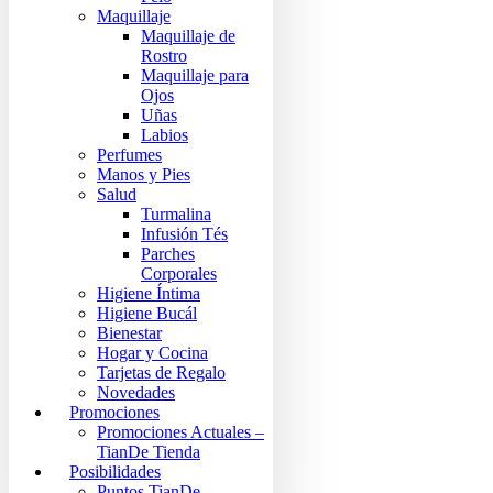
Maquillaje
Maquillaje de
Rostro
Maquillaje para
Ojos
Uñas
Labios
Perfumes
Manos y Pies
Salud
Turmalina
Infusión Tés
Parches
Corporales
Higiene Íntima
Higiene Bucál
Bienestar
Hogar y Cocina
Tarjetas de Regalo
Novedades
Promociones
Promociones Actuales –
TianDe Tienda
Posibilidades
Puntos TianDe –