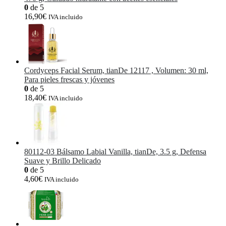
0
de 5
16,90
€
IVA incluido
Cordyceps Facial Serum, tianDe 12117 , Volumen: 30 ml,
Para pieles frescas y jóvenes
0
de 5
18,40
€
IVA incluido
80112-03 Bálsamo Labial Vanilla, tianDe, 3.5 g, Defensa
Suave y Brillo Delicado
0
de 5
4,60
€
IVA incluido