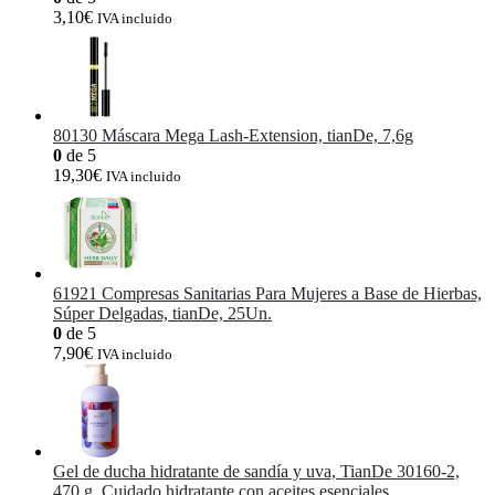
3,10
€
IVA incluido
80130 Máscara Mega Lash-Extension, tianDe, 7,6g
0
de 5
19,30
€
IVA incluido
61921 Compresas Sanitarias Para Mujeres a Base de Hierbas,
Súper Delgadas, tianDe, 25Un.
0
de 5
7,90
€
IVA incluido
Gel de ducha hidratante de sandía y uva, TianDe 30160-2,
470 g, Cuidado hidratante con aceites esenciales