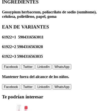
INGREDIENTES
Gossypium herbaceum, poliacrilato de sodio (sumitomo),
celulosa, polietileno, papel, goma
EAN DE VARIANTES
61922×1 5904316563011
61922×2 5904316563028
61922×3 5904316563035
Facebook
Twitter
LinkedIn
WhatsApp
Mantener fuera del alcance de los niños.
Facebook
Twitter
LinkedIn
WhatsApp
Te podrían interesar