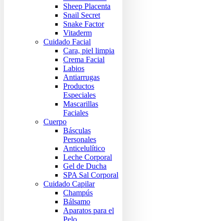
Sheep Placenta
Snail Secret
Snake Factor
Vitaderm
Cuidado Facial
Cara, piel limpia
Crema Facial
Labios
Antiarrugas
Productos
Especiales
Mascarillas
Faciales
Cuerpo
Básculas
Personales
Anticelulítico
Leche Corporal
Gel de Ducha
SPA Sal Corporal
Cuidado Capilar
Champús
Bálsamo
Aparatos para el
Pelo