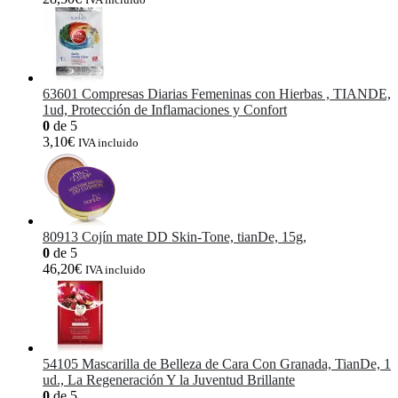
63601 Compresas Diarias Femeninas con Hierbas , TIANDE,
1ud, Protección de Inflamaciones y Confort
0
de 5
3,10
€
IVA incluido
80913 Cojín mate DD Skin-Tone, tianDe, 15g,
0
de 5
46,20
€
IVA incluido
54105 Mascarilla de Belleza de Cara Con Granada, TianDe, 1
ud., La Regeneración Y la Juventud Brillante
0
de 5