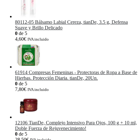
80112-05 Bálsamo Labial Cereza, tianDe, 3.5 g, Defensa
Suave y Brillo Delicado
0
de 5
4,60
€
IVA incluido
61914 Compresas Femeninas - Protectoras de Ropa a Base de
Hierbas. Protección Diaria. tianDe, 20Un.
0
de 5
7,80
€
IVA incluido
12106 TianDe, Complejo Intensivo Para Ojos, 100 g + 10 ml,
Doble Fuerza de Rejuvenecimiento!
0
de 5
28,50
€
IVA incluido