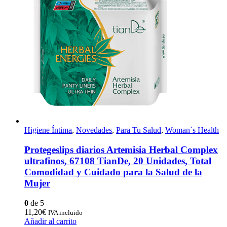
Higiene Íntima
,
Novedades
,
Para Tu Salud
,
Woman´s Health
Protegeslips diarios Artemisia Herbal Complex
ultrafinos, 67108 TianDe, 20 Unidades, Total
Comodidad y Cuidado para la Salud de la
Mujer
0
de 5
11,20
€
IVA incluido
Añadir al carrito