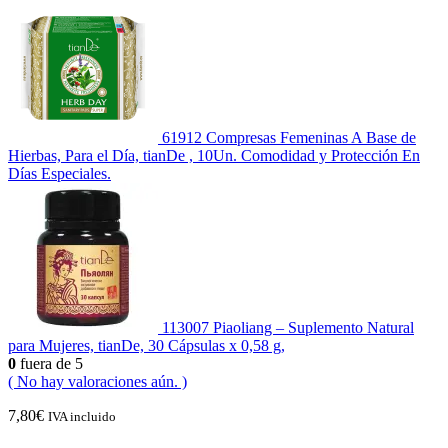
61912 Compresas Femeninas A Base de
Hierbas, Para el Día, tianDe , 10Un. Comodidad y Protección En
Días Especiales.
113007 Piaoliang – Suplemento Natural
para Mujeres, tianDe, 30 Cápsulas x 0,58 g,
0
fuera de 5
( No hay valoraciones aún. )
7,80
€
IVA incluido