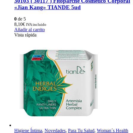
30103 ( 30117 ) Fitoparche Cosmético Corporal
«Jian Kang» TIANDE 5ud
0
de 5
8,10
€
IVA incluido
Añadir al carrito
Vista rápida
Higiene Íntima
,
Novedades
,
Para Tu Salud
,
Woman´s Health