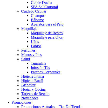
Gel de Ducha
SPA Sal Corporal
Cuidado Capilar
Champús
Bálsamo
Aparatos para el Pelo
Maquillaje
Maquillaje de Rostro
Maquillaje para Ojos
Uñas
Labios
Perfumes
Manos y Pies
Salud
Turmalina
Infusión Tés
Parches Corporales
Higiene Íntima
Higiene Bucál
Bienestar
Hogar y Cocina
Tarjetas de Regalo
Novedades
Promociones
Promociones Actuales – TianDe Tienda