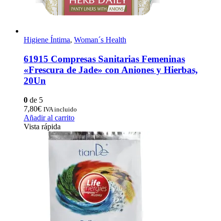
Higiene Íntima
,
Woman´s Health
61915 Compresas Sanitarias Femeninas
«Frescura de Jade» con Aniones y Hierbas,
20Un
0
de 5
7,80
€
IVA incluido
Añadir al carrito
Vista rápida