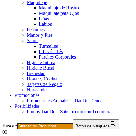
Maquillaje
Maquillaje de Rostro
Maquillaje para Ojos
Uñas
Labios
Perfumes
Manos y Pies
Salud
Turmalina
Infusión Tés
Parches Corporales
Higiene Íntima
Higiene Bucál
Bienestar
Hogar y Cocina
Tarjetas de Regalo
Novedades
Promociones
Promociones Actuales – TianDe Tienda
Posibilidades
Puntos TianDe – Satisfacción con la compra
Buscar:
Botón de búsqueda
0
0