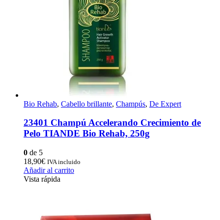
Bio Rehab
,
Cabello brillante
,
Champús
,
De Expert
23401 Champú Accelerando Crecimiento de
Pelo TIANDE Bio Rehab, 250g
0
de 5
18,90
€
IVA incluido
Añadir al carrito
Vista rápida