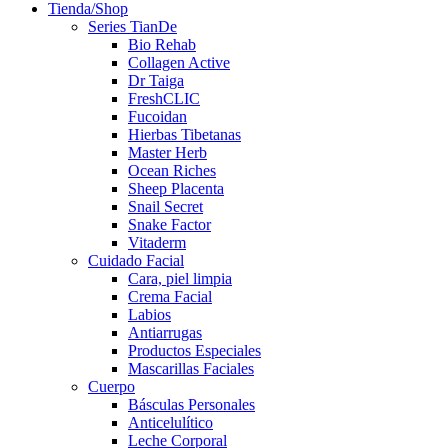
Tienda/Shop
Series TianDe
Bio Rehab
Collagen Active
Dr Taiga
FreshCLIC
Fucoidan
Hierbas Tibetanas
Master Herb
Ocean Riches
Sheep Placenta
Snail Secret
Snake Factor
Vitaderm
Cuidado Facial
Cara, piel limpia
Crema Facial
Labios
Antiarrugas
Productos Especiales
Mascarillas Faciales
Cuerpo
Básculas Personales
Anticelulítico
Leche Corporal