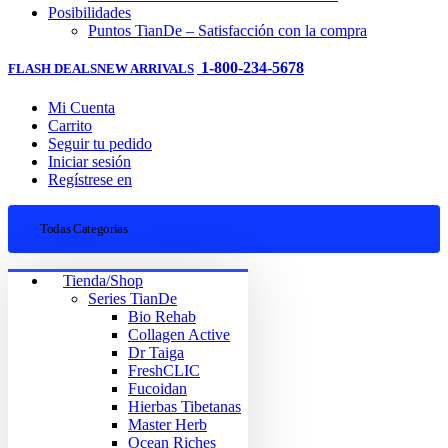
Posibilidades
Puntos TianDe – Satisfacción con la compra
1-800-234-5678
FLASH DEALS
NEW ARRIVALS
Mi Cuenta
Carrito
Seguir tu pedido
Iniciar sesión
Regístrese en
Todas Categorias
Tienda/Shop
Series TianDe
Bio Rehab
Collagen Active
Dr Taiga
FreshCLIC
Fucoidan
Hierbas Tibetanas
Master Herb
Ocean Riches