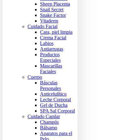
Sheep Placenta
Snail Secret
Snake Factor
Vitaderm
Cuidado Facial
Cara, piel limpia
Crema Facial
Labios
Antiarrugas
Productos
Especiales
Mascarillas
Faciales
Cuerpo
Básculas
Personales
Anticelulítico
Leche Corporal
Gel de Ducha
SPA Sal Corporal
Cuidado Capilar
Champús
Bálsamo
Aparatos para el
Pelo