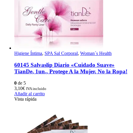
Higiene Íntima
,
SPA Sal Corporal
,
Woman´s Health
60145 Salvaslip Diario «Cuidado Suave»
TianDe, 1un., Protege A la Mujer, No la Ropa!
0
de 5
3,10
€
IVA incluido
Añadir al carrito
Vista rápida