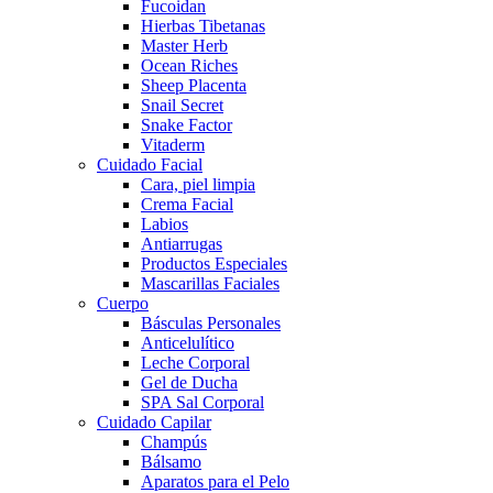
Fucoidan
Hierbas Tibetanas
Master Herb
Ocean Riches
Sheep Placenta
Snail Secret
Snake Factor
Vitaderm
Cuidado Facial
Cara, piel limpia
Crema Facial
Labios
Antiarrugas
Productos Especiales
Mascarillas Faciales
Cuerpo
Básculas Personales
Anticelulítico
Leche Corporal
Gel de Ducha
SPA Sal Corporal
Cuidado Capilar
Champús
Bálsamo
Aparatos para el Pelo