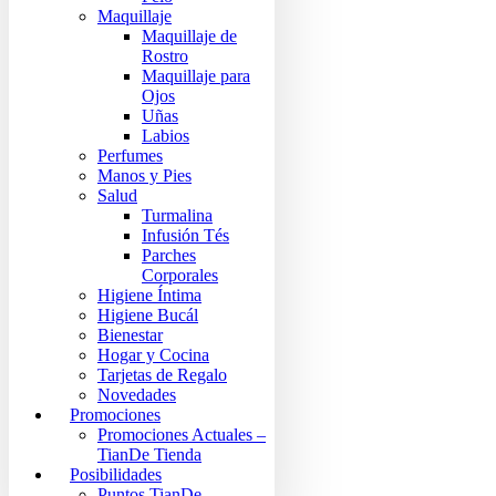
Maquillaje
Maquillaje de
Rostro
Maquillaje para
Ojos
Uñas
Labios
Perfumes
Manos y Pies
Salud
Turmalina
Infusión Tés
Parches
Corporales
Higiene Íntima
Higiene Bucál
Bienestar
Hogar y Cocina
Tarjetas de Regalo
Novedades
Promociones
Promociones Actuales –
TianDe Tienda
Posibilidades
Puntos TianDe –