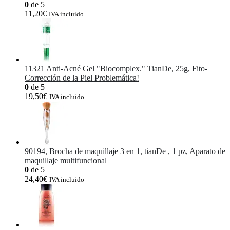
0
de 5
11,20
€
IVA incluido
11321 Anti-Acné Gel "Biocomplex." TianDe, 25g, Fito-
Corrección de la Piel Problemática!
0
de 5
19,50
€
IVA incluido
90194, Brocha de maquillaje 3 en 1, tianDe , 1 pz, Aparato de
maquillaje multifuncional
0
de 5
24,40
€
IVA incluido