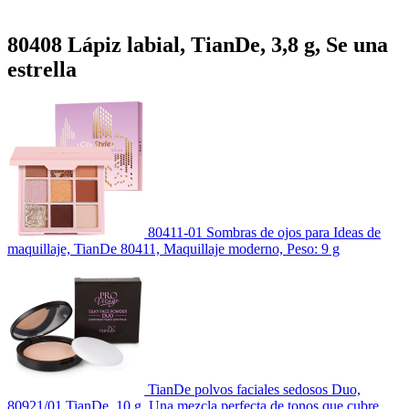
80408 Lápiz labial, TianDe, 3,8 g, Se una
estrella
80411-01 Sombras de ojos para Ideas de
maquillaje, TianDe 80411, Maquillaje moderno, Peso: 9 g
TianDe polvos faciales sedosos Duo,
80921/01 TianDe, 10 g, Una mezcla perfecta de tonos que cubre