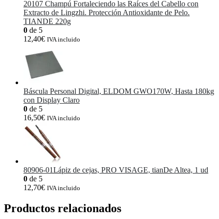
20107 Champú Fortaleciendo las Raíces del Cabello con
Extracto de Lingzhi. Protección Antioxidante de Pelo.
TIANDE 220g
0
de 5
12,40
€
IVA incluido
Báscula Personal Digital, ELDOM GWO170W, Hasta 180kg
con Display Claro
0
de 5
16,50
€
IVA incluido
80906-01Lápiz de cejas, PRO VISAGE, tianDe Altea, 1 ud
0
de 5
12,70
€
IVA incluido
Productos relacionados