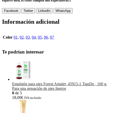
esparce bien, el color cumplió mis expectativas.»
Facebook
Twitter
LinkedIn
WhatsApp
Información adicional
Color
01
,
02
,
03
,
04
,
05
,
06
,
07
Te podrían interesar
Emulsión para pies Forest Amulet, 45915-1 TianDe , 100 g,
Para una sensación de pies ligeros
0
de 5
18,00
€
IVA incluido