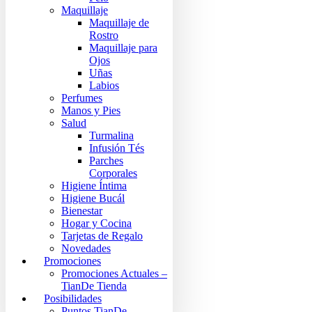
Maquillaje
Maquillaje de
Rostro
Maquillaje para
Ojos
Uñas
Labios
Perfumes
Manos y Pies
Salud
Turmalina
Infusión Tés
Parches
Corporales
Higiene Íntima
Higiene Bucál
Bienestar
Hogar y Cocina
Tarjetas de Regalo
Novedades
Promociones
Promociones Actuales –
TianDe Tienda
Posibilidades
Puntos TianDe –