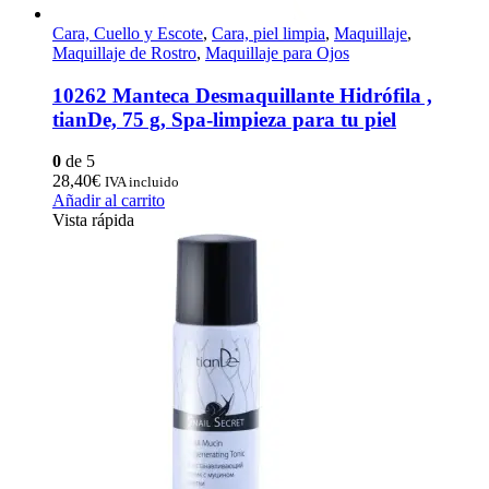
Cara, Cuello y Escote
,
Cara, piel limpia
,
Maquillaje
,
Maquillaje de Rostro
,
Maquillaje para Ojos
10262 Manteca Desmaquillante Hidrófila ,
tianDe, 75 g, Spa-limpieza para tu piel
0
de 5
28,40
€
IVA incluido
Añadir al carrito
Vista rápida