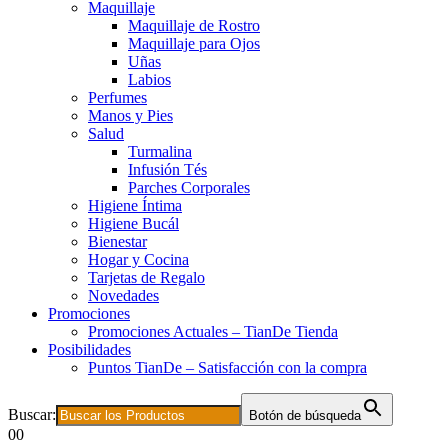
Maquillaje
Maquillaje de Rostro
Maquillaje para Ojos
Uñas
Labios
Perfumes
Manos y Pies
Salud
Turmalina
Infusión Tés
Parches Corporales
Higiene Íntima
Higiene Bucál
Bienestar
Hogar y Cocina
Tarjetas de Regalo
Novedades
Promociones
Promociones Actuales – TianDe Tienda
Posibilidades
Puntos TianDe – Satisfacción con la compra
Buscar:
Botón de búsqueda
0
0