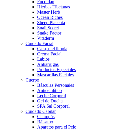
Fucoidan
Hierbas Tibetanas
Master Herb
Ocean Riches
Sheep Placenta
Snail Secret
Snake Factor
Vitaderm
Cuidado Facial
Cara, piel limpia
Crema Facial
Labios
Antiarrugas
Productos Especiales
Mascarillas Faciales
Cuerpo
Básculas Personales
Anticelulítico
Leche Corporal
Gel de Ducha
SPA Sal Corporal
Cuidado Capilar
Champús
Bálsamo
Aparatos para el Pelo