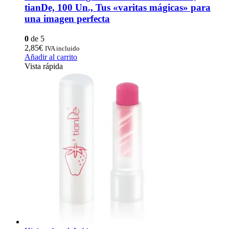
tianDe, 100 Un., Tus «varitas mágicas» para
una imagen perfecta
0
de 5
2,85
€
IVA incluido
Añadir al carrito
Vista rápida