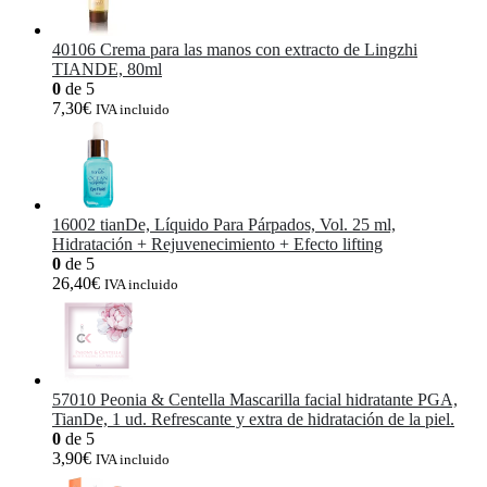
40106 Crema para las manos con extracto de Lingzhi
TIANDE, 80ml
0
de 5
7,30
€
IVA incluido
16002 tianDe, Líquido Para Párpados, Vol. 25 ml,
Hidratación + Rejuvenecimiento + Efecto lifting
0
de 5
26,40
€
IVA incluido
57010 Peonia & Centella Mascarilla facial hidratante PGA,
TianDe, 1 ud. Refrescante y extra de hidratación de la piel.
0
de 5
3,90
€
IVA incluido