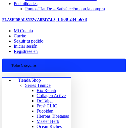
Posibilidades
Puntos TianDe – Satisfacción con la compra
1-800-234-5678
FLASH DEALS
NEW ARRIVALS
Mi Cuenta
Carrito
Seguir tu pedido
Iniciar sesión
Regístrese en
Todas Categorias
Tienda/Shop
Series TianDe
Bio Rehab
Collagen Active
Dr Taiga
FreshCLIC
Fucoidan
Hierbas Tibetanas
Master Herb
Ocean Riches