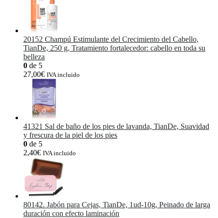
20152 Champú Estimulante del Crecimiento del Cabello,
TianDe, 250 g, Tratamiento fortalecedor: cabello en toda su
belleza
0
de 5
27,00
€
IVA incluido
41321 Sal de baño de los pies de lavanda, TianDe, Suavidad
y frescura de la piel de los pies
0
de 5
2,40
€
IVA incluido
80142. Jabón para Cejas, TianDe, 1ud-10g, Peinado de larga
duración con efecto laminación