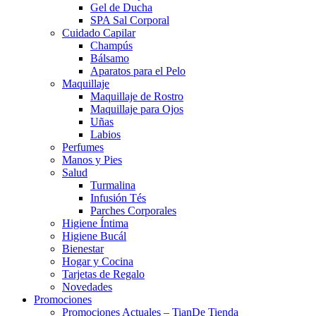
Gel de Ducha
SPA Sal Corporal
Cuidado Capilar
Champús
Bálsamo
Aparatos para el Pelo
Maquillaje
Maquillaje de Rostro
Maquillaje para Ojos
Uñas
Labios
Perfumes
Manos y Pies
Salud
Turmalina
Infusión Tés
Parches Corporales
Higiene Íntima
Higiene Bucál
Bienestar
Hogar y Cocina
Tarjetas de Regalo
Novedades
Promociones
Promociones Actuales – TianDe Tienda