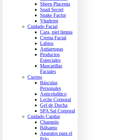
Sheep Placenta
Snail Secret
Snake Factor
Vitaderm
Cuidado Facial
Cara, piel limpia
Crema Facial
Labios
Antiarrugas
Productos
Especiales
Mascarillas
Faciales
Cuerpo
Básculas
Personales
Anticelulítico
Leche Corporal
Gel de Ducha
SPA Sal Corporal
Cuidado Capilar
Champús
Bálsamo
Aparatos para el
Pelo