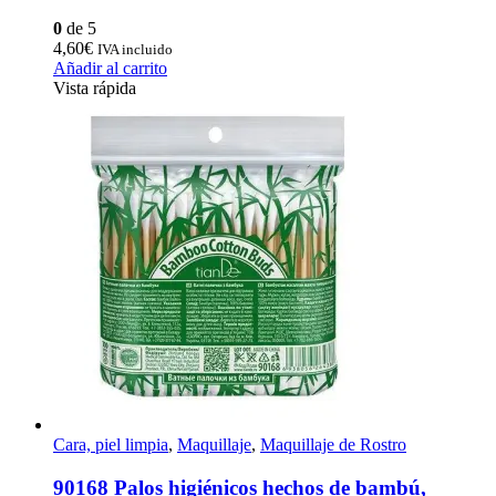
0
de 5
4,60
€
IVA incluido
Añadir al carrito
Vista rápida
Cara, piel limpia
,
Maquillaje
,
Maquillaje de Rostro
90168 Palos higiénicos hechos de bambú,