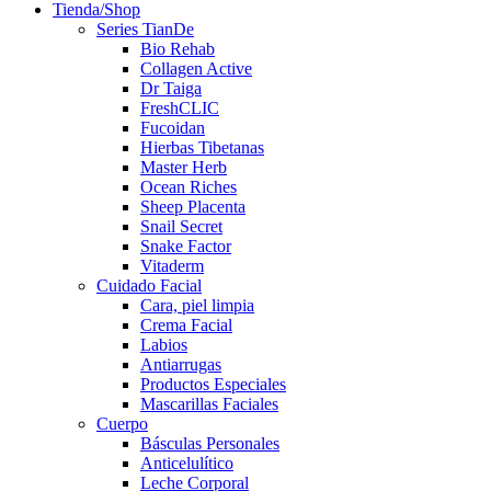
Tienda/Shop
Series TianDe
Bio Rehab
Collagen Active
Dr Taiga
FreshCLIC
Fucoidan
Hierbas Tibetanas
Master Herb
Ocean Riches
Sheep Placenta
Snail Secret
Snake Factor
Vitaderm
Cuidado Facial
Cara, piel limpia
Crema Facial
Labios
Antiarrugas
Productos Especiales
Mascarillas Faciales
Cuerpo
Básculas Personales
Anticelulítico
Leche Corporal