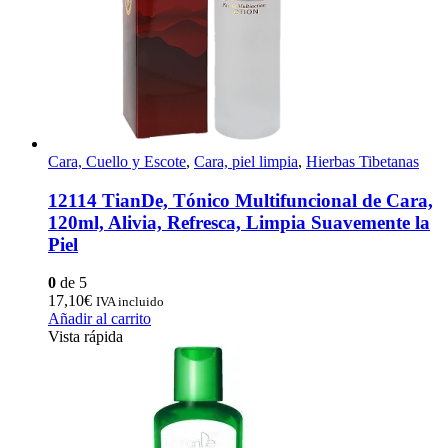
Cara, Cuello y Escote
,
Cara, piel limpia
,
Hierbas Tibetanas
12114 TianDe, Tónico Multifuncional de Cara,
120ml, Alivia, Refresca, Limpia Suavemente la
Piel
0
de 5
17,10
€
IVA incluido
Añadir al carrito
Vista rápida