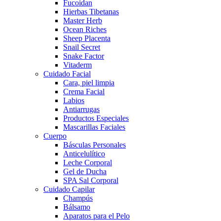
Fucoidan
Hierbas Tibetanas
Master Herb
Ocean Riches
Sheep Placenta
Snail Secret
Snake Factor
Vitaderm
Cuidado Facial
Cara, piel limpia
Crema Facial
Labios
Antiarrugas
Productos Especiales
Mascarillas Faciales
Cuerpo
Básculas Personales
Anticelulítico
Leche Corporal
Gel de Ducha
SPA Sal Corporal
Cuidado Capilar
Champús
Bálsamo
Aparatos para el Pelo