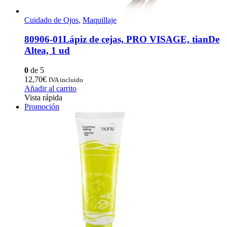
Cuidado de Ojos
,
Maquillaje
80906-01Lápiz de cejas, PRO VISAGE, tianDe
Altea, 1 ud
0
de 5
12,70
€
IVA incluido
Añadir al carrito
Vista rápida
Promoción