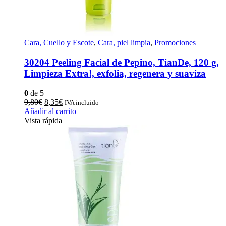
Cara, Cuello y Escote
,
Cara, piel limpia
,
Promociones
30204 Peeling Facial de Pepino, TianDe, 120 g,
Limpieza Extra!, exfolia, regenera y suaviza
0
de 5
El
El
9,80
€
8,35
€
IVA incluido
precio
precio
Añadir al carrito
original
actual
Vista rápida
era:
es:
9,80€.
8,35€.