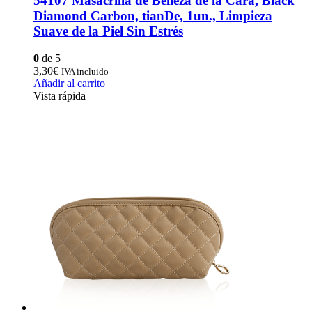
54107 Masacrilla de Belleza de la Cara, Black
Diamond Carbon, tianDe, 1un., Limpieza
Suave de la Piel Sin Estrés
0
de 5
3,30
€
IVA incluido
Añadir al carrito
Vista rápida