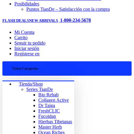
Posibilidades
Puntos TianDe – Satisfacción con la compra
1-800-234-5678
FLASH DEALS
NEW ARRIVALS
Mi Cuenta
Carrito
Seguir tu pedido
Iniciar sesión
Regístrese en
Todas Categorias
Tienda/Shop
Series TianDe
Bio Rehab
Collagen Active
Dr Taiga
FreshCLIC
Fucoidan
Hierbas Tibetanas
Master Herb
Ocean Riches