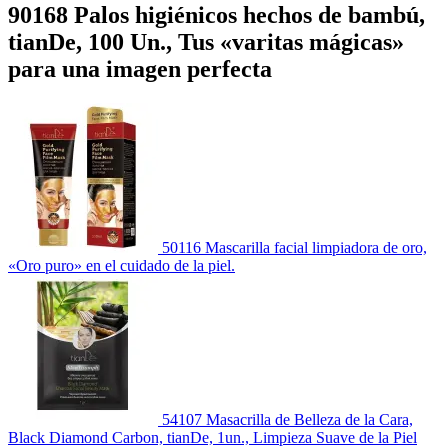
90168 Palos higiénicos hechos de bambú,
tianDe, 100 Un., Tus «varitas mágicas»
para una imagen perfecta
50116 Mascarilla facial limpiadora de oro,
«Oro puro» en el cuidado de la piel.
54107 Masacrilla de Belleza de la Cara,
Black Diamond Carbon, tianDe, 1un., Limpieza Suave de la Piel