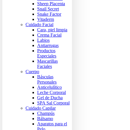
Sheep Placenta
Snail Secret
Snake Factor
Vitaderm
Cuidado Facial
Cara, piel limpia
Crema Facial
Labios
Antiarrugas
Productos
Especiales
Mascarillas
Faciales
Cuerpo
Básculas
Personales
Anticelulítico
Leche Corporal
Gel de Ducha
SPA Sal Corporal
Cuidado Capilar
Champús
Bálsamo
Aparatos para el
Pelo