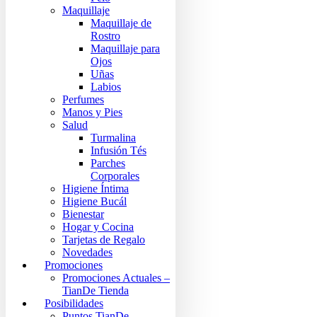
Maquillaje
Maquillaje de
Rostro
Maquillaje para
Ojos
Uñas
Labios
Perfumes
Manos y Pies
Salud
Turmalina
Infusión Tés
Parches
Corporales
Higiene Íntima
Higiene Bucál
Bienestar
Hogar y Cocina
Tarjetas de Regalo
Novedades
Promociones
Promociones Actuales –
TianDe Tienda
Posibilidades
Puntos TianDe –