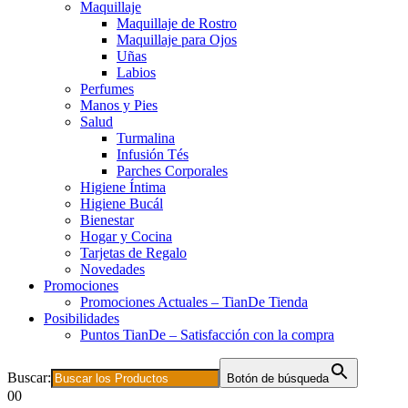
Maquillaje
Maquillaje de Rostro
Maquillaje para Ojos
Uñas
Labios
Perfumes
Manos y Pies
Salud
Turmalina
Infusión Tés
Parches Corporales
Higiene Íntima
Higiene Bucál
Bienestar
Hogar y Cocina
Tarjetas de Regalo
Novedades
Promociones
Promociones Actuales – TianDe Tienda
Posibilidades
Puntos TianDe – Satisfacción con la compra
Buscar:
Botón de búsqueda
0
0