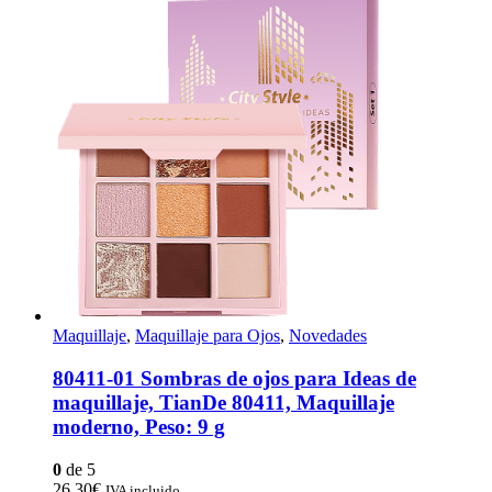
Maquillaje
,
Maquillaje para Ojos
,
Novedades
80411-01 Sombras de ojos para Ideas de
maquillaje, TianDe 80411, Maquillaje
moderno, Peso: 9 g
0
de 5
26,30
€
IVA incluido