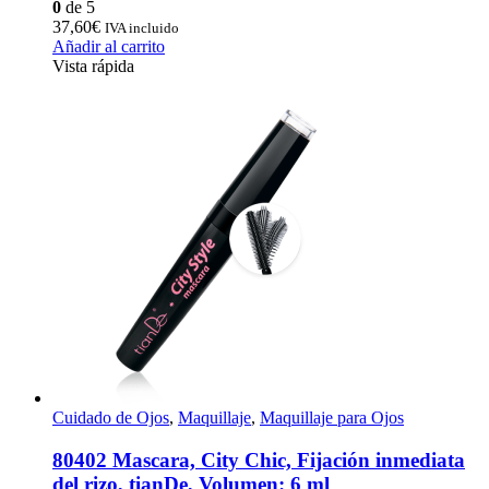
0
de 5
37,60
€
IVA incluido
Añadir al carrito
Vista rápida
Cuidado de Ojos
,
Maquillaje
,
Maquillaje para Ojos
80402 Mascara, City Chic, Fijación inmediata
del rizo, tianDe, Volumen: 6 ml