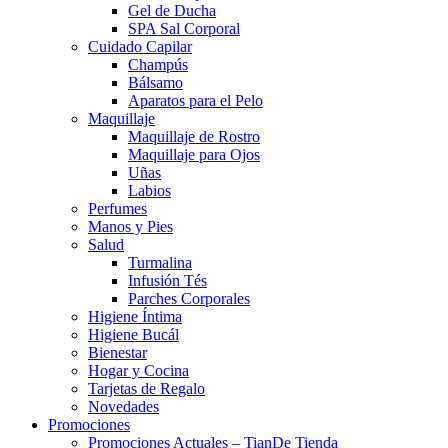
Gel de Ducha
SPA Sal Corporal
Cuidado Capilar
Champús
Bálsamo
Aparatos para el Pelo
Maquillaje
Maquillaje de Rostro
Maquillaje para Ojos
Uñas
Labios
Perfumes
Manos y Pies
Salud
Turmalina
Infusión Tés
Parches Corporales
Higiene Íntima
Higiene Bucál
Bienestar
Hogar y Cocina
Tarjetas de Regalo
Novedades
Promociones
Promociones Actuales – TianDe Tienda