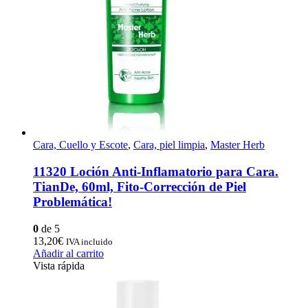
Cara, Cuello y Escote
,
Cara, piel limpia
,
Master Herb
11320 Loción Anti-Inflamatorio para Cara.
TianDe, 60ml, Fito-Corrección de Piel
Problemática!
0
de 5
13,20
€
IVA incluido
Añadir al carrito
Vista rápida