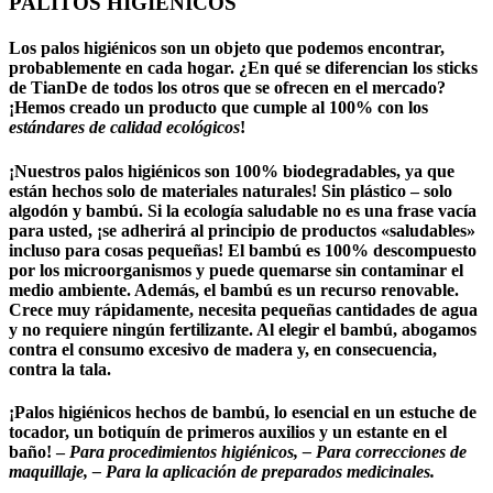
PALITOS HIGIENICOS
Los palos higiénicos son un objeto que podemos encontrar,
probablemente en cada hogar. ¿En qué se diferencian los
sticks
de TianDe
de todos los otros que se ofrecen en el mercado?
¡Hemos creado un producto que cumple al 100% con los
estándares de calidad ecológicos
!
¡Nuestros palos higiénicos son 100% biodegradables, ya que
están hechos solo de materiales naturales! Sin plástico – solo
algodón y bambú. Si la ecología saludable no es una frase vacía
para usted, ¡se adherirá al principio de productos «saludables»
incluso para cosas pequeñas! El bambú es 100% descompuesto
por los microorganismos y puede quemarse sin contaminar el
medio ambiente. Además, el bambú es un recurso renovable.
Crece muy rápidamente, necesita pequeñas cantidades de agua
y no requiere ningún fertilizante. Al elegir el bambú, abogamos
contra el consumo excesivo de madera y, en consecuencia,
contra la tala.
¡Palos higiénicos hechos de bambú, lo esencial en un estuche de
tocador, un botiquín de primeros auxilios y un estante en el
baño! –
Para procedimientos higiénicos, – Para correcciones de
maquillaje, – Para la aplicación de preparados medicinales.