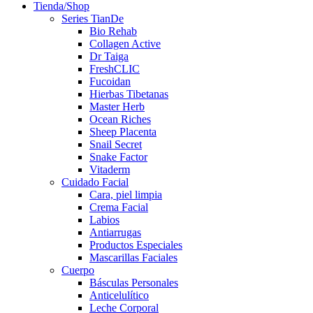
Tienda/Shop
Series TianDe
Bio Rehab
Collagen Active
Dr Taiga
FreshCLIC
Fucoidan
Hierbas Tibetanas
Master Herb
Ocean Riches
Sheep Placenta
Snail Secret
Snake Factor
Vitaderm
Cuidado Facial
Cara, piel limpia
Crema Facial
Labios
Antiarrugas
Productos Especiales
Mascarillas Faciales
Cuerpo
Básculas Personales
Anticelulítico
Leche Corporal