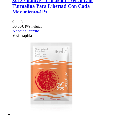
30127 tianDe – Collarín Cervical Con
Turmalina Para Libertad Con Cada
Movimiento-1Pz.
0
de 5
30,30
€
IVA incluido
Añadir al carrito
Vista rápida