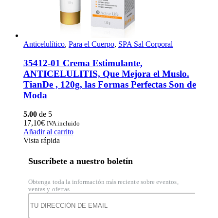
Anticelulítico
,
Para el Cuerpo
,
SPA Sal Corporal
35412-01 Crema Estimulante,
ANTICELULITIS, Que Mejora el Muslo.
TianDe , 120g, las Formas Perfectas Son de
Moda
5.00
de 5
17,10
€
IVA incluido
Añadir al carrito
Vista rápida
Suscríbete a nuestro boletín
Obtenga toda la información más reciente sobre eventos,
ventas y ofertas.