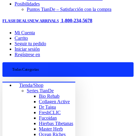
Posibilidades
Puntos TianDe – Satisfacción con la compra
1-800-234-5678
FLASH DEALS
NEW ARRIVALS
Mi Cuenta
Carrito
Seguir tu pedido
Iniciar sesión
Regístrese en
Todas Categorias
Tienda/Shop
Series TianDe
Bio Rehab
Collagen Active
Dr Taiga
FreshCLIC
Fucoidan
Hierbas Tibetanas
Master Herb
Ocean Riches