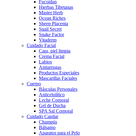
Fucoidan
Hierbas Tibetanas
Master Herb
Ocean Riches
Sheep Placenta
Snail Secret
Snake Factor
Vitaderm
Cuidado Facial
Cara, piel limpia
Crema Facial
Labios
Antiarrugas
Productos Especiales
Mascarillas Faciales
Cuerpo
Básculas Personales
Anticelulítico
Leche Corporal
Gel de Ducha
SPA Sal Corporal
Cuidado Capilar
Champús
Bálsamo
Aparatos para el Pelo