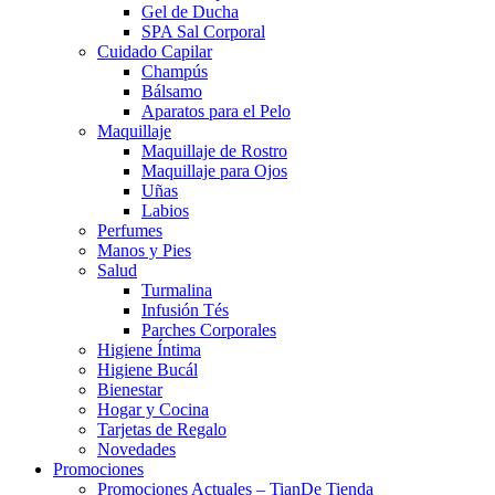
Gel de Ducha
SPA Sal Corporal
Cuidado Capilar
Champús
Bálsamo
Aparatos para el Pelo
Maquillaje
Maquillaje de Rostro
Maquillaje para Ojos
Uñas
Labios
Perfumes
Manos y Pies
Salud
Turmalina
Infusión Tés
Parches Corporales
Higiene Íntima
Higiene Bucál
Bienestar
Hogar y Cocina
Tarjetas de Regalo
Novedades
Promociones
Promociones Actuales – TianDe Tienda