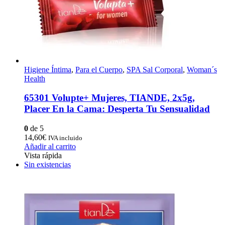
Higiene Íntima
,
Para el Cuerpo
,
SPA Sal Corporal
,
Woman´s
Health
65301 Volupte+ Mujeres, TIANDE, 2x5g,
Placer En la Cama: Desperta Tu Sensualidad
0
de 5
14,60
€
IVA incluido
Añadir al carrito
Vista rápida
Sin existencias