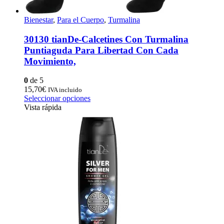
Bienestar
,
Para el Cuerpo
,
Turmalina
30130 tianDe-Calcetines Con Turmalina
Puntiaguda Para Libertad Con Cada
Movimiento,
0
de 5
15,70
€
IVA incluido
Este
Seleccionar opciones
producto
Vista rápida
tiene
múltiples
variantes.
Las
opciones
se
pueden
elegir
en
la
página
de
producto