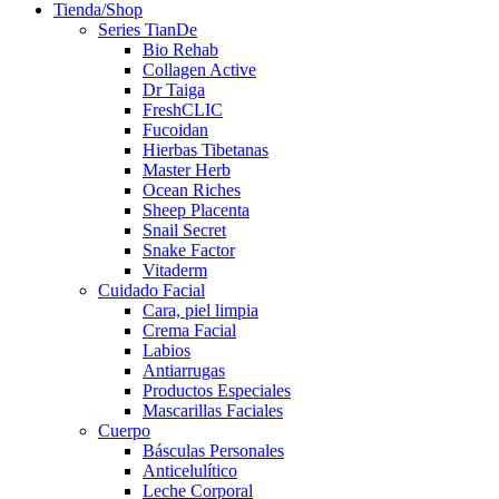
Tienda/Shop
Series TianDe
Bio Rehab
Collagen Active
Dr Taiga
FreshCLIC
Fucoidan
Hierbas Tibetanas
Master Herb
Ocean Riches
Sheep Placenta
Snail Secret
Snake Factor
Vitaderm
Cuidado Facial
Cara, piel limpia
Crema Facial
Labios
Antiarrugas
Productos Especiales
Mascarillas Faciales
Cuerpo
Básculas Personales
Anticelulítico
Leche Corporal