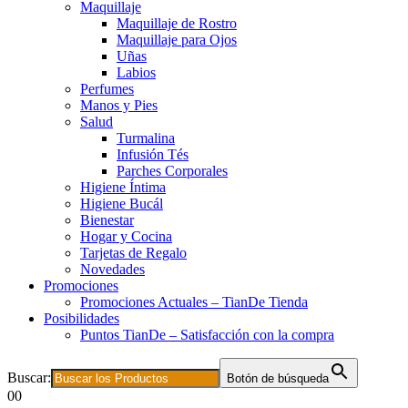
Maquillaje
Maquillaje de Rostro
Maquillaje para Ojos
Uñas
Labios
Perfumes
Manos y Pies
Salud
Turmalina
Infusión Tés
Parches Corporales
Higiene Íntima
Higiene Bucál
Bienestar
Hogar y Cocina
Tarjetas de Regalo
Novedades
Promociones
Promociones Actuales – TianDe Tienda
Posibilidades
Puntos TianDe – Satisfacción con la compra
Buscar:
Botón de búsqueda
0
0