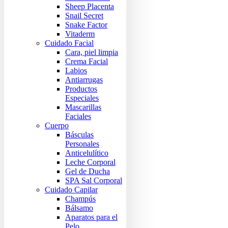
Sheep Placenta
Snail Secret
Snake Factor
Vitaderm
Cuidado Facial
Cara, piel limpia
Crema Facial
Labios
Antiarrugas
Productos
Especiales
Mascarillas
Faciales
Cuerpo
Básculas
Personales
Anticelulítico
Leche Corporal
Gel de Ducha
SPA Sal Corporal
Cuidado Capilar
Champús
Bálsamo
Aparatos para el
Pelo