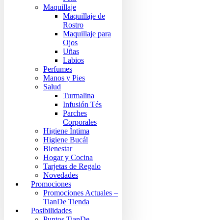
Maquillaje
Maquillaje de
Rostro
Maquillaje para
Ojos
Uñas
Labios
Perfumes
Manos y Pies
Salud
Turmalina
Infusión Tés
Parches
Corporales
Higiene Íntima
Higiene Bucál
Bienestar
Hogar y Cocina
Tarjetas de Regalo
Novedades
Promociones
Promociones Actuales –
TianDe Tienda
Posibilidades
Puntos TianDe –