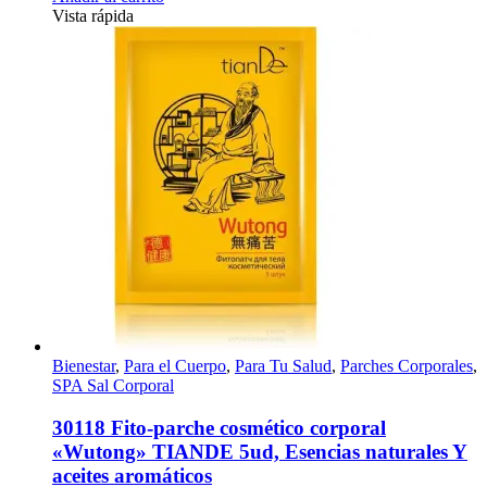
Vista rápida
Bienestar
,
Para el Cuerpo
,
Para Tu Salud
,
Parches Corporales
,
SPA Sal Corporal
30118 Fito-parche cosmético corporal
«Wutong» TIANDE 5ud, Esencias naturales Y
aceites aromáticos