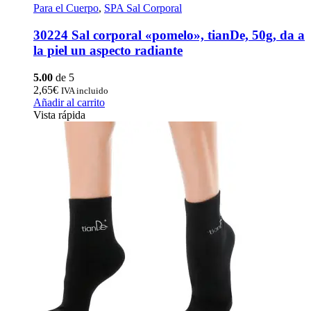
Para el Cuerpo
,
SPA Sal Corporal
30224 Sal corporal «pomelo», tianDe, 50g, da a
la piel un aspecto radiante
5.00
de 5
2,65
€
IVA incluido
Añadir al carrito
Vista rápida