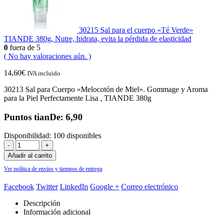
30215 Sal para el cuerpo «Té Verde»
TIANDE 380g, Nutre, hidrata, evita la pérdida de elasticidad
0
fuera de 5
( No hay valoraciones aún. )
14,60
€
IVA incluido
30213 Sal para Cuerpo «Melocotón de Miel». Gommage y Aroma
para la Piel Perfectamente Lisa , TIANDE 380g
Puntos tianDe: 6,90
Disponibilidad:
100 disponibles
-
+
Añadir al carrito
Ver política de envíos y tiempos de entrega
Facebook
Twitter
LinkedIn
Google +
Correo electrónico
Descripción
Información adicional