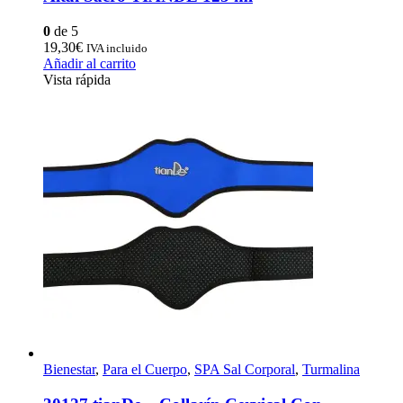
0
de 5
19,30
€
IVA incluido
Añadir al carrito
Vista rápida
Bienestar
,
Para el Cuerpo
,
SPA Sal Corporal
,
Turmalina