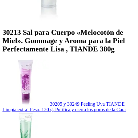
30213 Sal para Cuerpo «Melocotón de
Miel». Gommage y Aroma para la Piel
Perfectamente Lisa , TIANDE 380g
30205 y 30249 Peeling Uva TIANDE
Limpia extra! Peso: 120 g, Purifica y cierra los poros de la Cara