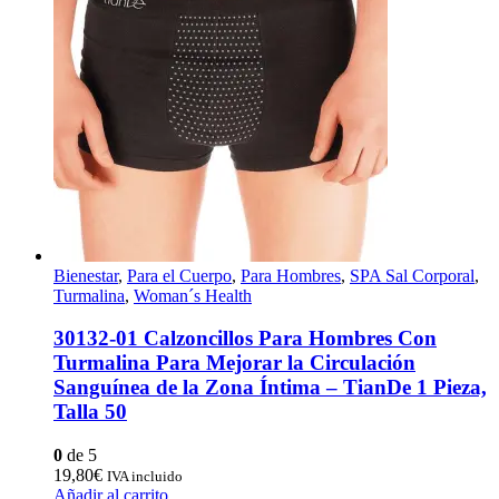
Bienestar
,
Para el Cuerpo
,
Para Hombres
,
SPA Sal Corporal
,
Turmalina
,
Woman´s Health
30132-01 Calzoncillos Para Hombres Con
Turmalina Para Mejorar la Circulación
Sanguínea de la Zona Íntima – TianDe 1 Pieza,
Talla 50
0
de 5
19,80
€
IVA incluido
Añadir al carrito