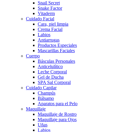
Snail Secret
Snake Factor
Vitaderm
Cuidado Facial
Cara, piel limpia
Crema Facial
Labios
Antiarrugas
Productos Especiales
Mascarillas Faciales
Cuerpo
Básculas Personales
Anticelulítico
Leche Corporal
Gel de Ducha
SPA Sal Corporal
Cuidado Capilar
Champús
Bálsamo
Aparatos para el Pelo
Maquillaje
Maquillaje de Rostro
Maquillaje para Ojos
Uñas
Labios