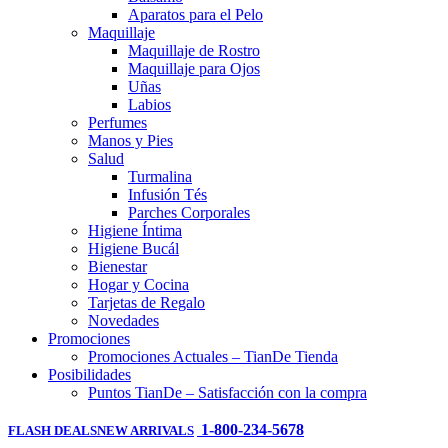
Aparatos para el Pelo
Maquillaje
Maquillaje de Rostro
Maquillaje para Ojos
Uñas
Labios
Perfumes
Manos y Pies
Salud
Turmalina
Infusión Tés
Parches Corporales
Higiene Íntima
Higiene Bucál
Bienestar
Hogar y Cocina
Tarjetas de Regalo
Novedades
Promociones
Promociones Actuales – TianDe Tienda
Posibilidades
Puntos TianDe – Satisfacción con la compra
1-800-234-5678
FLASH DEALS
NEW ARRIVALS