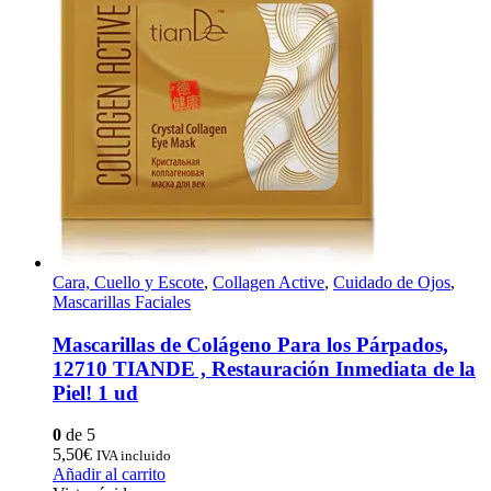
Cara, Cuello y Escote
,
Collagen Active
,
Cuidado de Ojos
,
Mascarillas Faciales
Mascarillas de Colágeno Para los Párpados,
12710 TIANDE , Restauración Inmediata de la
Piel! 1 ud
0
de 5
5,50
€
IVA incluido
Añadir al carrito