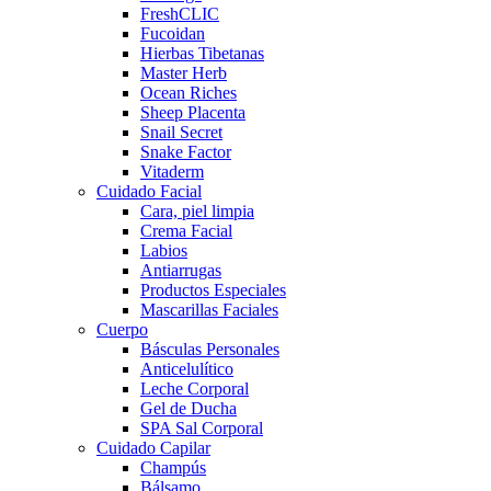
FreshCLIC
Fucoidan
Hierbas Tibetanas
Master Herb
Ocean Riches
Sheep Placenta
Snail Secret
Snake Factor
Vitaderm
Cuidado Facial
Cara, piel limpia
Crema Facial
Labios
Antiarrugas
Productos Especiales
Mascarillas Faciales
Cuerpo
Básculas Personales
Anticelulítico
Leche Corporal
Gel de Ducha
SPA Sal Corporal
Cuidado Capilar
Champús
Bálsamo