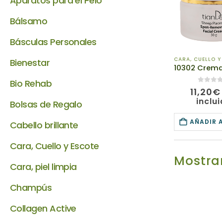
Aparatos para el Pelo
Bálsamo
Básculas Personales
CARA, CUELLO Y
Bienestar
Bio Rehab
0
de 5
11,20
€
inclu
Bolsas de Regalo
AÑADIR 
Cabello brillante
Cara, Cuello y Escote
Mostrar
Cara, piel limpia
Champús
Collagen Active