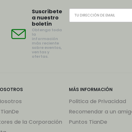
Suscríbete
a nuestro
boletín
Obtenga toda
la
información
más reciente
sobre eventos,
ventas y
ofertas.
NOSOTROS
MÁS INFORMACIÓN
Nosotros
Politica de Privacidad
 TianDe
Recomendar a un amig
tores de la Corporación
Puntos TianDe