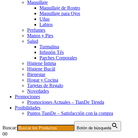
Maquillaje
Maquillaje de Rostro
Maquillaje para Ojos
Uñas
Labios
Perfumes
Manos y Pies
Salud
Turmalina
Infusión Tés
Parches Corporales
Higiene Íntima
Higiene Bucál
Bienestar
Hogar y Cocina
Tarjetas de Regalo
Novedades
Promociones
Promociones Actuales – TianDe Tienda
Posibilidades
Puntos TianDe – Satisfacción con la compra
Buscar:
Botón de búsqueda
0
0