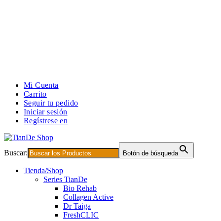
Mi Cuenta
Carrito
Seguir tu pedido
Iniciar sesión
Regístrese en
Buscar:
Botón de búsqueda
Tienda/Shop
Series TianDe
Bio Rehab
Collagen Active
Dr Taiga
FreshCLIC