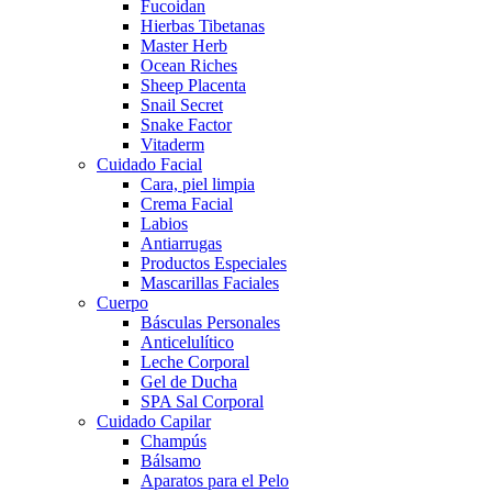
Fucoidan
Hierbas Tibetanas
Master Herb
Ocean Riches
Sheep Placenta
Snail Secret
Snake Factor
Vitaderm
Cuidado Facial
Cara, piel limpia
Crema Facial
Labios
Antiarrugas
Productos Especiales
Mascarillas Faciales
Cuerpo
Básculas Personales
Anticelulítico
Leche Corporal
Gel de Ducha
SPA Sal Corporal
Cuidado Capilar
Champús
Bálsamo
Aparatos para el Pelo