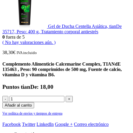
Gel de Ducha Centella Asiática, tianDe
35717, Peso: 400 g, Tratamiento corporal antiestrés
0
fuera de 5
( No hay valoraciones aún. )
38,30
€
IVA incluido
Complemento Alimenticio Calcemarine Complex, TIANdE
135463 , Peso: 90 comprimidos de 500 mg, Fuente de calcio,
vitamina D y vitamina B6.
Puntos tianDe: 18,00
-
+
Añadir al carrito
Ver política de envíos y tiempos de entrega
Facebook
Twitter
LinkedIn
Google +
Correo electrónico