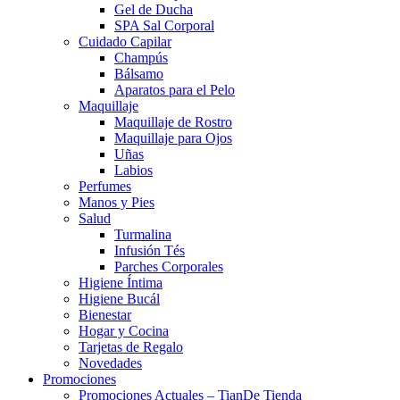
Gel de Ducha
SPA Sal Corporal
Cuidado Capilar
Champús
Bálsamo
Aparatos para el Pelo
Maquillaje
Maquillaje de Rostro
Maquillaje para Ojos
Uñas
Labios
Perfumes
Manos y Pies
Salud
Turmalina
Infusión Tés
Parches Corporales
Higiene Íntima
Higiene Bucál
Bienestar
Hogar y Cocina
Tarjetas de Regalo
Novedades
Promociones
Promociones Actuales – TianDe Tienda