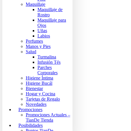
Maquillaje
Maquillaje de
Rostro
Maquillaje para
Ojos
Uñas
Labios
Perfumes
Manos y Pies
Salud
Turmalina
Infusión Tés
Parches
Corporales
Higiene Íntima
Higiene Bucál
Bienestar
Hogar y Cocina
Tarjetas de Regalo
Novedades
Promociones
Promociones Actuales –
TianDe Tienda
Posibilidades
Puntos TianDe –