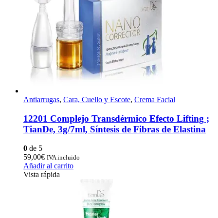
Antiarrugas
,
Cara, Cuello y Escote
,
Crema Facial
12201 Complejo Transdérmico Efecto Lifting ;
TianDe, 3g/7ml, Síntesis de Fibras de Elastina
0
de 5
59,00
€
IVA incluido
Añadir al carrito
Vista rápida