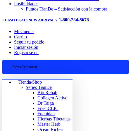
Posibilidades
Puntos TianDe – Satisfacción con la compra
1-800-234-5678
FLASH DEALS
NEW ARRIVALS
Mi Cuenta
Carrito
Seguir tu pedido
Iniciar sesión
Regístrese en
Todas Categorias
Tienda/Shop
Series TianDe
Bio Rehab
Collagen Active
Dr Taiga
FreshCLIC
Fucoidan
Hierbas Tibetanas
Master Herb
Ocean Riches