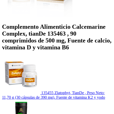
Complemento Alimenticio Calcemarine
Complex, tianDe 135463 , 90
comprimidos de 500 mg, Fuente de calcio,
vitamina D y vitamina B6
135455 Zlatophyt, TianDe , Peso Neto:
11,70 g (30 cápsulas de 390 mg). Fuente de vitamina K2 y yodo