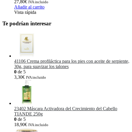
27,80
€
IVA incluido
Añadir al carrito
Vista rápida
Te podrían interesar
41106 Crema profiláctica para los pies con aceite de serpiente,
30g, para suavizar los talones
0
de 5
3,30
€
IVA incluido
23402 Máscara Activadora del Crecimiento del Cabello
TIANDE 250g
0
de 5
18,90
€
IVA incluido