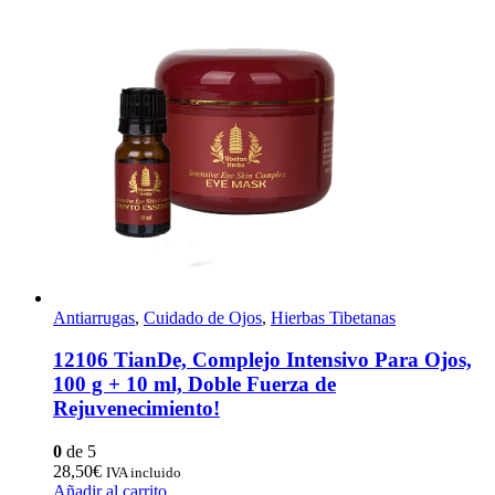
Antiarrugas
,
Cuidado de Ojos
,
Hierbas Tibetanas
12106 TianDe, Complejo Intensivo Para Ojos,
100 g + 10 ml, Doble Fuerza de
Rejuvenecimiento!
0
de 5
28,50
€
IVA incluido
Añadir al carrito