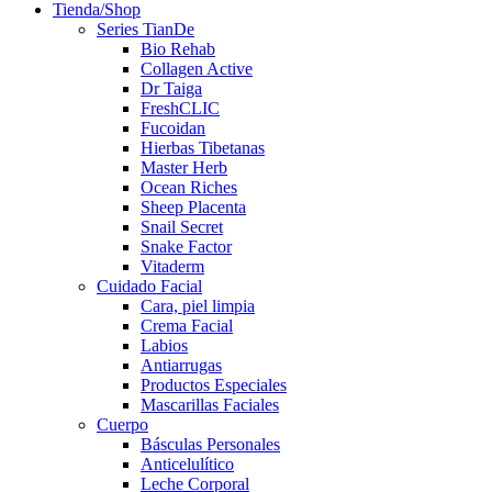
Tienda/Shop
Series TianDe
Bio Rehab
Collagen Active
Dr Taiga
FreshCLIC
Fucoidan
Hierbas Tibetanas
Master Herb
Ocean Riches
Sheep Placenta
Snail Secret
Snake Factor
Vitaderm
Cuidado Facial
Cara, piel limpia
Crema Facial
Labios
Antiarrugas
Productos Especiales
Mascarillas Faciales
Cuerpo
Básculas Personales
Anticelulítico
Leche Corporal