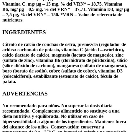
Vitamina C, mg/ µg – 15 mg, % del VRN* – 18,75. Vitamina
B6, mg/ µg – 0,5 mg, % del VRN* – 37,71. Vitamina D3, mg/ µg
– 7,5 µg, % del VRN* – 150. *VRN – Valor de referencia de
nutrientes.
INGREDIENTES
Citrato de calcio de conchas de ostra, premezcla (regulador de
acidez: carbonato de potasio, vitamina C (ácido L-ascórbico),
calcio (lactato de calcio), magnesio (lactato de magnesio), zinc
(sulfato de zinc), vitamina B6 (clorhidrato de piridoxina), silicio
(sílice dióxido de carbono), manganeso (sulfato de manganeso),
boro (borato de sodio), cobre (sulfato de cobre), vitamina D3
(colecalciferol), estabilizante (estearato de calcio), fécula de
patata.
ADVERTENCIAS
No recomendado para niños. No superar la dosis diaria
recomendada. Complemento alimenticio no sustituye a una
dieta nutritiva y equilibrada. No utilizar en caso de
hipersensibilidad a alguno de los ingredientes. Mantener fuera
del alcance de los niños. Conservación: conservar a