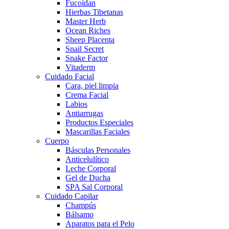
Fucoidan
Hierbas Tibetanas
Master Herb
Ocean Riches
Sheep Placenta
Snail Secret
Snake Factor
Vitaderm
Cuidado Facial
Cara, piel limpia
Crema Facial
Labios
Antiarrugas
Productos Especiales
Mascarillas Faciales
Cuerpo
Básculas Personales
Anticelulítico
Leche Corporal
Gel de Ducha
SPA Sal Corporal
Cuidado Capilar
Champús
Bálsamo
Aparatos para el Pelo