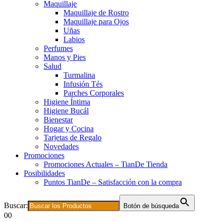
Maquillaje
Maquillaje de Rostro
Maquillaje para Ojos
Uñas
Labios
Perfumes
Manos y Pies
Salud
Turmalina
Infusión Tés
Parches Corporales
Higiene Íntima
Higiene Bucál
Bienestar
Hogar y Cocina
Tarjetas de Regalo
Novedades
Promociones
Promociones Actuales – TianDe Tienda
Posibilidades
Puntos TianDe – Satisfacción con la compra
Buscar:
Botón de búsqueda
0
0