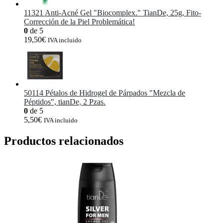
11321 Anti-Acné Gel "Biocomplex." TianDe, 25g, Fito-
Corrección de la Piel Problemática!
0
de 5
19,50
€
IVA incluido
50114 Pétalos de Hidrogel de Párpados "Mezcla de
Péptidos", tianDe, 2 Pzas.
0
de 5
5,50
€
IVA incluido
Productos relacionados