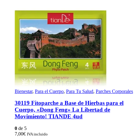
Bienestar
,
Para el Cuerpo
,
Para Tu Salud
,
Parches Corporales
30119 Fitoparche a Base de Hierbas para el
Cuerpo, «Dong Feng» La Libertad de
Movimiento! TIANDE 4ud
0
de 5
7,00
€
IVA incluido