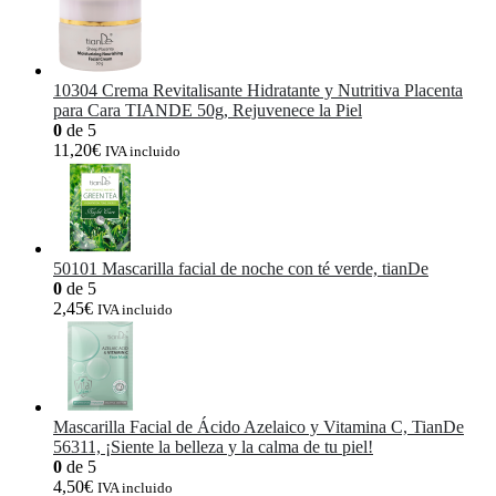
10304 Crema Revitalisante Hidratante y Nutritiva Placenta
para Cara TIANDE 50g, Rejuvenece la Piel
0
de 5
11,20
€
IVA incluido
50101 Mascarilla facial de noche con té verde, tianDe
0
de 5
2,45
€
IVA incluido
Mascarilla Facial de Ácido Azelaico y Vitamina C, TianDe
56311, ¡Siente la belleza y la calma de tu piel!
0
de 5
4,50
€
IVA incluido