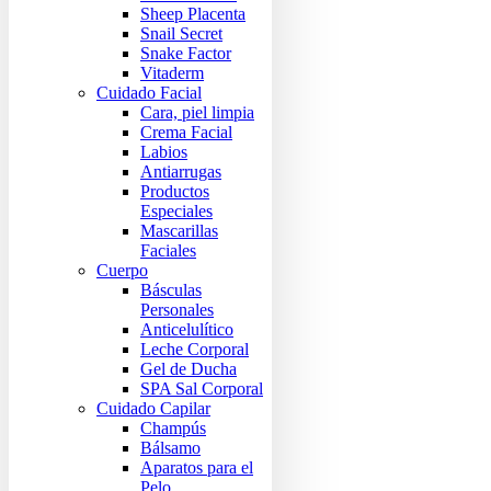
Sheep Placenta
Snail Secret
Snake Factor
Vitaderm
Cuidado Facial
Cara, piel limpia
Crema Facial
Labios
Antiarrugas
Productos
Especiales
Mascarillas
Faciales
Cuerpo
Básculas
Personales
Anticelulítico
Leche Corporal
Gel de Ducha
SPA Sal Corporal
Cuidado Capilar
Champús
Bálsamo
Aparatos para el
Pelo