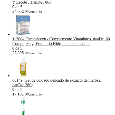
Y Escote , TianDe , 80g,
0
de 5
24,00
€
IVA incluido
113004 Citrocalcevit - Complemento Vitamínico, tianDe, 60
Compr., 30 g, Equilibrio Hidrolipídico de la Piel
0
de 5
27,80
€
IVA incluido
60149, Gel de cuidado delicado de extracto de hierbas,
tianDe, 360g
0
de 5
17,10
€
IVA incluido