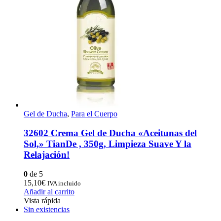
Gel de Ducha
,
Para el Cuerpo
32602 Crema Gel de Ducha «Aceitunas del
Sol,» TianDe , 350g, Limpieza Suave Y la
Relajación!
0
de 5
15,10
€
IVA incluido
Añadir al carrito
Vista rápida
Sin existencias