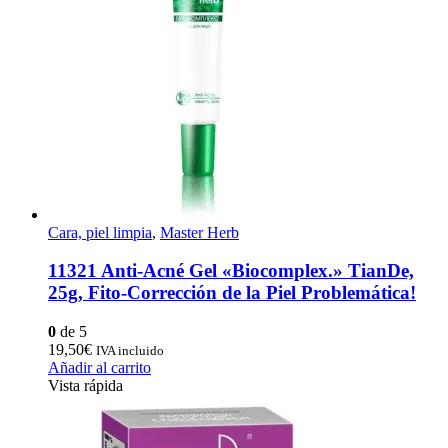
Cara, piel limpia
,
Master Herb
11321 Anti-Acné Gel «Biocomplex.» TianDe,
25g, Fito-Corrección de la Piel Problemática!
0
de 5
19,50
€
IVA incluido
Añadir al carrito
Vista rápida