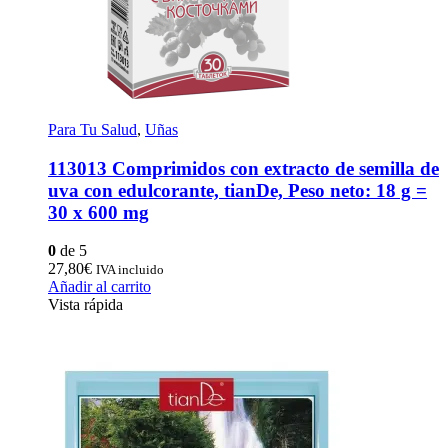
Para Tu Salud
,
Uñas
113013 Comprimidos con extracto de semilla de
uva con edulcorante, tianDe, Peso neto: 18 g =
30 x 600 mg
0
de 5
27,80
€
IVA incluido
Añadir al carrito
Vista rápida