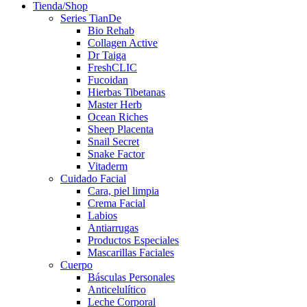
Tienda/Shop
Series TianDe
Bio Rehab
Collagen Active
Dr Taiga
FreshCLIC
Fucoidan
Hierbas Tibetanas
Master Herb
Ocean Riches
Sheep Placenta
Snail Secret
Snake Factor
Vitaderm
Cuidado Facial
Cara, piel limpia
Crema Facial
Labios
Antiarrugas
Productos Especiales
Mascarillas Faciales
Cuerpo
Básculas Personales
Anticelulítico
Leche Corporal