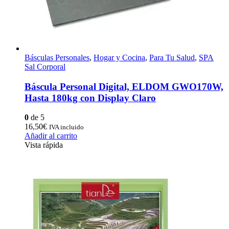
Básculas Personales
,
Hogar y Cocina
,
Para Tu Salud
,
SPA
Sal Corporal
Báscula Personal Digital, ELDOM GWO170W,
Hasta 180kg con Display Claro
0
de 5
16,50
€
IVA incluido
Añadir al carrito
Vista rápida