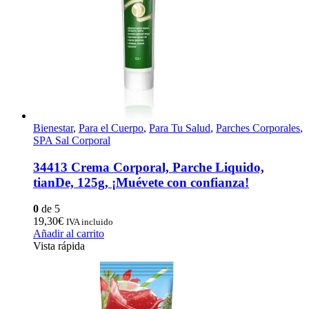
Bienestar
,
Para el Cuerpo
,
Para Tu Salud
,
Parches Corporales
,
SPA Sal Corporal
34413 Crema Corporal, Parche Liquido,
tianDe, 125g, ¡Muévete con confianza!
0
de 5
19,30
€
IVA incluido
Añadir al carrito
Vista rápida