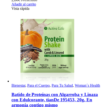
IVA incluido
Añadir al carrito
Vista rápida
Bienestar
,
Para el Cuerpo
,
Para Tu Salud
,
Woman´s Health
Batido de Proteínas con Algarroba y Linaza
con Edulcorante, tianDe 195453, 20g, En
armonía contigo mismo