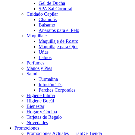
Gel de Ducha
SPA Sal Corporal
Cuidado Capilar
Champús
Bálsamo
Aparatos para el Pelo
Maquillaje
Maquillaje de Rostro
Maquillaje para Ojos
Uñas
Labios
Perfumes
Manos y Pies
Salud
Turmalina
Infusión Tés
Parches Corporales
Higiene Íntima
Higiene Bucál
Bienestar
Hogar y Cocina
Tarjetas de Regalo
Novedades
Promociones
Promociones Actuales – TianDe Tienda