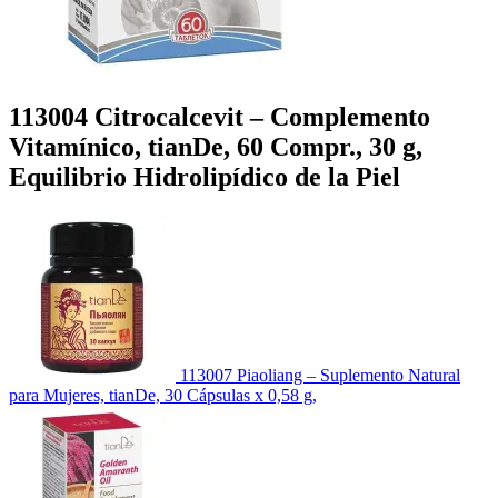
113004 Citrocalcevit – Complemento
Vitamínico, tianDe, 60 Compr., 30 g,
Equilibrio Hidrolipídico de la Piel
113007 Piaoliang – Suplemento Natural
para Mujeres, tianDe, 30 Cápsulas x 0,58 g,