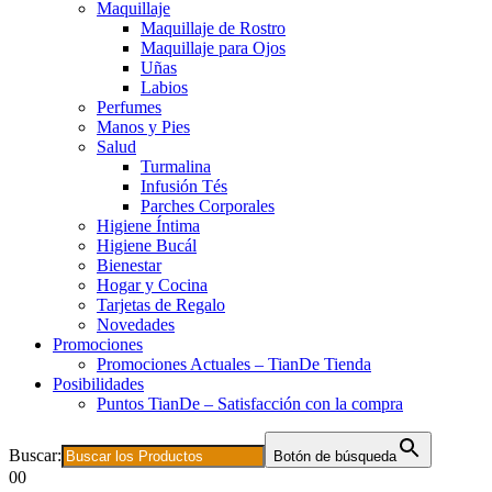
Maquillaje
Maquillaje de Rostro
Maquillaje para Ojos
Uñas
Labios
Perfumes
Manos y Pies
Salud
Turmalina
Infusión Tés
Parches Corporales
Higiene Íntima
Higiene Bucál
Bienestar
Hogar y Cocina
Tarjetas de Regalo
Novedades
Promociones
Promociones Actuales – TianDe Tienda
Posibilidades
Puntos TianDe – Satisfacción con la compra
Buscar:
Botón de búsqueda
0
0