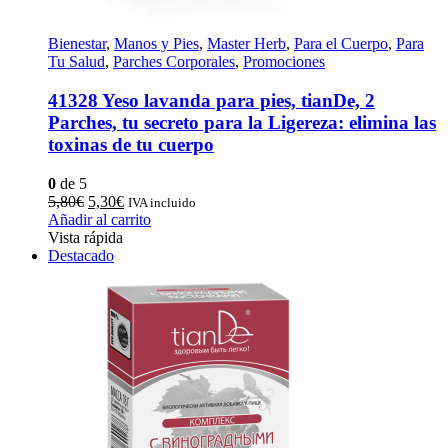
Bienestar
,
Manos y Pies
,
Master Herb
,
Para el Cuerpo
,
Para
Tu Salud
,
Parches Corporales
,
Promociones
41328 Yeso lavanda para pies, tianDe, 2
Parches, tu secreto para la Ligereza: elimina las
toxinas de tu cuerpo
0
de 5
El
El
5,80
€
5,30
€
IVA incluido
precio
precio
Añadir al carrito
original
actual
Vista rápida
era:
es:
Destacado
5,80€.
5,30€.