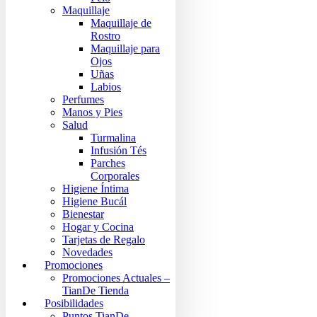
Maquillaje
Maquillaje de
Rostro
Maquillaje para
Ojos
Uñas
Labios
Perfumes
Manos y Pies
Salud
Turmalina
Infusión Tés
Parches
Corporales
Higiene Íntima
Higiene Bucál
Bienestar
Hogar y Cocina
Tarjetas de Regalo
Novedades
Promociones
Promociones Actuales –
TianDe Tienda
Posibilidades
Puntos TianDe –