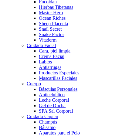
Fucoidan
Hierbas Tibetanas
Master Herb
Ocean Riches
Sheep Placenta
Snail Secret
Snake Factor
Vitaderm
Cuidado Facial
Cara, piel limpia
Crema Facial
Labios
Antiarrugas
Productos Especiales
Mascarillas Faciales
Cuerpo
Básculas Personales
Anticelulítico
Leche Corporal
Gel de Ducha
SPA Sal Corporal
Cuidado Capilar
Champús
Bálsamo
Aparatos para el Pelo