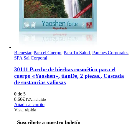
Bienestar
,
Para el Cuerpo
,
Para Tu Salud
,
Parches Corporales
,
SPA Sal Corporal
30111 Parche de hierbas cosmético para el
cuerpo «Yaoshen», tianDe, 2 piezas., Cascada
de sustancias valiosas
0
de 5
8,60
€
IVA incluido
Añadir al carrito
Vista rápida
Suscríbete a nuestro boletín