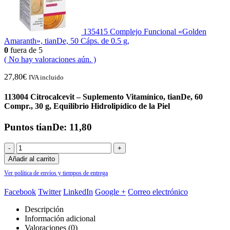
135415 Complejo Funcional «Golden
Amaranth», tianDe, 50 Cáps. de 0.5 g,
0
fuera de 5
( No hay valoraciones aún. )
27,80
€
IVA incluido
113004 Citrocalcevit – Suplemento Vitamínico, tianDe, 60
Compr., 30 g, Equilibrio Hidrolipídico de la Piel
Puntos tianDe: 11,80
-
+
Añadir al carrito
Ver política de envíos y tiempos de entrega
Facebook
Twitter
LinkedIn
Google +
Correo electrónico
Descripción
Información adicional
Valoraciones (0)