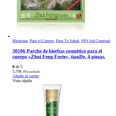
Bienestar
,
Para el Cuerpo
,
Para Tu Salud
,
SPA Sal Corporal
30106 Parche de hierbas cosmético para el
cuerpo «Zhui Feng Forte», tianDe, 4 piezas.
0
de 5
5,70
€
IVA incluido
Añadir al carrito
Vista rápida