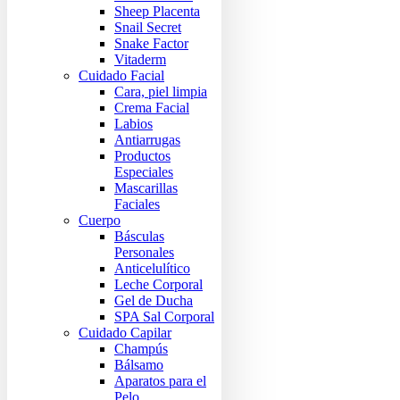
Sheep Placenta
Snail Secret
Snake Factor
Vitaderm
Cuidado Facial
Cara, piel limpia
Crema Facial
Labios
Antiarrugas
Productos
Especiales
Mascarillas
Faciales
Cuerpo
Básculas
Personales
Anticelulítico
Leche Corporal
Gel de Ducha
SPA Sal Corporal
Cuidado Capilar
Champús
Bálsamo
Aparatos para el
Pelo