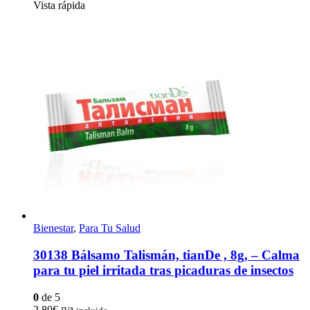
Vista rápida
Bienestar
,
Para Tu Salud
30138 Bálsamo Talismán, tianDe , 8g, – Calma
para tu piel irritada tras picaduras de insectos
0
de 5
2,80
€