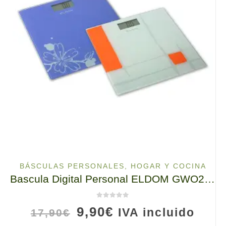
BÁSCULAS PERSONALES
,
HOGAR Y COCINA
Bascula Digital Personal ELDOM GWO230 Hasta 150 kg, Amplia y clara pantalla LCD, color naranja
0
de 5
El
El
9,90
€
IVA incluido
17,90
€
precio
precio