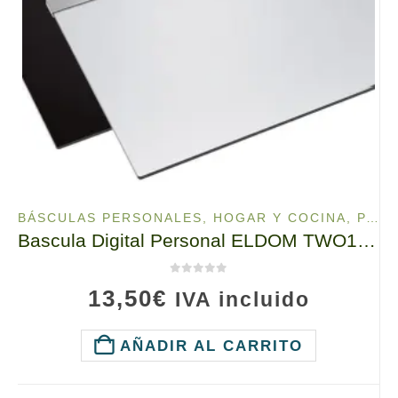
BÁSCULAS PERSONALES
,
HOGAR Y COCINA
,
PARA EL CUERPO
Bascula Digital Personal ELDOM TWO130 Hasta 150kg Con Medición de Grasa Corporal
0
de 5
13,50
€
IVA incluido
AÑADIR AL CARRITO