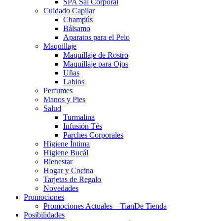
SPA Sal Corporal
Cuidado Capilar
Champús
Bálsamo
Aparatos para el Pelo
Maquillaje
Maquillaje de Rostro
Maquillaje para Ojos
Uñas
Labios
Perfumes
Manos y Pies
Salud
Turmalina
Infusión Tés
Parches Corporales
Higiene Íntima
Higiene Bucál
Bienestar
Hogar y Cocina
Tarjetas de Regalo
Novedades
Promociones
Promociones Actuales – TianDe Tienda
Posibilidades