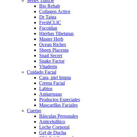
Series TianDe
Bio Rehab
Collagen Active
Dr Taiga
FreshCLIC
Fucoidan
Hierbas Tibetanas
Master Herb
Ocean Riches
Sheep Placenta
Snail Secret
Snake Factor
Vitaderm
Cuidado Facial
Cara, piel limpia
Crema Facial
Labios
Antiarrugas
Productos Especiales
Mascarillas Faciales
Cuerpo
Básculas Personales
Anticelulítico
Leche Corporal
Gel de Ducha