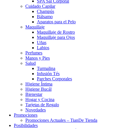
SPA Sal Corporal
Cuidado Capilar
Champús
Bálsamo
Aparatos para el Pelo
Maquillaje
Maquillaje de Rostro
Maquillaje para Ojos
Uñas
Labios
Perfumes
Manos y Pies
Salud
Turmalina
Infusión Tés
Parches Corporales
Higiene Íntima
Higiene Bucál
Bienestar
Hogar y Cocina
Tarjetas de Regalo
Novedades
Promociones
Promociones Actuales – TianDe Tienda
Posibilidades