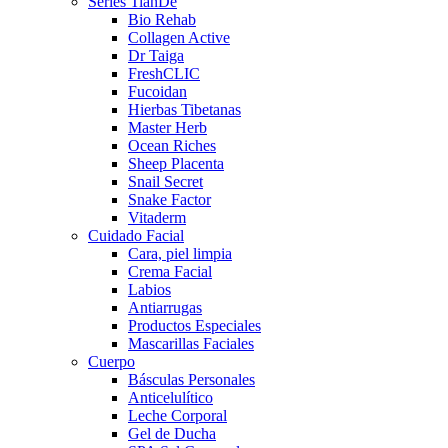
Series TianDe
Bio Rehab
Collagen Active
Dr Taiga
FreshCLIC
Fucoidan
Hierbas Tibetanas
Master Herb
Ocean Riches
Sheep Placenta
Snail Secret
Snake Factor
Vitaderm
Cuidado Facial
Cara, piel limpia
Crema Facial
Labios
Antiarrugas
Productos Especiales
Mascarillas Faciales
Cuerpo
Básculas Personales
Anticelulítico
Leche Corporal
Gel de Ducha