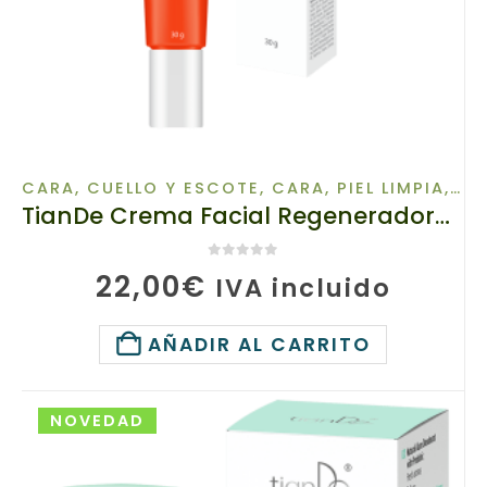
CARA, CUELLO Y ESCOTE
,
CARA, PIEL LIMPIA
,
MA
TianDe Crema Facial Regeneradora con Artemisa y Centella para Piel con Tendencia al Acné 16314, 30 g, Gama Profesional Vita Derm
0
de 5
22,00
€
IVA incluido
AÑADIR AL CARRITO
NOVEDAD