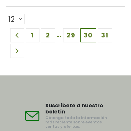
…
1
2
29
30
31
Suscríbete a nuestro
boletín
Obtenga toda la información
más reciente sobre eventos,
ventas y ofertas.