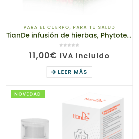
PARA EL CUERPO
,
PARA TU SALUD
TianDe infusión de hierbas, Phytotea Natural Mobility, 125905 TianDe, 42 g (21 envases de 2 g), contribuye a la salud de huesos y articulaciones
0
de 5
11,00
€
IVA incluido
LEER MÁS
NOVEDAD