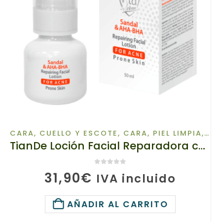
CARA, CUELLO Y ESCOTE
,
CARA, PIEL LIMPIA
,
MA
TianDe Loción Facial Reparadora con Sándalo y AHA-BHA para Piel con Tendencia al Acné, 16313, 50 ml – Gama Profesional Vita Derm
0
de 5
31,90
€
IVA incluido
AÑADIR AL CARRITO