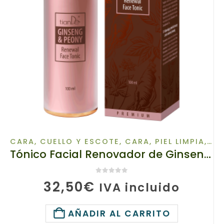
CARA, CUELLO Y ESCOTE
,
CARA, PIEL LIMPIA
,
CR
Tónico Facial Renovador de Ginseng y Peonía, 10116, Volumen: 100 ml, Contra los signos del tiempo y el estrés
0
de 5
32,50
€
IVA incluido
AÑADIR AL CARRITO