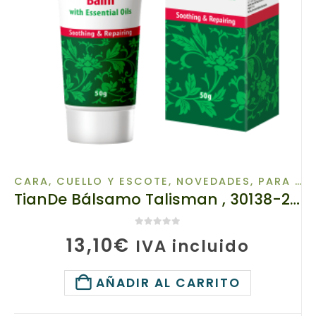
CARA, CUELLO Y ESCOTE
,
NOVEDADES
,
PARA EL CUERPO
TianDe Bálsamo Talisman , 30138-2, Peso: 50 g, ¡Un alivio inmediato para tu piel!
0
de 5
13,10
€
IVA incluido
AÑADIR AL CARRITO