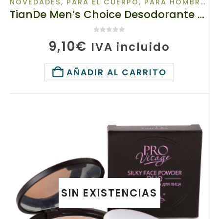
NOVEDADES
,
PARA EL CUERPO
,
PARA HOMBRES
TianDe Men’s Choice Desodorante Natural de Alumbre con Prebióticos, 60151 Frescura Brutal 24H y Protección Antiolor
0
de 5
9,10
€
IVA incluido
AÑADIR AL CARRITO
SIN EXISTENCIAS