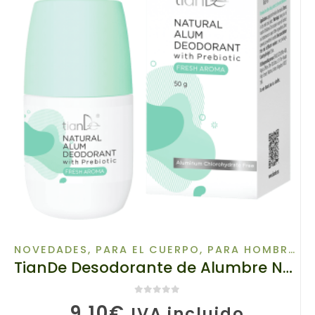
NOVEDADES
,
PARA EL CUERPO
,
PARA HOMBRES
TianDe Desodorante de Alumbre Natural con Prebiótico Inulina y Alunita, 60152, 50g Protección Fresca 24H y Cuidado Axilar
0
de 5
9,10
€
IVA incluido