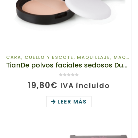
CARA, CUELLO Y ESCOTE
,
MAQUILLAJE
,
MAQUILLAJE DE ROSTRO
TianDe polvos faciales sedosos Duo, 80921/01 TianDe, 10 g, Una mezcla perfecta de tonos que cubre imperfecciones
0
de 5
19,80
€
IVA incluido
LEER MÁS