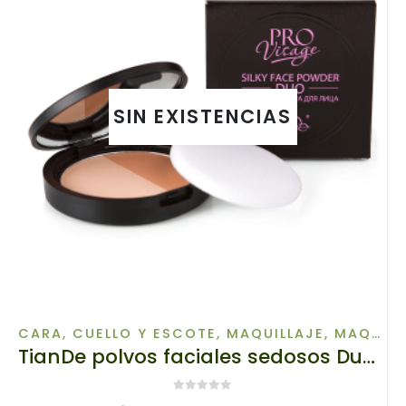
SIN EXISTENCIAS
CARA, CUELLO Y ESCOTE
,
MAQUILLAJE
,
MAQUILLAJE DE ROSTRO
TianDe polvos faciales sedosos Duo, 80921/02 TianDe, 10 g, Una mezcla perfecta de tonos que cubre imperfecciones
0
de 5