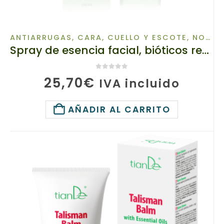
ANTIARRUGAS
,
CARA, CUELLO Y ESCOTE
,
NOVEDADES
Spray de esencia facial, bióticos revitalizantes, tianDe 16309, 100ml, Revitalización de pieles irritadas
0
de 5
25,70
€
IVA incluido
AÑADIR AL CARRITO