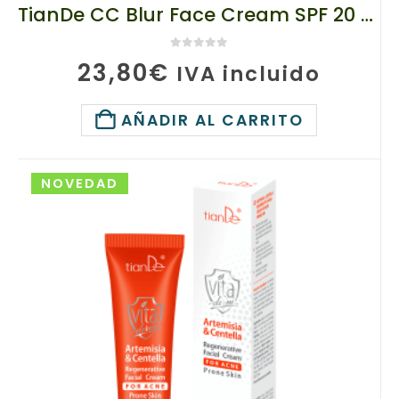
TianDe CC Blur Face Cream SPF 20 (50 g) – Crema CC con Efecto Blur, 10114, Corrector de Tono con Niacinamida
0
de 5
23,80
€
IVA incluido
AÑADIR AL CARRITO
NOVEDAD