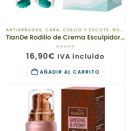
ANTIARRUGAS
,
CARA, CUELLO Y ESCOTE
,
NOVEDADES
TianDe Rodillo de Crema Esculpidora para Mandíbula y Cuello, Escultor de la juventud. 10115, 120 g, Lifting del contorno facial en la zona V
0
de 5
16,90
€
IVA incluido
AÑADIR AL CARRITO