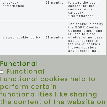
checkbox-
11 months
to store the user
performance
consent for the
cookies in the
category
"Performance".
The cookie is set by
the GDPR Cookie
Consent plugin and
is used to store
viewed_cookie_policy
11 months
whether or not user
has consented to
the use of cookies.
It does not store
any personal data.
Functional
Functional
Functional cookies help to
perform certain
functionalities like sharing
the content of the website on