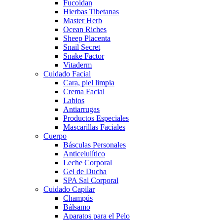
Fucoidan
Hierbas Tibetanas
Master Herb
Ocean Riches
Sheep Placenta
Snail Secret
Snake Factor
Vitaderm
Cuidado Facial
Cara, piel limpia
Crema Facial
Labios
Antiarrugas
Productos Especiales
Mascarillas Faciales
Cuerpo
Básculas Personales
Anticelulítico
Leche Corporal
Gel de Ducha
SPA Sal Corporal
Cuidado Capilar
Champús
Bálsamo
Aparatos para el Pelo