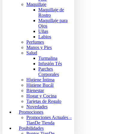
Maquillaje
Maquillaje de
Rostro
Maquillaje para
Ojos
Uñas
Labios
Perfumes
Manos y Pies
Salud
Turmalina
Infusión Tés
Parches
Corporales
Higiene Íntima
Higiene Bucál
Bienestar
Hogar y Cocina
Tarjetas de Regalo
Novedades
Promociones
Promociones Actuales –
TianDe Tienda
Posibilidades
Puntos TianDe –