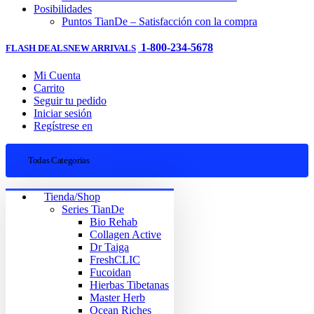
Posibilidades
Puntos TianDe – Satisfacción con la compra
1-800-234-5678
FLASH DEALS
NEW ARRIVALS
Mi Cuenta
Carrito
Seguir tu pedido
Iniciar sesión
Regístrese en
Todas Categorias
Tienda/Shop
Series TianDe
Bio Rehab
Collagen Active
Dr Taiga
FreshCLIC
Fucoidan
Hierbas Tibetanas
Master Herb
Ocean Riches