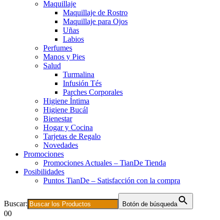
Maquillaje
Maquillaje de Rostro
Maquillaje para Ojos
Uñas
Labios
Perfumes
Manos y Pies
Salud
Turmalina
Infusión Tés
Parches Corporales
Higiene Íntima
Higiene Bucál
Bienestar
Hogar y Cocina
Tarjetas de Regalo
Novedades
Promociones
Promociones Actuales – TianDe Tienda
Posibilidades
Puntos TianDe – Satisfacción con la compra
Buscar:
Botón de búsqueda
0
0