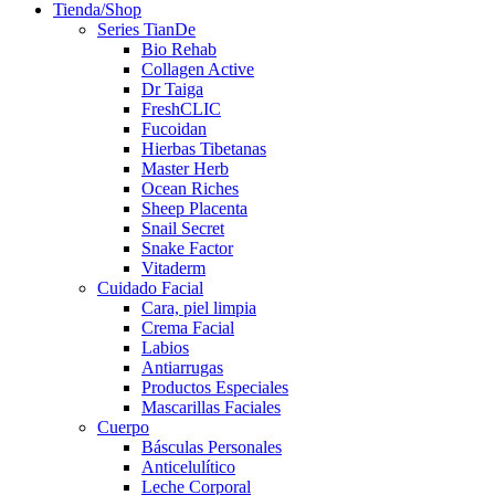
Tienda/Shop
Series TianDe
Bio Rehab
Collagen Active
Dr Taiga
FreshCLIC
Fucoidan
Hierbas Tibetanas
Master Herb
Ocean Riches
Sheep Placenta
Snail Secret
Snake Factor
Vitaderm
Cuidado Facial
Cara, piel limpia
Crema Facial
Labios
Antiarrugas
Productos Especiales
Mascarillas Faciales
Cuerpo
Básculas Personales
Anticelulítico
Leche Corporal