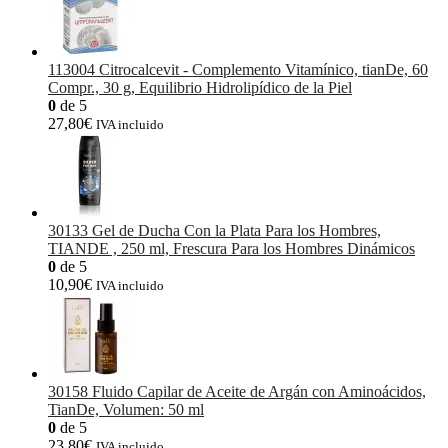
113004 Citrocalcevit - Complemento Vitamínico, tianDe, 60
Compr., 30 g, Equilibrio Hidrolipídico de la Piel
0
de 5
27,80
€
IVA incluido
30133 Gel de Ducha Con la Plata Para los Hombres,
TIANDE , 250 ml, Frescura Para los Hombres Dinámicos
0
de 5
10,90
€
IVA incluido
30158 Fluido Capilar de Aceite de Argán con Aminoácidos,
TianDe, Volumen: 50 ml
0
de 5
23,80
€
IVA incluido