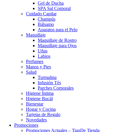
Gel de Ducha
SPA Sal Corporal
Cuidado Capilar
Champús
Bálsamo
Aparatos para el Pelo
Maquillaje
Maquillaje de Rostro
Maquillaje para Ojos
Uñas
Labios
Perfumes
Manos y Pies
Salud
Turmalina
Infusión Tés
Parches Corporales
Higiene Íntima
Higiene Bucál
Bienestar
Hogar y Cocina
Tarjetas de Regalo
Novedades
Promociones
Promociones Actuales – TianDe Tienda