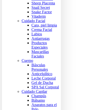
Sheep Placenta
Snail Secret
Snake Factor
Vitaderm
Cuidado Facial
Cara, piel limpia
Crema Facial
Labios
Antiarrugas
Productos
Especiales
Mascarillas
Faciales
Cuerpo
Básculas
Personales
Anticelulítico
Leche Corporal
Gel de Ducha
SPA Sal Corporal
Cuidado Capilar
Champús
Bálsamo
Aparatos para el
Pelo