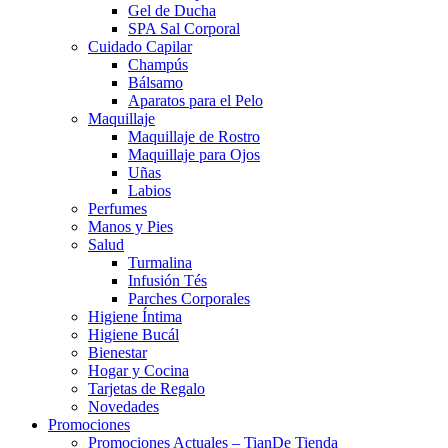
Gel de Ducha
SPA Sal Corporal
Cuidado Capilar
Champús
Bálsamo
Aparatos para el Pelo
Maquillaje
Maquillaje de Rostro
Maquillaje para Ojos
Uñas
Labios
Perfumes
Manos y Pies
Salud
Turmalina
Infusión Tés
Parches Corporales
Higiene Íntima
Higiene Bucál
Bienestar
Hogar y Cocina
Tarjetas de Regalo
Novedades
Promociones
Promociones Actuales – TianDe Tienda