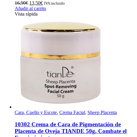
El
El
16,90
€
13,50
€
IVA incluido
precio
precio
Añadir al carrito
original
actual
Vista rápida
era:
es:
16,90€.
13,50€.
Cara, Cuello y Escote
,
Crema Facial
,
Sheep Placenta
10302 Crema de Cara de Pigmentación de
Placenta de Oveja TIANDE 50g, Combate el