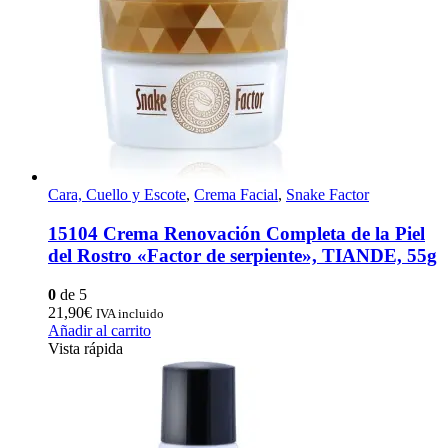
Cara, Cuello y Escote
,
Crema Facial
,
Snake Factor
15104 Crema Renovación Completa de la Piel
del Rostro «Factor de serpiente», TIANDE, 55g
0
de 5
21,90
€
IVA incluido
Añadir al carrito
Vista rápida