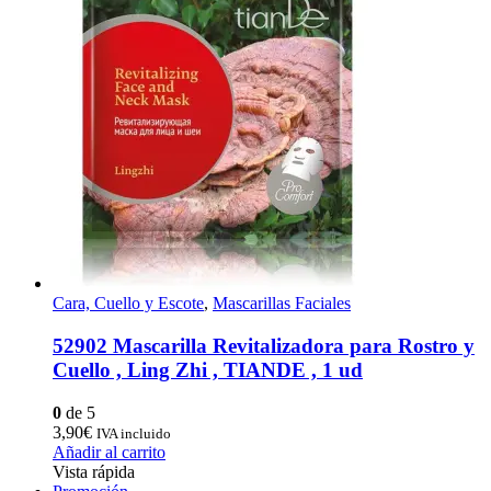
Cara, Cuello y Escote
,
Mascarillas Faciales
52902 Mascarilla Revitalizadora para Rostro y
Cuello , Ling Zhi , TIANDE , 1 ud
0
de 5
3,90
€
IVA incluido
Añadir al carrito
Vista rápida