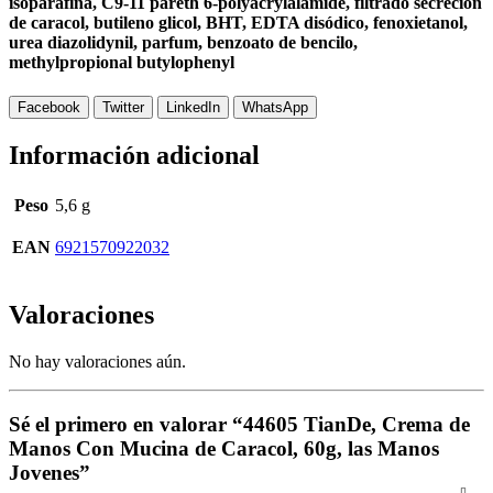
isoparafina, C9-11 pareth 6-polyacrylalamide, filtrado secreción
de caracol, butileno glicol, BHT, EDTA disódico, fenoxietanol,
urea diazolidynil, parfum, benzoato de bencilo,
methylpropional butylophenyl
Facebook
Twitter
LinkedIn
WhatsApp
Información adicional
Peso
5,6 g
EAN
6921570922032
Valoraciones
No hay valoraciones aún.
Sé el primero en valorar “44605 TianDe, Crema de
Manos Con Mucina de Caracol, 60g, las Manos
Jovenes”