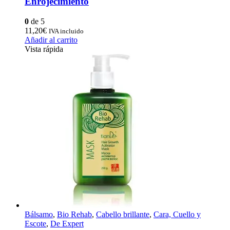
Enrojecimiento
0
de 5
11,20
€
IVA incluido
Añadir al carrito
Vista rápida
Bálsamo
,
Bio Rehab
,
Cabello brillante
,
Cara, Cuello y
Escote
,
De Expert