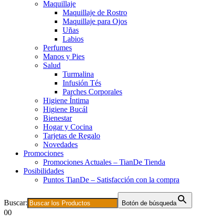
Maquillaje
Maquillaje de Rostro
Maquillaje para Ojos
Uñas
Labios
Perfumes
Manos y Pies
Salud
Turmalina
Infusión Tés
Parches Corporales
Higiene Íntima
Higiene Bucál
Bienestar
Hogar y Cocina
Tarjetas de Regalo
Novedades
Promociones
Promociones Actuales – TianDe Tienda
Posibilidades
Puntos TianDe – Satisfacción con la compra
Buscar:
Botón de búsqueda
0
0