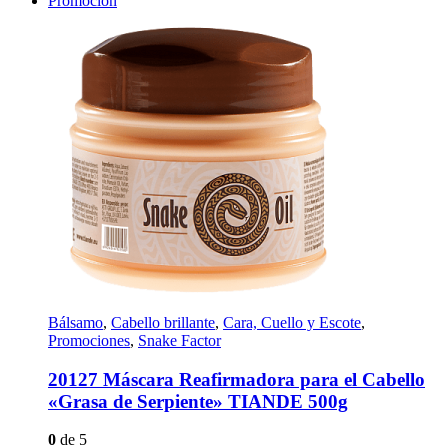
Promoción
Bálsamo
,
Cabello brillante
,
Cara, Cuello y Escote
,
Promociones
,
Snake Factor
20127 Máscara Reafirmadora para el Cabello
«Grasa de Serpiente» TIANDE 500g
0
de 5