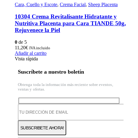
Cara, Cuello y Escote
,
Crema Facial
,
Sheep Placenta
10304 Crema Revitalisante Hidratante y
Nutritiva Placenta para Cara TIANDE 50g,
Rejuvenece la Piel
0
de 5
11,20
€
IVA incluido
Añadir al carrito
Vista rápida
Suscríbete a nuestro boletín
Obtenga toda la información más reciente sobre eventos,
ventas y ofertas.