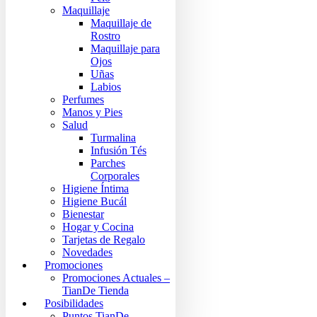
Maquillaje
Maquillaje de
Rostro
Maquillaje para
Ojos
Uñas
Labios
Perfumes
Manos y Pies
Salud
Turmalina
Infusión Tés
Parches
Corporales
Higiene Íntima
Higiene Bucál
Bienestar
Hogar y Cocina
Tarjetas de Regalo
Novedades
Promociones
Promociones Actuales –
TianDe Tienda
Posibilidades
Puntos TianDe –