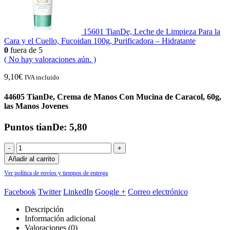
15601 TianDe, Leche de Limpieza Para la
Cara y el Cuello, Fucoidan 100g, Purificadora – Hidratante
0
fuera de 5
( No hay valoraciones aún. )
9,10
€
IVA incluido
44605 TianDe, Crema de Manos Con Mucina de Caracol, 60g,
las Manos Jovenes
Puntos tianDe: 5,80
-
+
Añadir al carrito
Ver política de envíos y tiempos de entrega
Facebook
Twitter
LinkedIn
Google +
Correo electrónico
Descripción
Información adicional
Valoraciones (0)