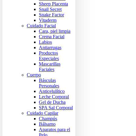
Sheep Placenta
Snail Secret
Snake Factor
Vitaderm
Cuidado Facial
Cara, piel limpia
Crema Facial
Labios
Antiarrugas
Productos
Especiales
Mascarillas
Faciales
Cuerpo
Básculas
Personales
Anticelulítico
Leche Corporal
Gel de Ducha
SPA Sal Corporal
Cuidado Capilar
Champús
Bálsamo
Aparatos para el
Pelo