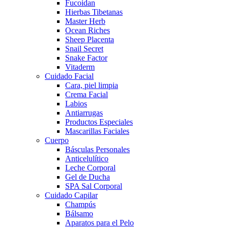
Fucoidan
Hierbas Tibetanas
Master Herb
Ocean Riches
Sheep Placenta
Snail Secret
Snake Factor
Vitaderm
Cuidado Facial
Cara, piel limpia
Crema Facial
Labios
Antiarrugas
Productos Especiales
Mascarillas Faciales
Cuerpo
Básculas Personales
Anticelulítico
Leche Corporal
Gel de Ducha
SPA Sal Corporal
Cuidado Capilar
Champús
Bálsamo
Aparatos para el Pelo