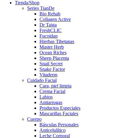
Tienda/Shop
Series TianDe
Bio Rehab
Collagen Active
Dr Taiga
FreshCLIC
Fucoidan
Hierbas Tibetanas
Master Herb
Ocean Riches
Sheep Placenta
Snail Secret
Snake Factor
Vitaderm
Cuidado Facial
Cara, piel limpia
Crema Facial
Labios
Antiarrugas
Productos Especiales
Mascarillas Faciales
Cuerpo
Básculas Personales
Anticelulítico
Leche Corporal