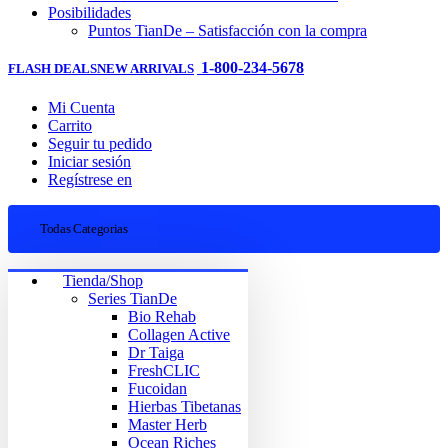
Posibilidades
Puntos TianDe – Satisfacción con la compra
1-800-234-5678
FLASH DEALS
NEW ARRIVALS
Mi Cuenta
Carrito
Seguir tu pedido
Iniciar sesión
Regístrese en
Todas Categorias
Tienda/Shop
Series TianDe
Bio Rehab
Collagen Active
Dr Taiga
FreshCLIC
Fucoidan
Hierbas Tibetanas
Master Herb
Ocean Riches