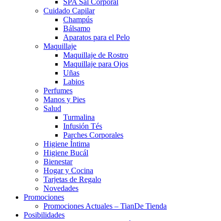
SPA Sal Corporal
Cuidado Capilar
Champús
Bálsamo
Aparatos para el Pelo
Maquillaje
Maquillaje de Rostro
Maquillaje para Ojos
Uñas
Labios
Perfumes
Manos y Pies
Salud
Turmalina
Infusión Tés
Parches Corporales
Higiene Íntima
Higiene Bucál
Bienestar
Hogar y Cocina
Tarjetas de Regalo
Novedades
Promociones
Promociones Actuales – TianDe Tienda
Posibilidades