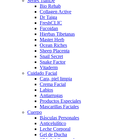
Series TianDe
Bio Rehab
Collagen Active
Dr Taiga
FreshCLIC
Fucoidan
Hierbas Tibetanas
Master Herb
Ocean Riches
Sheep Placenta
Snail Secret
Snake Factor
Vitaderm
Cuidado Facial
Cara, piel limpia
Crema Facial
Labios
Antiarrugas
Productos Especiales
Mascarillas Faciales
Cuerpo
Básculas Personales
Anticelulítico
Leche Corporal
Gel de Ducha