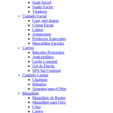
Snail Secret
Snake Factor
Vitaderm
Cuidado Facial
Cara, piel limpia
Crema Facial
Labios
Antiarrugas
Productos Especiales
Mascarillas Faciales
Cuerpo
Básculas Personales
Anticelulítico
Leche Corporal
Gel de Ducha
SPA Sal Corporal
Cuidado Capilar
Champús
Bálsamo
Aparatos para el Pelo
Maquillaje
Maquillaje de Rostro
Maquillaje para Ojos
Uñas
Labios