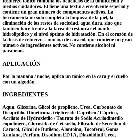
Refuerzo
tónico
combina los beneficios de la tonificación y
medios cuidadores. Él tiene una textura envolvente especial y
contiene un gran número de componentes activos. La
herramienta no sólo completa la limpieza de la piel, la
eliminación de los restos de suciedad, agua dura, sino que
también hace frente a la tarea de restaurar el manto
hidrolipídico y el nivel óptimo de
hidratación
. En el corazón de
la dosis de refuerzo –
mucina de caracol
, que contiene un gran
número de ingredientes activos. No contiene alcohol ni
parabenos
.
APLICACIÓN
Por la mañana / noche, aplica un tónico en la cara y el cuello
con un algodón.
INGREDIENTES
Aqua, Glicerina, Glicol de propileno, Urea, Carbonato de
Dicaprililo, Dimeticona, trigliceride Caprílico / Cáprico,
Acrilato de Hydroxietilo / Taurato de Sodio Acrilodimetilo
copolimero, Glucosido de Cetearilo, Filtrado de Secretion de
Caracol, Glicol de Butileno, Alantoina, Tocoferol, Goma
Xantana, Parfum, Disodium EDTA, Diazolidinil Urea,