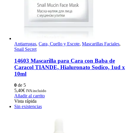
Antiarrugas
,
Cara, Cuello y Escote
,
Mascarillas Faciales
,
Snail Secret
14603 Mascarilla para Cara con Baba de
Caracol TIANDE, Hialuronato Sodico, 1ud x
10ml
0
de 5
5,40
€
IVA incluido
Añadir al carrito
Vista rápida
Sin existencias