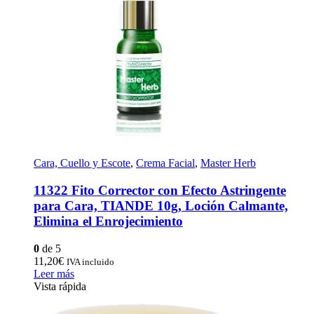
Cara, Cuello y Escote
,
Crema Facial
,
Master Herb
11322 Fito Corrector con Efecto Astringente
para Cara, TIANDE 10g, Loción Calmante,
Elimina el Enrojecimiento
0
de 5
11,20
€
IVA incluido
Leer más
Vista rápida