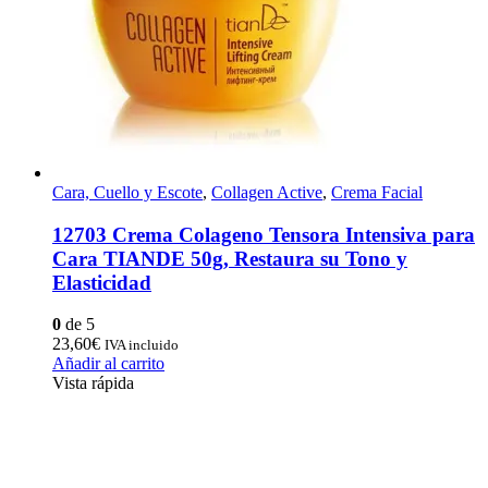
Cara, Cuello y Escote
,
Collagen Active
,
Crema Facial
12703 Crema Colageno Tensora Intensiva para
Cara TIANDE 50g, Restaura su Tono y
Elasticidad
0
de 5
23,60
€
IVA incluido
Añadir al carrito
Vista rápida