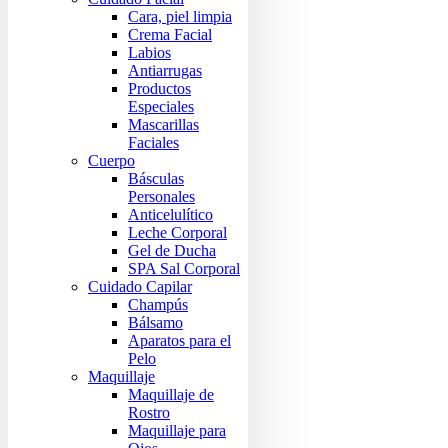
Cara, piel limpia
Crema Facial
Labios
Antiarrugas
Productos
Especiales
Mascarillas
Faciales
Cuerpo
Básculas
Personales
Anticelulítico
Leche Corporal
Gel de Ducha
SPA Sal Corporal
Cuidado Capilar
Champús
Bálsamo
Aparatos para el
Pelo
Maquillaje
Maquillaje de
Rostro
Maquillaje para