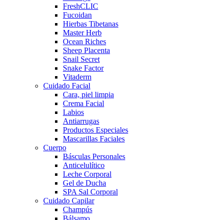
FreshCLIC
Fucoidan
Hierbas Tibetanas
Master Herb
Ocean Riches
Sheep Placenta
Snail Secret
Snake Factor
Vitaderm
Cuidado Facial
Cara, piel limpia
Crema Facial
Labios
Antiarrugas
Productos Especiales
Mascarillas Faciales
Cuerpo
Básculas Personales
Anticelulítico
Leche Corporal
Gel de Ducha
SPA Sal Corporal
Cuidado Capilar
Champús
Bálsamo