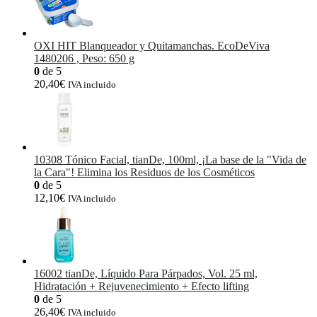
OXI HIT Blanqueador y Quitamanchas. EcoDeViva
1480206 , Peso: 650 g
0
de 5
20,40
€
IVA incluido
10308 Tónico Facial, tianDe, 100ml, ¡La base de la "Vida de
la Cara"! Elimina los Residuos de los Cosméticos
0
de 5
12,10
€
IVA incluido
16002 tianDe, Líquido Para Párpados, Vol. 25 ml,
Hidratación + Rejuvenecimiento + Efecto lifting
0
de 5
26,40
€
IVA incluido