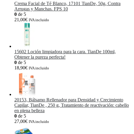
Crema Facial de Té Blanco, 17101 TianDe, 50g, Contra
Arrugas y Manchas. FPS 10
0
de 5
21,00
€
IVA incluido
15602 Loción limpiadora para la cara. TianDe 100ml,
Obtener la pureza perfecta!
0
de 5
18,90
€
IVA incluido
20153, Bálsamo Rellenador para Densidad y Crecimiento
Capilar, TianDe , 250 g, Tratamiento de reactivación: cabello
en plena belleza
0
de 5
27,00
€
IVA incluido