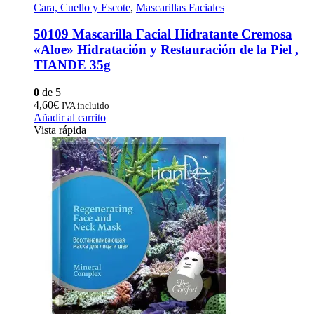
Cara, Cuello y Escote
,
Mascarillas Faciales
50109 Mascarilla Facial Hidratante Cremosa
«Aloe» Hidratación y Restauración de la Piel ,
TIANDE 35g
0
de 5
4,60
€
IVA incluido
Añadir al carrito
Vista rápida