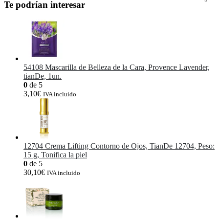
Te podrían interesar
54108 Mascarilla de Belleza de la Cara, Provence Lavender,
tianDe, 1un.
0
de 5
3,10
€
IVA incluido
12704 Crema Lifting Contorno de Ojos, TianDe 12704, Peso:
15 g, Tonifica la piel
0
de 5
30,10
€
IVA incluido