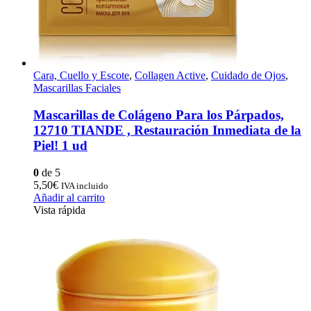
Cara, Cuello y Escote
,
Collagen Active
,
Cuidado de Ojos
,
Mascarillas Faciales
Mascarillas de Colágeno Para los Párpados,
12710 TIANDE , Restauración Inmediata de la
Piel! 1 ud
0
de 5
5,50
€
IVA incluido
Añadir al carrito
Vista rápida