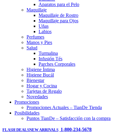
Aparatos para el Pelo
Maquillaje
Maquillaje de Rostro
Maquillaje para Ojos
Uñas
Labios
Perfumes
Manos y Pies
Salud
Turmalina
Infusión Tés
Parches Corporales
Higiene Íntima
Higiene Bucál
Bienestar
Hogar y Cocina
Tarjetas de Regalo
Novedades
Promociones
Promociones Actuales – TianDe Tienda
Posibilidades
Puntos TianDe – Satisfacción con la compra
1-800-234-5678
FLASH DEALS
NEW ARRIVALS