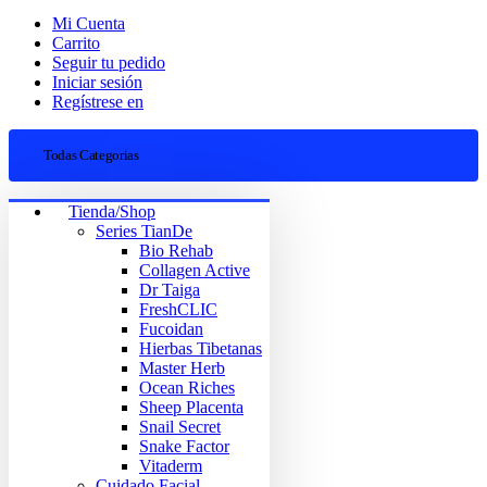
Mi Cuenta
Carrito
Seguir tu pedido
Iniciar sesión
Regístrese en
Todas Categorias
Tienda/Shop
Series TianDe
Bio Rehab
Collagen Active
Dr Taiga
FreshCLIC
Fucoidan
Hierbas Tibetanas
Master Herb
Ocean Riches
Sheep Placenta
Snail Secret
Snake Factor
Vitaderm
Cuidado Facial