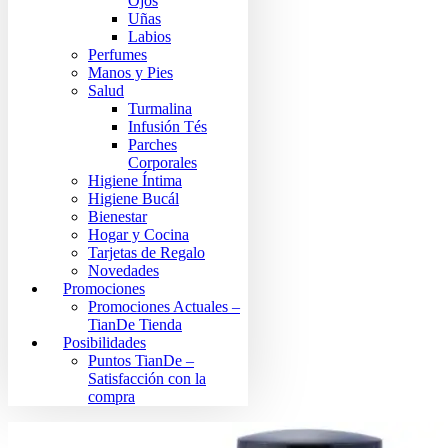
Ojos
Uñas
Labios
Perfumes
Manos y Pies
Salud
Turmalina
Infusión Tés
Parches
Corporales
Higiene Íntima
Higiene Bucál
Bienestar
Hogar y Cocina
Tarjetas de Regalo
Novedades
Promociones
Promociones Actuales –
TianDe Tienda
Posibilidades
Puntos TianDe –
Satisfacción con la
compra