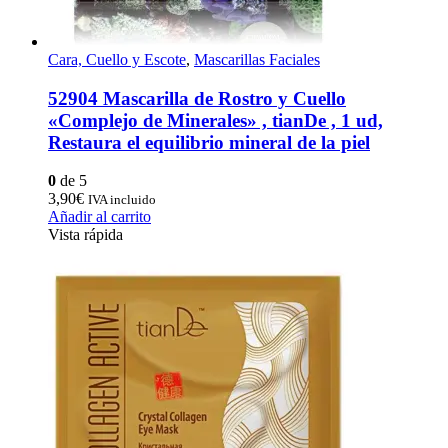
Cara, Cuello y Escote
,
Mascarillas Faciales
52904 Mascarilla de Rostro y Cuello
«Complejo de Minerales» , tianDe , 1 ud,
Restaura el equilibrio mineral de la piel
0
de 5
3,90
€
IVA incluido
Añadir al carrito
Vista rápida