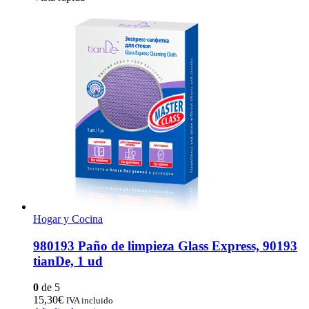
era:
es:
17,90€.
9,90€.
Hogar y Cocina
980193 Paño de limpieza Glass Express, 90193
tianDe, 1 ud
0
de 5
15,30
€
IVA incluido