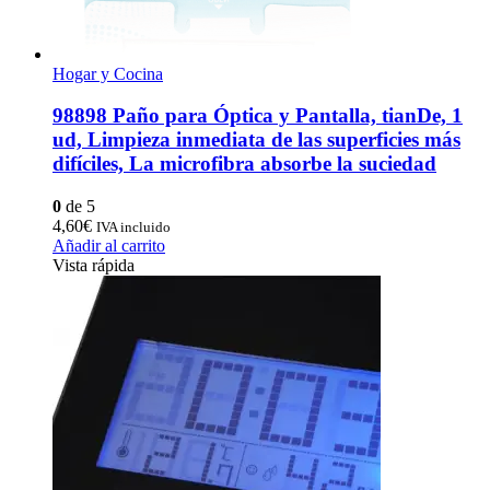
Hogar y Cocina
98898 Paño para Óptica y Pantalla, tianDe, 1
ud, Limpieza inmediata de las superficies más
difíciles, La microfibra absorbe la suciedad
0
de 5
4,60
€
IVA incluido
Añadir al carrito
Vista rápida