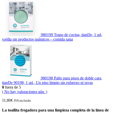
980199 Trapo de cocina, tianDe, 1 ud,
vajilla sin productos químicos – comida sana
980198 Paño para pisos de doble cara,
tianDe 90198, 1 ud., Un piso limpio sin esfuerzo ni rayas
0
fuera de 5
( No hay valoraciones aún. )
11,80
€
IVA incluido
La toallita fregadora para una limpieza completa de la línea de