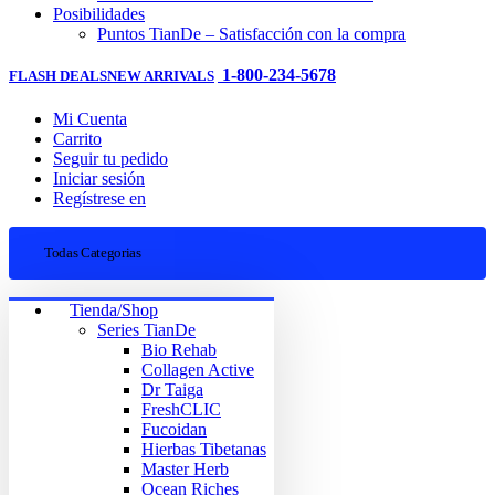
Posibilidades
Puntos TianDe – Satisfacción con la compra
1-800-234-5678
FLASH DEALS
NEW ARRIVALS
Mi Cuenta
Carrito
Seguir tu pedido
Iniciar sesión
Regístrese en
Todas Categorias
Tienda/Shop
Series TianDe
Bio Rehab
Collagen Active
Dr Taiga
FreshCLIC
Fucoidan
Hierbas Tibetanas
Master Herb
Ocean Riches