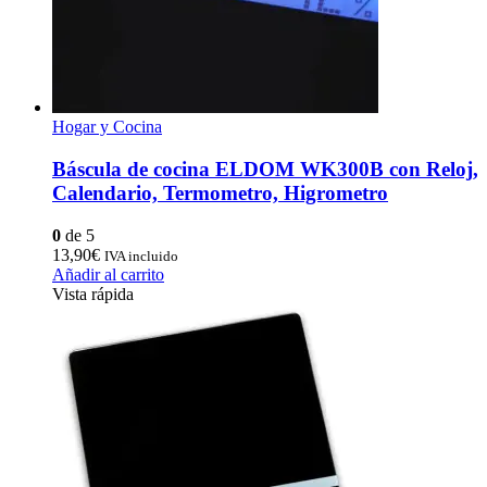
Hogar y Cocina
Báscula de cocina ELDOM WK300B con Reloj,
Calendario, Termometro, Higrometro
0
de 5
13,90
€
IVA incluido
Añadir al carrito
Vista rápida