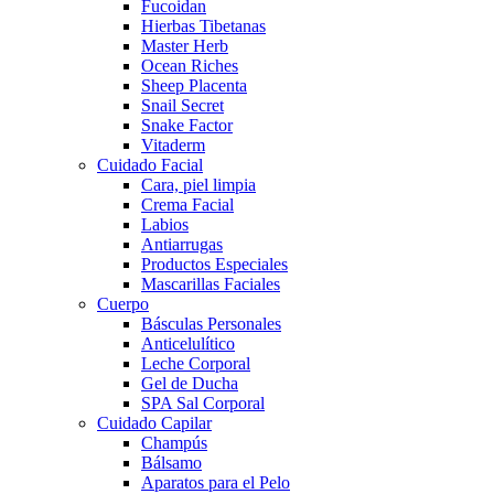
Fucoidan
Hierbas Tibetanas
Master Herb
Ocean Riches
Sheep Placenta
Snail Secret
Snake Factor
Vitaderm
Cuidado Facial
Cara, piel limpia
Crema Facial
Labios
Antiarrugas
Productos Especiales
Mascarillas Faciales
Cuerpo
Básculas Personales
Anticelulítico
Leche Corporal
Gel de Ducha
SPA Sal Corporal
Cuidado Capilar
Champús
Bálsamo
Aparatos para el Pelo