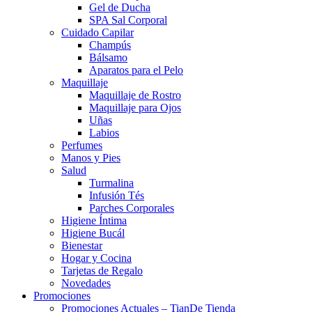
Gel de Ducha
SPA Sal Corporal
Cuidado Capilar
Champús
Bálsamo
Aparatos para el Pelo
Maquillaje
Maquillaje de Rostro
Maquillaje para Ojos
Uñas
Labios
Perfumes
Manos y Pies
Salud
Turmalina
Infusión Tés
Parches Corporales
Higiene Íntima
Higiene Bucál
Bienestar
Hogar y Cocina
Tarjetas de Regalo
Novedades
Promociones
Promociones Actuales – TianDe Tienda