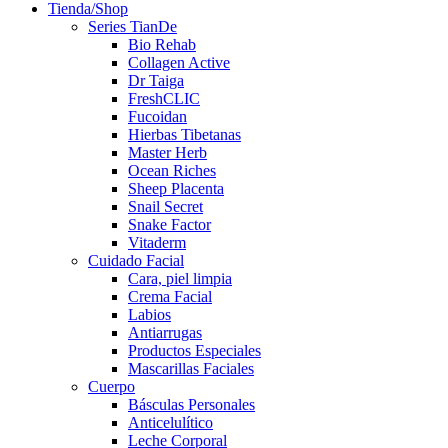
Tienda/Shop
Series TianDe
Bio Rehab
Collagen Active
Dr Taiga
FreshCLIC
Fucoidan
Hierbas Tibetanas
Master Herb
Ocean Riches
Sheep Placenta
Snail Secret
Snake Factor
Vitaderm
Cuidado Facial
Cara, piel limpia
Crema Facial
Labios
Antiarrugas
Productos Especiales
Mascarillas Faciales
Cuerpo
Básculas Personales
Anticelulítico
Leche Corporal