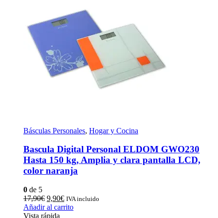
Básculas Personales
,
Hogar y Cocina
Bascula Digital Personal ELDOM GWO230
Hasta 150 kg, Amplia y clara pantalla LCD,
color naranja
0
de 5
El
El
17,90
€
9,90
€
IVA incluido
precio
precio
Añadir al carrito
original
actual
Vista rápida