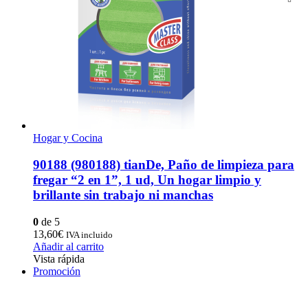
Hogar y Cocina
90188 (980188) tianDe, Paño de limpieza para
fregar “2 en 1”, 1 ud, Un hogar limpio y
brillante sin trabajo ni manchas
0
de 5
13,60
€
IVA incluido
Añadir al carrito
Vista rápida
Promoción