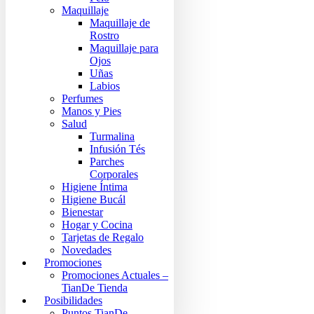
Maquillaje
Maquillaje de
Rostro
Maquillaje para
Ojos
Uñas
Labios
Perfumes
Manos y Pies
Salud
Turmalina
Infusión Tés
Parches
Corporales
Higiene Íntima
Higiene Bucál
Bienestar
Hogar y Cocina
Tarjetas de Regalo
Novedades
Promociones
Promociones Actuales –
TianDe Tienda
Posibilidades
Puntos TianDe –