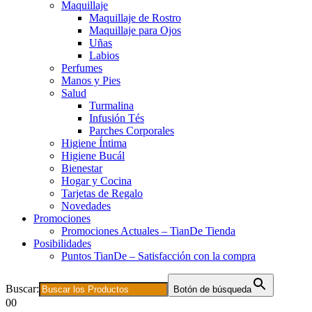
Maquillaje
Maquillaje de Rostro
Maquillaje para Ojos
Uñas
Labios
Perfumes
Manos y Pies
Salud
Turmalina
Infusión Tés
Parches Corporales
Higiene Íntima
Higiene Bucál
Bienestar
Hogar y Cocina
Tarjetas de Regalo
Novedades
Promociones
Promociones Actuales – TianDe Tienda
Posibilidades
Puntos TianDe – Satisfacción con la compra
Buscar:
Botón de búsqueda
0
0