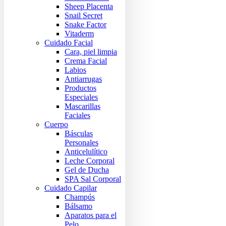
Sheep Placenta
Snail Secret
Snake Factor
Vitaderm
Cuidado Facial
Cara, piel limpia
Crema Facial
Labios
Antiarrugas
Productos
Especiales
Mascarillas
Faciales
Cuerpo
Básculas
Personales
Anticelulítico
Leche Corporal
Gel de Ducha
SPA Sal Corporal
Cuidado Capilar
Champús
Bálsamo
Aparatos para el
Pelo