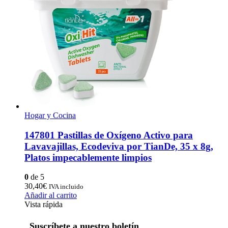
Hogar y Cocina
147801 Pastillas de Oxígeno Activo para
Lavavajillas, Ecodeviva por TianDe, 35 x 8g,
Platos impecablemente limpios
0
de 5
30,40
€
IVA incluido
Añadir al carrito
Vista rápida
Suscríbete a nuestro boletín