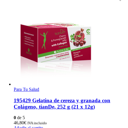
Para Tu Salud
195429 Gelatina de cereza y granada con
Colágeno, tianDe, 252 g (21 x 12g)
0
de 5
46,80
€
IVA incluido
Añadir al carrito