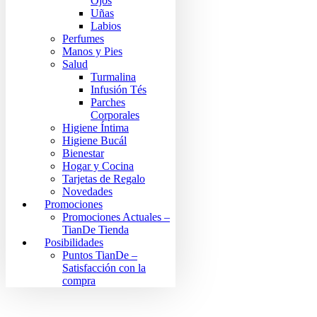
Ojos
Uñas
Labios
Perfumes
Manos y Pies
Salud
Turmalina
Infusión Tés
Parches
Corporales
Higiene Íntima
Higiene Bucál
Bienestar
Hogar y Cocina
Tarjetas de Regalo
Novedades
Promociones
Promociones Actuales –
TianDe Tienda
Posibilidades
Puntos TianDe –
Satisfacción con la
compra