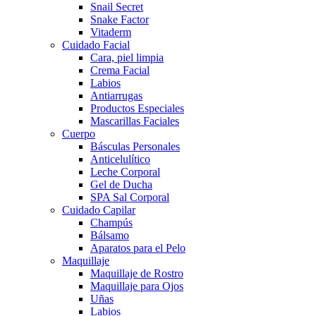
Snail Secret
Snake Factor
Vitaderm
Cuidado Facial
Cara, piel limpia
Crema Facial
Labios
Antiarrugas
Productos Especiales
Mascarillas Faciales
Cuerpo
Básculas Personales
Anticelulítico
Leche Corporal
Gel de Ducha
SPA Sal Corporal
Cuidado Capilar
Champús
Bálsamo
Aparatos para el Pelo
Maquillaje
Maquillaje de Rostro
Maquillaje para Ojos
Uñas
Labios