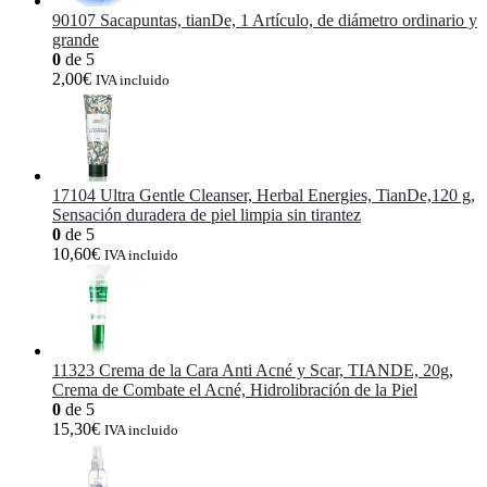
90107 Sacapuntas, tianDe, 1 Artículo, de diámetro ordinario y
grande
0
de 5
2,00
€
IVA incluido
17104 Ultra Gentle Cleanser, Herbal Energies, TianDe,120 g,
Sensación duradera de piel limpia sin tirantez
0
de 5
10,60
€
IVA incluido
11323 Crema de la Cara Anti Acné y Scar, TIANDE, 20g,
Crema de Combate el Acné, Hidrolibración de la Piel
0
de 5
15,30
€
IVA incluido