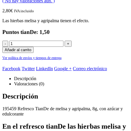
( No hay valoraciones aún. )
2,80
€
IVA incluido
Las hierbas melisa y agripalma tienen el efecto.
Puntos tianDe: 1,50
-
+
Añadir al carrito
Ver política de envíos y tiempos de entrega
Facebook
Twitter
LinkedIn
Google +
Correo electrónico
Descripción
Valoraciones (0)
Descripción
195459 Refresco TianDe de melisa y agripalma, 8g, con azúcar y
edulcorante
En el refresco tianDe las hierbas melisa y