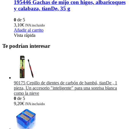
195446 Gachas de mijo con higos, albaricoques
y calabaza, tianDe, 35 g
0
de 5
3,10
€
IVA incluido
Añadir al carrito
Vista rápida
Te podrían interesar
90175 Cepillo de dientes de carbón de bambú, tianDe , 1
pieza, Un accesorio "inteligente" para una sonrisa blanca
como la nieve
0
de 5
9,20
€
IVA incluido