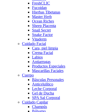
FreshCLIC
Fucoidan
Hierbas Tibetanas
Master Herb
Ocean Riches
Sheep Placenta
Snail Secret
Snake Factor
Vitaderm
Cuidado Facial
Cara, piel limpia
Crema Facial
Labios
Antiarrugas
Productos Especiales
Mascarillas Faciales
Cuerpo
Básculas Personales
Anticelulítico
Leche Corporal
Gel de Ducha
SPA Sal Corporal
Cuidado Capilar
Champús
Bálsamo