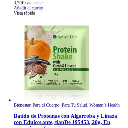
3,70
€
IVA incluido
Añadir al carrito
Vista rápida
Bienestar
,
Para el Cuerpo
,
Para Tu Salud
,
Woman´s Health
Batido de Proteínas con Algarroba y Linaza
con Edulcorante, tianDe 195453, 20g, En