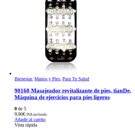
Bienestar
,
Manos y Pies
,
Para Tu Salud
90160 Masajeador revitalizante de pies, tianDe,
Máquina de ejercicios para pies ligeros
0
de 5
9,90
€
IVA incluido
Añadir al carrito
Vista rápida