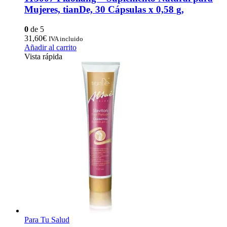
Mujeres, tianDe, 30 Cápsulas x 0,58 g,
0
de 5
31,60
€
IVA incluido
Añadir al carrito
Vista rápida
Para Tu Salud