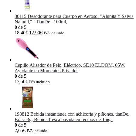
30115 Desodorante para Cuerpo en Aerosol "Alunita Y Salvia
Natural," , TianDe , 100ml,
0
de 5
El
El
18,40
€
12,90
€
IVA incluido
precio
precio
original
actual
era:
es:
18,40€.
12,90€.
Cepillo Alisador de Pelo, Eléctrico, SE10 ELDOM, 65W,
Ayudante en Momentos Privados
0
de 5
17,50
€
IVA incluido
198812 Bebida instantánea con achicoria y piñones, tianDe,
Bolsa 3g, Bebida fresca basada en recibos de Taiga
0
de 5
2,65
€
IVA incluido