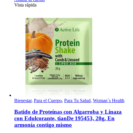
Vista rápida
Bienestar
,
Para el Cuerpo
,
Para Tu Salud
,
Woman´s Health
Batido de Proteínas con Algarroba y Linaza
con Edulcorante, tianDe 195453, 20g, En
armonía contigo mismo