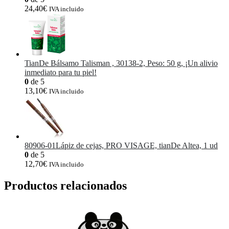
24,40
€
IVA incluido
TianDe Bálsamo Talisman , 30138-2, Peso: 50 g, ¡Un alivio
inmediato para tu piel!
0
de 5
13,10
€
IVA incluido
80906-01Lápiz de cejas, PRO VISAGE, tianDe Altea, 1 ud
0
de 5
12,70
€
IVA incluido
Productos relacionados