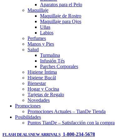
Aparatos para el Pelo
Maquillaje
Maquillaje de Rostro
Maquillaje para Ojos
Uñas
Labios
Perfumes
Manos y Pies
Salud
Turmalina
Infusión Tés
Parches Corporales
Higiene Íntima
Higiene Bucál
Bienestar
Hogar y Cocina
Tarjetas de Regalo
Novedades
Promociones
Promociones Actuales – TianDe Tienda
Posibilidades
Puntos TianDe – Satisfacción con la compra
1-800-234-5678
FLASH DEALS
NEW ARRIVALS