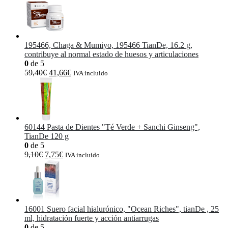
195466, Chaga & Mumiyo, 195466 TianDe, 16.2 g,
contribuye al normal estado de huesos y articulaciones
0
de 5
El
El
59,40
€
41,66
€
IVA incluido
precio
precio
original
actual
era:
es:
59,40€.
41,66€.
60144 Pasta de Dientes "Té Verde + Sanchi Ginseng",
TianDe 120 g
0
de 5
El
El
9,10
€
7,75
€
IVA incluido
precio
precio
original
actual
era:
es:
9,10€.
7,75€.
16001 Suero facial hialurónico, "Ocean Riches", tianDe , 25
ml, hidratación fuerte y acción antiarrugas
0
de 5