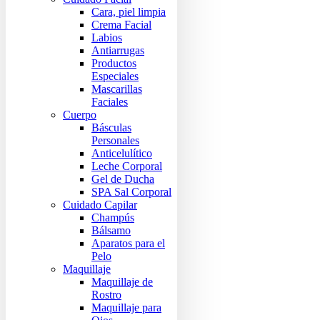
Cara, piel limpia
Crema Facial
Labios
Antiarrugas
Productos
Especiales
Mascarillas
Faciales
Cuerpo
Básculas
Personales
Anticelulítico
Leche Corporal
Gel de Ducha
SPA Sal Corporal
Cuidado Capilar
Champús
Bálsamo
Aparatos para el
Pelo
Maquillaje
Maquillaje de
Rostro
Maquillaje para