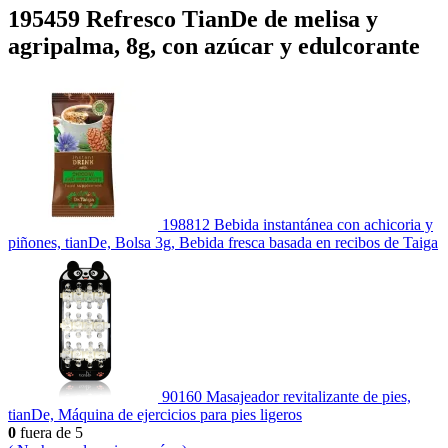
195459 Refresco TianDe de melisa y
agripalma, 8g, con azúcar y edulcorante
198812 Bebida instantánea con achicoria y
piñones, tianDe, Bolsa 3g, Bebida fresca basada en recibos de Taiga
90160 Masajeador revitalizante de pies,
tianDe, Máquina de ejercicios para pies ligeros
0
fuera de 5