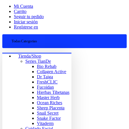
Mi Cuenta
Carrito
Seguir tu pedido
Iniciar sesión
Regístrese en
Todas Categorias
Tienda/Shop
Series TianDe
Bio Rehab
Collagen Active
Dr Taiga
FreshCLIC
Fucoidan
Hierbas Tibetanas
Master Herb
Ocean Riches
Sheep Placenta
Snail Secret
Snake Factor
Vitaderm
Cuidado Facial