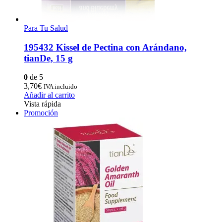
Para Tu Salud
195432 Kissel de Pectina con Arándano,
tianDe, 15 g
0
de 5
3,70
€
IVA incluido
Añadir al carrito
Vista rápida
Promoción