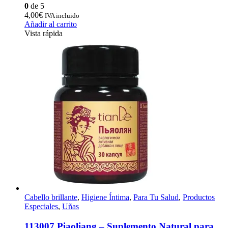
0
de 5
4,00
€
IVA incluido
Añadir al carrito
Vista rápida
Cabello brillante
,
Higiene Íntima
,
Para Tu Salud
,
Productos
Especiales
,
Uñas
113007 Piaoliang – Suplemento Natural para