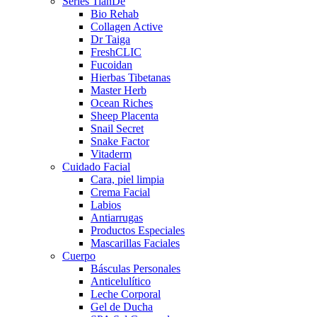
Series TianDe
Bio Rehab
Collagen Active
Dr Taiga
FreshCLIC
Fucoidan
Hierbas Tibetanas
Master Herb
Ocean Riches
Sheep Placenta
Snail Secret
Snake Factor
Vitaderm
Cuidado Facial
Cara, piel limpia
Crema Facial
Labios
Antiarrugas
Productos Especiales
Mascarillas Faciales
Cuerpo
Básculas Personales
Anticelulítico
Leche Corporal
Gel de Ducha