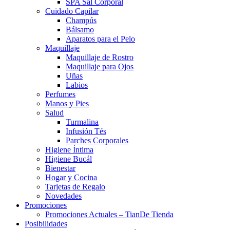
SPA Sal Corporal
Cuidado Capilar
Champús
Bálsamo
Aparatos para el Pelo
Maquillaje
Maquillaje de Rostro
Maquillaje para Ojos
Uñas
Labios
Perfumes
Manos y Pies
Salud
Turmalina
Infusión Tés
Parches Corporales
Higiene Íntima
Higiene Bucál
Bienestar
Hogar y Cocina
Tarjetas de Regalo
Novedades
Promociones
Promociones Actuales – TianDe Tienda
Posibilidades