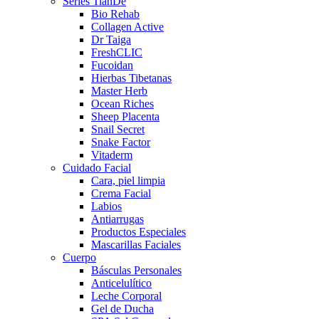
Series TianDe
Bio Rehab
Collagen Active
Dr Taiga
FreshCLIC
Fucoidan
Hierbas Tibetanas
Master Herb
Ocean Riches
Sheep Placenta
Snail Secret
Snake Factor
Vitaderm
Cuidado Facial
Cara, piel limpia
Crema Facial
Labios
Antiarrugas
Productos Especiales
Mascarillas Faciales
Cuerpo
Básculas Personales
Anticelulítico
Leche Corporal
Gel de Ducha