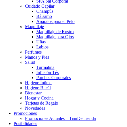
SPA Sal Corporal
Cuidado Capilar
Champús
Bálsamo
Aparatos para el Pelo
Maquillaje
Maquillaje de Rostro
Maquillaje para Ojos
Uñas
Labios
Perfumes
Manos y Pies
Salud
Turmalina
Infusión Tés
Parches Corporales
Higiene Íntima
Higiene Bucál
Bienestar
Hogar y Cocina
Tarjetas de Regalo
Novedades
Promociones
Promociones Actuales – TianDe Tienda
Posibilidades