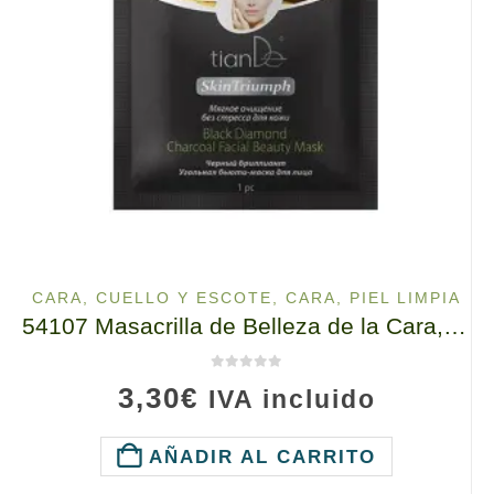
CARA, CUELLO Y ESCOTE
,
CARA, PIEL LIMPIA
54107 Masacrilla de Belleza de la Cara, Black Diamond Carbon, tianDe, 1un., Limpieza Suave de la Piel Sin Estrés
0
de 5
3,30
€
IVA incluido
AÑADIR AL CARRITO