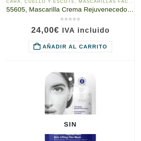
CARA, CUELLO Y ESCOTE
,
MASCARILLAS FACIALES
55605, Mascarilla Crema Rejuvenecedora Para Cara, Cuello Y Escote , TianDe , 80g,
0
de 5
24,00
€
IVA incluido
AÑADIR AL CARRITO
SIN