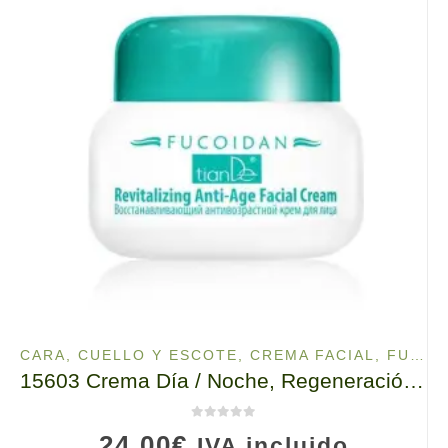
CARA, CUELLO Y ESCOTE
,
CREMA FACIAL
,
FUCOIDAN
15603 Crema Día / Noche, Regeneración de la Piel de la Cara, TianDe, 55g
0
de 5
24,00
€
IVA incluido