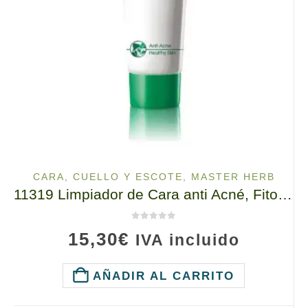
CARA, CUELLO Y ESCOTE
,
MASTER HERB
11319 Limpiador de Cara anti Acné, Fito-corrección de la Piel Problemática Tiande, 100g, Elimina las Impurezas
0
de 5
15,30
€
IVA incluido
AÑADIR AL CARRITO