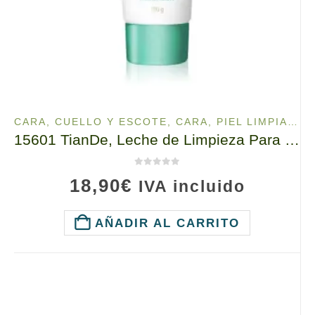
CARA, CUELLO Y ESCOTE
,
CARA, PIEL LIMPIA
,
FU
15601 TianDe, Leche de Limpieza Para la Cara y el Cuello, Fucoidan 100g, Purificadora – Hidratante
0
de 5
18,90
€
IVA incluido
AÑADIR AL CARRITO