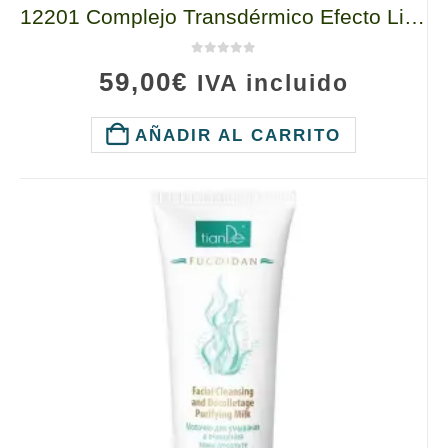
12201 Complejo Transdérmico Efecto Lifting ; TianDe, 3g/7ml, Síntesis de Fibras de Elastina
0
de 5
59,00
€
IVA incluido
AÑADIR AL CARRITO