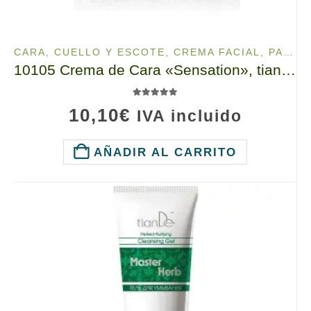
CARA, CUELLO Y ESCOTE
,
CREMA FACIAL
,
PARA EL CUERPO
10105 Crema de Cara «Sensation», tianDe, 10g, Ultralifting Superficial, Efecto Instantáneo
5.00
de 5
10,10
€
IVA incluido
AÑADIR AL CARRITO