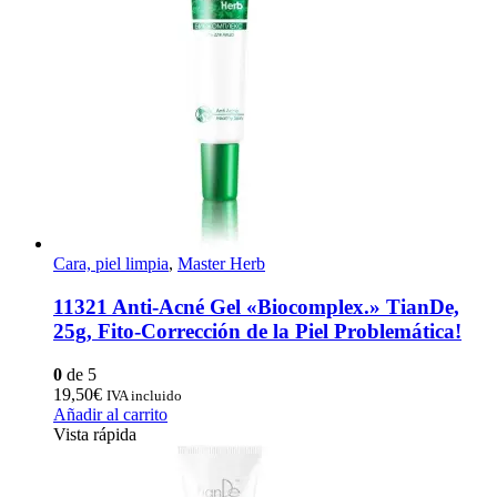
Cara, piel limpia
,
Master Herb
11321 Anti-Acné Gel «Biocomplex.» TianDe,
25g, Fito-Corrección de la Piel Problemática!
0
de 5
19,50
€
IVA incluido
Añadir al carrito
Vista rápida