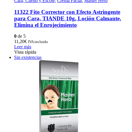
Cara, Cuello y Escote
,
Crema Facial
,
Master Herb
11322 Fito Corrector con Efecto Astringente
para Cara, TIANDE 10g, Loción Calmante,
Elimina el Enrojecimiento
0
de 5
11,20
€
IVA incluido
Leer más
Vista rápida
Sin existencias