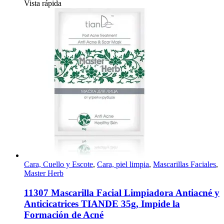
Vista rápida
Cara, Cuello y Escote
,
Cara, piel limpia
,
Mascarillas Faciales
,
Master Herb
11307 Mascarilla Facial Limpiadora Antiacné y
Anticicatrices TIANDE 35g, Impide la
Formación de Acné