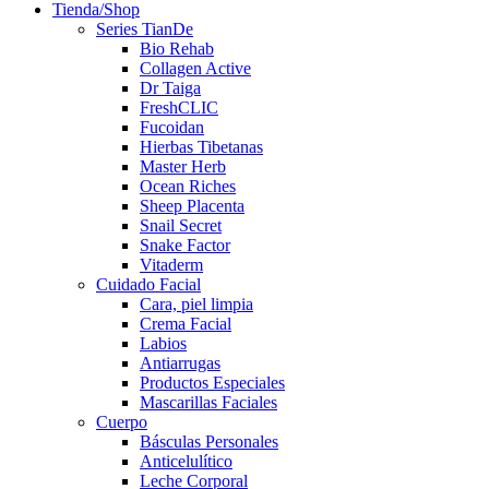
Tienda/Shop
Series TianDe
Bio Rehab
Collagen Active
Dr Taiga
FreshCLIC
Fucoidan
Hierbas Tibetanas
Master Herb
Ocean Riches
Sheep Placenta
Snail Secret
Snake Factor
Vitaderm
Cuidado Facial
Cara, piel limpia
Crema Facial
Labios
Antiarrugas
Productos Especiales
Mascarillas Faciales
Cuerpo
Básculas Personales
Anticelulítico
Leche Corporal