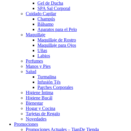
Gel de Ducha
SPA Sal Corporal
Cuidado Capilar
Champús
Bálsamo
Aparatos para el Pelo
Maquillaje
Maquillaje de Rostro
Maquillaje para Ojos
Uñas
Labios
Perfumes
Manos y Pies
Salud
Turmalina
Infusión Tés
Parches Corporales
Higiene Íntima
Higiene Bucál
Bienestar
Hogar y Cocina
Tarjetas de Regalo
Novedades
Promociones
Promociones Actuales – TianDe Tienda