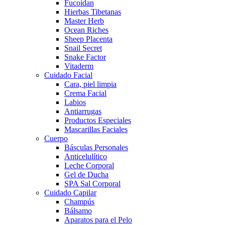
Fucoidan
Hierbas Tibetanas
Master Herb
Ocean Riches
Sheep Placenta
Snail Secret
Snake Factor
Vitaderm
Cuidado Facial
Cara, piel limpia
Crema Facial
Labios
Antiarrugas
Productos Especiales
Mascarillas Faciales
Cuerpo
Básculas Personales
Anticelulítico
Leche Corporal
Gel de Ducha
SPA Sal Corporal
Cuidado Capilar
Champús
Bálsamo
Aparatos para el Pelo