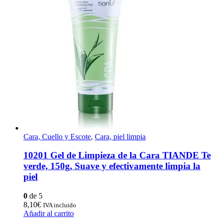
Cara, Cuello y Escote
,
Cara, piel limpia
10201 Gel de Limpieza de la Cara TIANDE Te
verde, 150g, Suave y efectivamente limpia la
piel
0
de 5
8,10
€
IVA incluido
Añadir al carrito