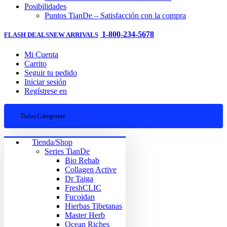
Posibilidades
Puntos TianDe – Satisfacción con la compra
1-800-234-5678
FLASH DEALS
NEW ARRIVALS
Mi Cuenta
Carrito
Seguir tu pedido
Iniciar sesión
Regístrese en
Todas Categorias
Tienda/Shop
Series TianDe
Bio Rehab
Collagen Active
Dr Taiga
FreshCLIC
Fucoidan
Hierbas Tibetanas
Master Herb
Ocean Riches