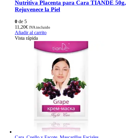
Nutritiva Placenta para Cara TIANDE 50g,
Rejuvenece la Piel
0
de 5
11,20
€
IVA incluido
Añadir al carrito
Vista rápida
Cara, Cuello y Escote
,
Mascarillas Faciales