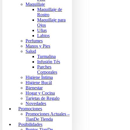
Maquillaje
Maquillaje de
Rostro
Maquillaje para
Ojos
Uñas
Labios
Perfumes
Manos y Pies
Salud
Turmalina
Infusión Tés
Parches
Corporales
Higiene Íntima
Higiene Bucál
Bienestar
Hogar y Cocina
Tarjetas de Regalo
Novedades
Promociones
Promociones Actuales –
TianDe Tienda
Posibilidades
Puntos TianDe –