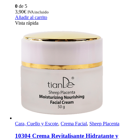
0
de 5
3,90
€
IVA incluido
Añadir al carrito
Vista rápida
Cara, Cuello y Escote
,
Crema Facial
,
Sheep Placenta
10304 Crema Revitalisante Hidratante y