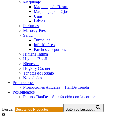
Maquillaje
Maquillaje de Rostro
Maquillaje para Ojos
Uñas
Labios
Perfumes
Manos y Pies
Salud
Turmalina
Infusión Tés
Parches Corporales
Higiene Íntima
Higiene Bucál
Bienestar
Hogar y Cocina
Tarjetas de Regalo
Novedades
Promociones
Promociones Actuales – TianDe Tienda
Posibilidades
Puntos TianDe – Satisfacción con la compra
Buscar:
Botón de búsqueda
0
0