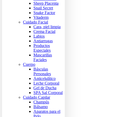
Sheep Placenta
Snail Secret
Snake Factor
Vitaderm
Cuidado Facial
Cara, piel limpia
Crema Facial
Labios
Antiarrugas
Productos
Especiales
Mascarillas
Faciales
Cuerpo
Básculas
Personales
Anticelulítico
Leche Corporal
Gel de Ducha
SPA Sal Corporal
Cuidado Capilar
Champús
Bálsamo
Aparatos para el
Pelo