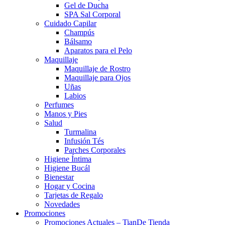
Gel de Ducha
SPA Sal Corporal
Cuidado Capilar
Champús
Bálsamo
Aparatos para el Pelo
Maquillaje
Maquillaje de Rostro
Maquillaje para Ojos
Uñas
Labios
Perfumes
Manos y Pies
Salud
Turmalina
Infusión Tés
Parches Corporales
Higiene Íntima
Higiene Bucál
Bienestar
Hogar y Cocina
Tarjetas de Regalo
Novedades
Promociones
Promociones Actuales – TianDe Tienda