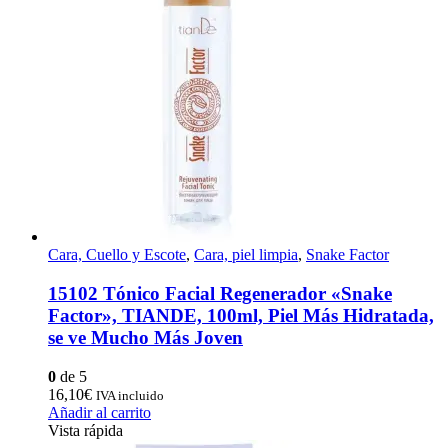
Cara, Cuello y Escote
,
Cara, piel limpia
,
Snake Factor
15102 Tónico Facial Regenerador «Snake
Factor», TIANDE, 100ml, Piel Más Hidratada,
se ve Mucho Más Joven
0
de 5
16,10
€
IVA incluido
Añadir al carrito
Vista rápida