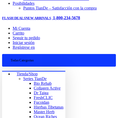
Posibilidades
Puntos TianDe – Satisfacción con la compra
1-800-234-5678
FLASH DEALS
NEW ARRIVALS
Mi Cuenta
Carrito
Seguir tu pedido
Iniciar sesión
Regístrese en
Todas Categorias
Tienda/Shop
Series TianDe
Bio Rehab
Collagen Active
Dr Taiga
FreshCLIC
Fucoidan
Hierbas Tibetanas
Master Herb
Ocean Riches