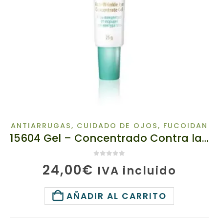
ANTIARRUGAS
,
CUIDADO DE OJOS
,
FUCOIDAN
15604 Gel – Concentrado Contra las Arrugas Alrededor de los Ojos. TianDe, 25g, Mirada expresiva!
0
de 5
24,00
€
IVA incluido
AÑADIR AL CARRITO