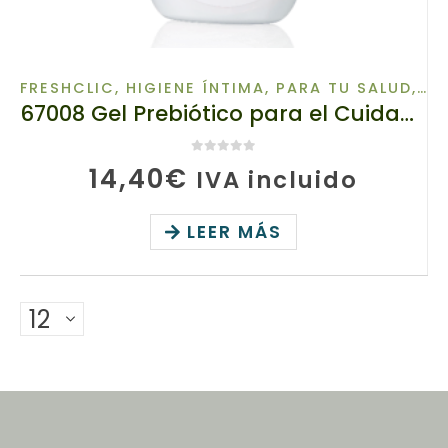
FRESHCLIC
,
HIGIENE ÍNTIMA
,
PARA TU SALUD
,
WO
67008 Gel Prebiótico para el Cuidado Delicado, TianDe, Freshclic, 300g, En armonía con el cuerpo
0
de 5
14,40
€
IVA incluido
LEER MÁS