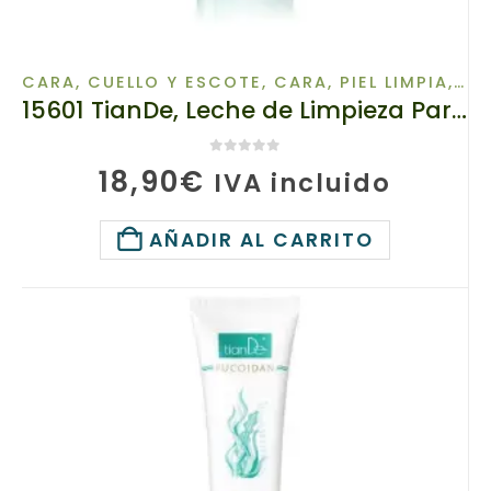
CARA, CUELLO Y ESCOTE
,
CARA, PIEL LIMPIA
,
FU
15601 TianDe, Leche de Limpieza Para la Cara y el Cuello, Fucoidan 100g, Purificadora – Hidratante
0
de 5
18,90
€
IVA incluido
AÑADIR AL CARRITO