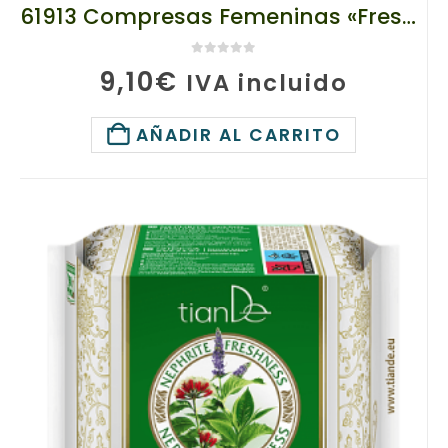
61913 Compresas Femeninas «Frescura de Jade», a Base de Hierbas, Noche, TianDe, 10Un.
0
de 5
9,10
€
IVA incluido
AÑADIR AL CARRITO