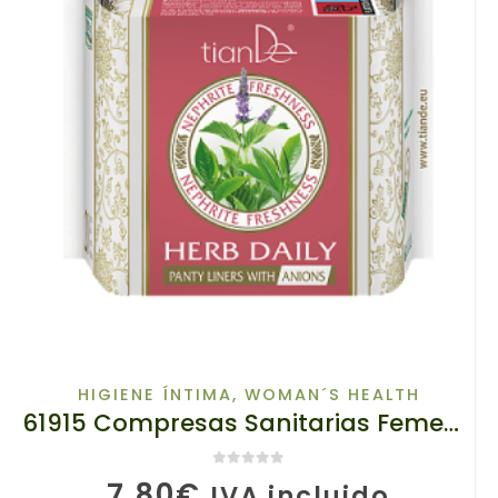
HIGIENE ÍNTIMA
,
WOMAN´S HEALTH
61915 Compresas Sanitarias Femeninas «Frescura de Jade» con Aniones y Hierbas, 20Un
0
de 5
7,80
€
IVA incluido