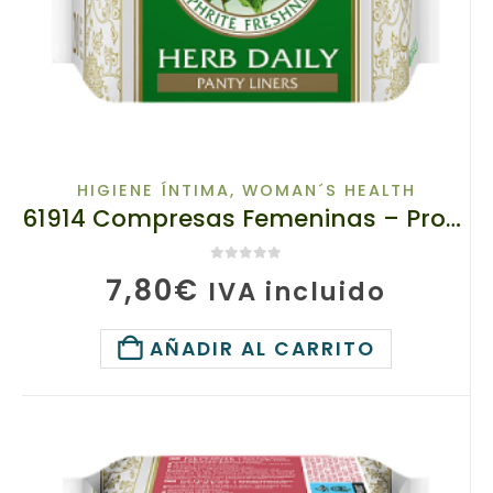
HIGIENE ÍNTIMA
,
WOMAN´S HEALTH
61914 Compresas Femeninas – Protectoras de Ropa a Base de Hierbas. Protección Diaria. tianDe, 20Un.
0
de 5
7,80
€
IVA incluido
AÑADIR AL CARRITO