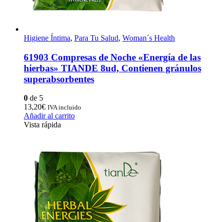
Higiene Íntima
,
Para Tu Salud
,
Woman´s Health
61903 Compresas de Noche «Energía de las
hierbas» TIANDE 8ud, Contienen gránulos
superabsorbentes
0
de 5
13,20
€
IVA incluido
Añadir al carrito
Vista rápida