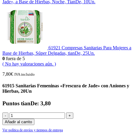
Jade», a Base de Hierbas, Noche, TianDe, 10Un.
61921 Compresas Sanitarias Para Mujeres a
Base de Hierbas, Súper Delgadas, tianDe, 25Un.
0
fuera de 5
( No hay valoraciones aún. )
7,80
€
IVA incluido
61915 Sanitarias Femeninas «Frescura de Jade» con Aniones y
Hierbas, 20Un
Puntos tianDe: 3,80
-
+
Añadir al carrito
Ver política de envíos y tiempos de entrega