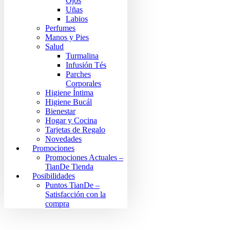
Ojos
Uñas
Labios
Perfumes
Manos y Pies
Salud
Turmalina
Infusión Tés
Parches
Corporales
Higiene Íntima
Higiene Bucál
Bienestar
Hogar y Cocina
Tarjetas de Regalo
Novedades
Promociones
Promociones Actuales –
TianDe Tienda
Posibilidades
Puntos TianDe –
Satisfacción con la
compra