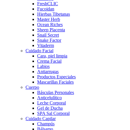
FreshCLIC
Fucoidan
Hierbas Tibetanas
Master Herb
Ocean Riches
Sheep Placenta
Snail Secret
Snake Factor
Vitaderm
Cuidado Facial
Cara, piel limpia
Crema Facial
Labios
Antiarrugas
Productos Especiales
Mascarillas Faciales
Cuerpo
Básculas Personales
Anticelulítico
Leche Corporal
Gel de Ducha
SPA Sal Corporal
Cuidado Capilar
Champús
Bálsamo