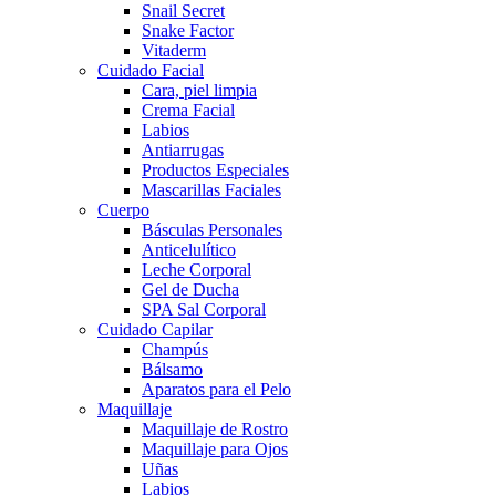
Snail Secret
Snake Factor
Vitaderm
Cuidado Facial
Cara, piel limpia
Crema Facial
Labios
Antiarrugas
Productos Especiales
Mascarillas Faciales
Cuerpo
Básculas Personales
Anticelulítico
Leche Corporal
Gel de Ducha
SPA Sal Corporal
Cuidado Capilar
Champús
Bálsamo
Aparatos para el Pelo
Maquillaje
Maquillaje de Rostro
Maquillaje para Ojos
Uñas
Labios