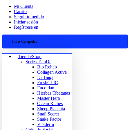
Mi Cuenta
Carrito
Seguir tu pedido
Iniciar sesión
Regístrese en
Todas Categorias
Tienda/Shop
Series TianDe
Bio Rehab
Collagen Active
Dr Taiga
FreshCLIC
Fucoidan
Hierbas Tibetanas
Master Herb
Ocean Riches
Sheep Placenta
Snail Secret
Snake Factor
Vitaderm
Cuidado Facial