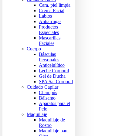
Cara, piel limpia
Crema Facial
Labios
Antiarrugas
Productos
Especiales
Mascarillas
Faciales
Cuerpo
Básculas
Personales
Anticelulítico
Leche Corporal
Gel de Ducha
SPA Sal Corporal
Cuidado Capilar
Champús
Bálsamo
Aparatos para el
Pelo
Maquillaje
Maquillaje de
Rostro
Maquillaje para