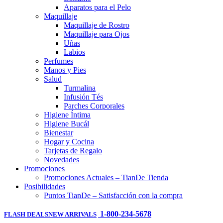
Aparatos para el Pelo
Maquillaje
Maquillaje de Rostro
Maquillaje para Ojos
Uñas
Labios
Perfumes
Manos y Pies
Salud
Turmalina
Infusión Tés
Parches Corporales
Higiene Íntima
Higiene Bucál
Bienestar
Hogar y Cocina
Tarjetas de Regalo
Novedades
Promociones
Promociones Actuales – TianDe Tienda
Posibilidades
Puntos TianDe – Satisfacción con la compra
1-800-234-5678
FLASH DEALS
NEW ARRIVALS