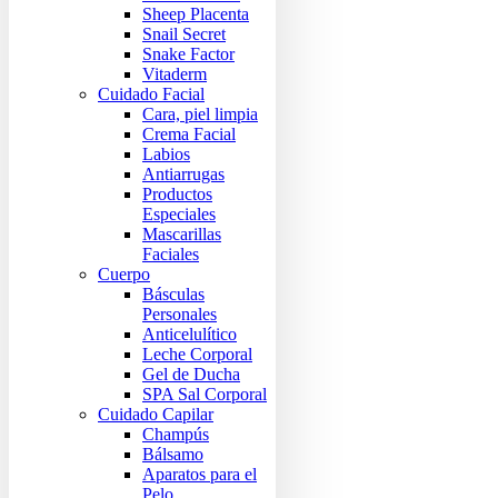
Sheep Placenta
Snail Secret
Snake Factor
Vitaderm
Cuidado Facial
Cara, piel limpia
Crema Facial
Labios
Antiarrugas
Productos
Especiales
Mascarillas
Faciales
Cuerpo
Básculas
Personales
Anticelulítico
Leche Corporal
Gel de Ducha
SPA Sal Corporal
Cuidado Capilar
Champús
Bálsamo
Aparatos para el
Pelo