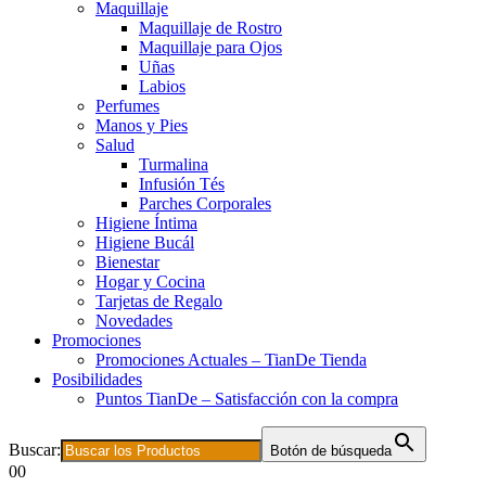
Maquillaje
Maquillaje de Rostro
Maquillaje para Ojos
Uñas
Labios
Perfumes
Manos y Pies
Salud
Turmalina
Infusión Tés
Parches Corporales
Higiene Íntima
Higiene Bucál
Bienestar
Hogar y Cocina
Tarjetas de Regalo
Novedades
Promociones
Promociones Actuales – TianDe Tienda
Posibilidades
Puntos TianDe – Satisfacción con la compra
Buscar:
Botón de búsqueda
0
0