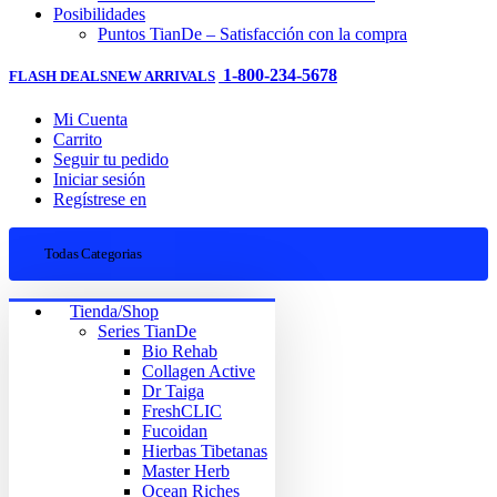
Posibilidades
Puntos TianDe – Satisfacción con la compra
1-800-234-5678
FLASH DEALS
NEW ARRIVALS
Mi Cuenta
Carrito
Seguir tu pedido
Iniciar sesión
Regístrese en
Todas Categorias
Tienda/Shop
Series TianDe
Bio Rehab
Collagen Active
Dr Taiga
FreshCLIC
Fucoidan
Hierbas Tibetanas
Master Herb
Ocean Riches