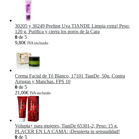
30205 y 30249 Peeling Uva TIANDE Limpia extra! Peso:
120 g, Purifica y cierra los poros de la Cara
0
de 5
9,80
€
IVA incluido
Crema Facial de Té Blanco, 17101 TianDe, 50g, Contra
Arrugas y Manchas. FPS 10
0
de 5
21,00
€
IVA incluido
Volupta+ para mujeres, TianDe 65301-2, Peso: 15 g,
PLACER EN LA CAMA: ¡Despierta tu sensualidad!
0
de 5