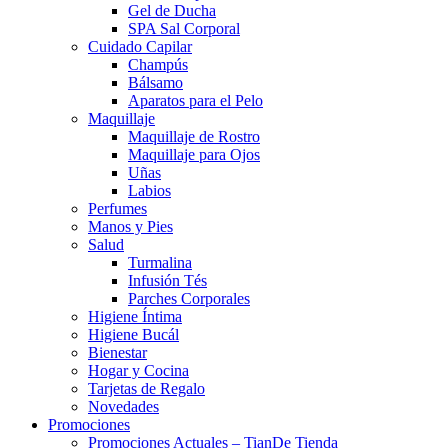
Gel de Ducha
SPA Sal Corporal
Cuidado Capilar
Champús
Bálsamo
Aparatos para el Pelo
Maquillaje
Maquillaje de Rostro
Maquillaje para Ojos
Uñas
Labios
Perfumes
Manos y Pies
Salud
Turmalina
Infusión Tés
Parches Corporales
Higiene Íntima
Higiene Bucál
Bienestar
Hogar y Cocina
Tarjetas de Regalo
Novedades
Promociones
Promociones Actuales – TianDe Tienda