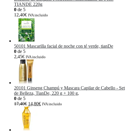
TIANDE 220g
0
de 5
12,40
€
IVA incluido
50101 Mascarilla facial de noche con té verde, tianDe
0
de 5
2,45
€
IVA incluido
20101 Ginseng Champú y Mascara Capilar de Cabello - Set
de Belleza, TianDe, 220 g + 100 g,
0
de 5
El
El
17,40
€
14,80
€
IVA incluido
precio
precio
original
actual
era:
es:
17,40€.
14,80€.