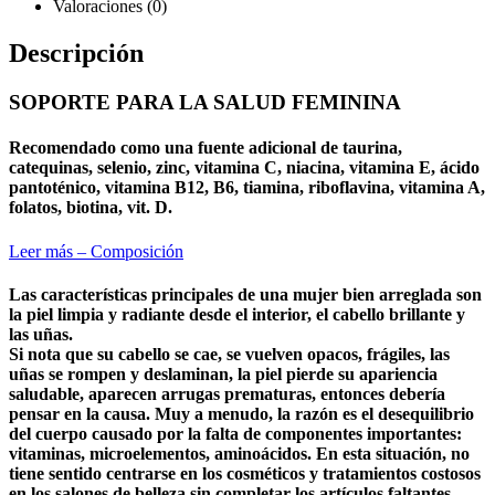
Valoraciones (0)
Descripción
SOPORTE PARA LA SALUD FEMININA
Recomendado como una fuente adicional de taurina,
catequinas, selenio, zinc, vitamina C, niacina, vitamina E, ácido
pantoténico, vitamina B12, B6, tiamina, riboflavina, vitamina A,
folatos, biotina, vit. D.
Leer más – Composición
Las características principales de una mujer bien arreglada son
la piel limpia y radiante desde el interior, el cabello brillante y
las uñas.
Si nota que su cabello se cae, se vuelven opacos, frágiles, las
uñas se rompen y deslaminan, la piel pierde su apariencia
saludable, aparecen arrugas prematuras, entonces debería
pensar en la causa. Muy a menudo, la razón es el desequilibrio
del cuerpo causado por la falta de componentes importantes:
vitaminas, microelementos, aminoácidos. En esta situación, no
tiene sentido centrarse en los cosméticos y tratamientos costosos
en los salones de belleza sin completar los artículos faltantes.