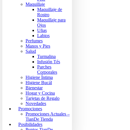
Maquillaje
Maquillaje de
Rostro
Maquillaje para
Ojos
Uñas
Labios
Perfumes
Manos y Pies
Salud
Turmalina
Infusión Tés
Parches
Corporales
Higiene Íntima
Higiene Bucál
Bienestar
Hogar y Cocina
Tarjetas de Regalo
Novedades
Promociones
Promociones Actuales –
TianDe Tienda
Posibilidades
Puntos TianDe –