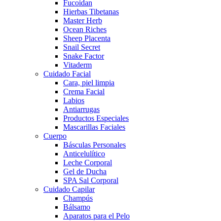
Fucoidan
Hierbas Tibetanas
Master Herb
Ocean Riches
Sheep Placenta
Snail Secret
Snake Factor
Vitaderm
Cuidado Facial
Cara, piel limpia
Crema Facial
Labios
Antiarrugas
Productos Especiales
Mascarillas Faciales
Cuerpo
Básculas Personales
Anticelulítico
Leche Corporal
Gel de Ducha
SPA Sal Corporal
Cuidado Capilar
Champús
Bálsamo
Aparatos para el Pelo