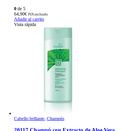
0
de 5
64,90
€
IVA incluido
Añadir al carrito
Vista rápida
Cabello brillante
,
Champús
20117 Champú con Extracto de Aloe Vera ,