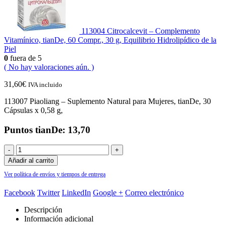
113004 Citrocalcevit – Complemento
Vitamínico, tianDe, 60 Compr., 30 g, Equilibrio Hidrolipídico de la
Piel
0
fuera de 5
( No hay valoraciones aún. )
31,60
€
IVA incluido
113007 Piaoliang – Suplemento Natural para Mujeres, tianDe, 30
Cápsulas x 0,58 g,
Puntos tianDe: 13,70
-
+
Añadir al carrito
Ver política de envíos y tiempos de entrega
Facebook
Twitter
LinkedIn
Google +
Correo electrónico
Descripción
Información adicional