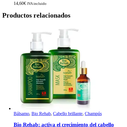
14,60
€
IVA incluido
Productos relacionados
Bálsamo
,
Bio Rehab
,
Cabello brillante
,
Champús
Bio Rehab: activa el crecimiento del cabello