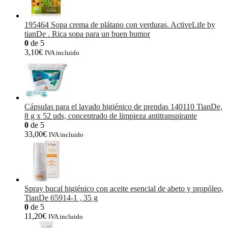
195464 Sopa crema de plátano con verduras. ActiveLife by
tianDe . Rica sopa para un buen humor
0
de 5
3,10
€
IVA incluido
Cápsulas para el lavado higiénico de prendas 140110 TianDe,
8 g х 52 uds, concentrado de limpieza antitranspirante
0
de 5
33,00
€
IVA incluido
Spray bucal higiénico con aceite esencial de abeto y propóleo,
TianDe 65914-1 , 35 g
0
de 5
11,20
€
IVA incluido