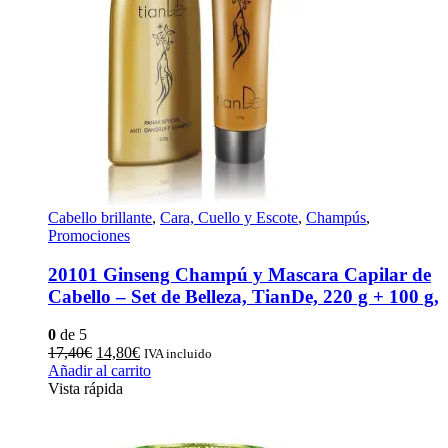
Cabello brillante
,
Cara, Cuello y Escote
,
Champús
,
Promociones
20101 Ginseng Champú y Mascara Capilar de
Cabello – Set de Belleza, TianDe, 220 g + 100 g,
0
de 5
El
El
17,40
€
14,80
€
IVA incluido
precio
precio
Añadir al carrito
original
actual
Vista rápida
era:
es:
17,40€.
14,80€.