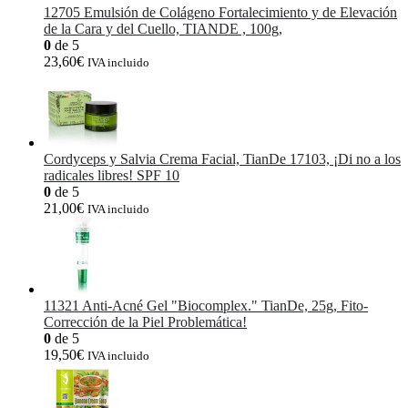
12705 Emulsión de Colágeno Fortalecimiento y de Elevación
de la Cara y del Cuello, TIANDE , 100g,
0
de 5
23,60
€
IVA incluido
Cordyceps y Salvia Crema Facial, TianDe 17103, ¡Di no a los
radicales libres! SPF 10
0
de 5
21,00
€
IVA incluido
11321 Anti-Acné Gel "Biocomplex." TianDe, 25g, Fito-
Corrección de la Piel Problemática!
0
de 5
19,50
€
IVA incluido