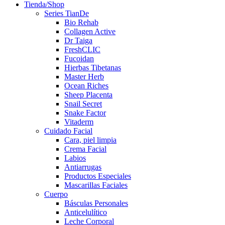
Tienda/Shop
Series TianDe
Bio Rehab
Collagen Active
Dr Taiga
FreshCLIC
Fucoidan
Hierbas Tibetanas
Master Herb
Ocean Riches
Sheep Placenta
Snail Secret
Snake Factor
Vitaderm
Cuidado Facial
Cara, piel limpia
Crema Facial
Labios
Antiarrugas
Productos Especiales
Mascarillas Faciales
Cuerpo
Básculas Personales
Anticelulítico
Leche Corporal