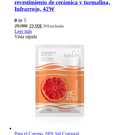
revestimiento de cerámica y turmalina,
Infrarrojo, 42W
0
de 5
El
El
29,90
€
19,90
€
IVA incluido
precio
precio
Leer más
original
actual
Vista rápida
era:
es:
29,90€.
19,90€.
Para el Cuerpo
,
SPA Sal Corporal