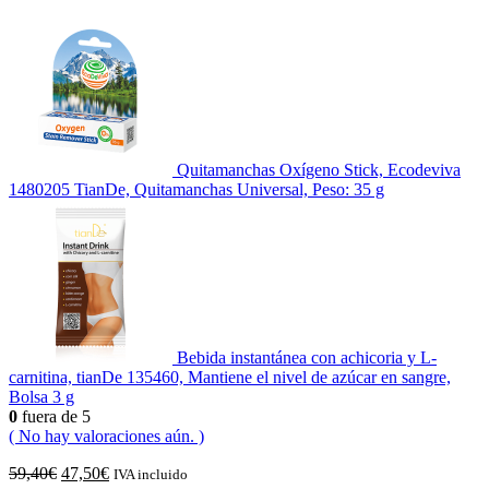
Quitamanchas Oxígeno Stick, Ecodeviva
1480205 TianDe, Quitamanchas Universal, Peso: 35 g
Bebida instantánea con achicoria y L-
carnitina, tianDe 135460, Mantiene el nivel de azúcar en sangre,
Bolsa 3 g
0
fuera de 5
( No hay valoraciones aún. )
El
El
59,40
€
47,50
€
IVA incluido