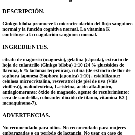
DESCRIPCIÓN.
Ginkgo biloba promueve la microcirculación del flujo sanguíneo
normal y la función cognitiva normal. La vitamina K
contribuye a la coagulación sanguínea normal.
INGREDIENTES.
citrato de magnesio (magnesio), gelatina (cápsula), extracto de
hoja de culantrillo (Ginkgo biloba) 1:10 (24 % glucósidos de
flavona, 6 % lactonas terpénicas), rutina (de extracto de flor de
sophora japonesa (Sophora japonica) 1:10) , estabilizante:
celulosa microcristalina, resveratrol (de piel de uva (Vitis
vinifera)), maltodextrina, L-cisteína, ácido alfa-lipoico,
antiaglomerante: óxido de magnesio, agente de recubrimiento:
cera de candelilla, colorante: dióxido de titanio, vitamina K2 (
menaquinona-7).
ADVERTENCIAS.
No recomendado para niños. No recomendado para mujeres
embarazadas o en período de lactancia. No usar en caso de