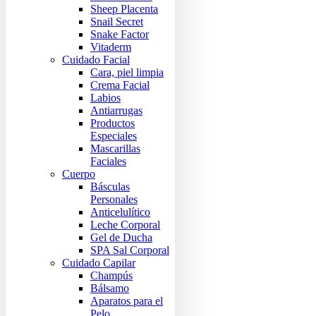
Sheep Placenta
Snail Secret
Snake Factor
Vitaderm
Cuidado Facial
Cara, piel limpia
Crema Facial
Labios
Antiarrugas
Productos
Especiales
Mascarillas
Faciales
Cuerpo
Básculas
Personales
Anticelulítico
Leche Corporal
Gel de Ducha
SPA Sal Corporal
Cuidado Capilar
Champús
Bálsamo
Aparatos para el
Pelo