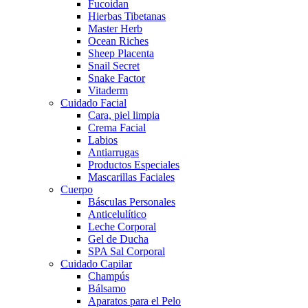
Fucoidan
Hierbas Tibetanas
Master Herb
Ocean Riches
Sheep Placenta
Snail Secret
Snake Factor
Vitaderm
Cuidado Facial
Cara, piel limpia
Crema Facial
Labios
Antiarrugas
Productos Especiales
Mascarillas Faciales
Cuerpo
Básculas Personales
Anticelulítico
Leche Corporal
Gel de Ducha
SPA Sal Corporal
Cuidado Capilar
Champús
Bálsamo
Aparatos para el Pelo