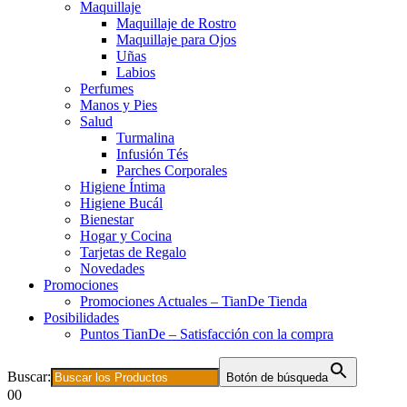
Maquillaje
Maquillaje de Rostro
Maquillaje para Ojos
Uñas
Labios
Perfumes
Manos y Pies
Salud
Turmalina
Infusión Tés
Parches Corporales
Higiene Íntima
Higiene Bucál
Bienestar
Hogar y Cocina
Tarjetas de Regalo
Novedades
Promociones
Promociones Actuales – TianDe Tienda
Posibilidades
Puntos TianDe – Satisfacción con la compra
Buscar:
Botón de búsqueda
0
0