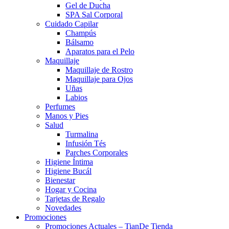
Gel de Ducha
SPA Sal Corporal
Cuidado Capilar
Champús
Bálsamo
Aparatos para el Pelo
Maquillaje
Maquillaje de Rostro
Maquillaje para Ojos
Uñas
Labios
Perfumes
Manos y Pies
Salud
Turmalina
Infusión Tés
Parches Corporales
Higiene Íntima
Higiene Bucál
Bienestar
Hogar y Cocina
Tarjetas de Regalo
Novedades
Promociones
Promociones Actuales – TianDe Tienda