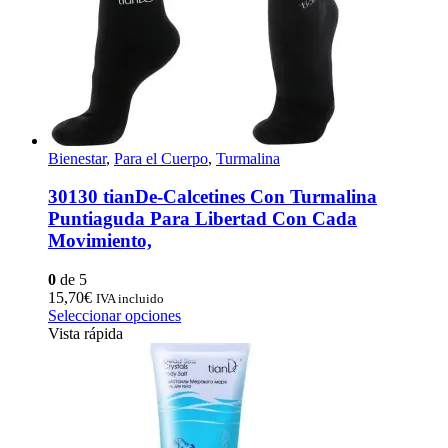
Bienestar
,
Para el Cuerpo
,
Turmalina
30130 tianDe-Calcetines Con Turmalina
Puntiaguda Para Libertad Con Cada
Movimiento,
0
de 5
15,70
€
IVA incluido
Este
Seleccionar opciones
producto
Vista rápida
tiene
múltiples
variantes.
Las
opciones
se