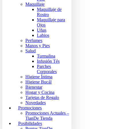
Maquillaje
Maquillaje de
Rostro
Maquillaje para
Ojos
Uñas
Labios
Perfumes
Manos y Pies
Salud
Turmalina
Infusión Tés
Parches
Corporales
Higiene Íntima
Higiene Bucál
Bienestar
Hogar y Cocina
Tarjetas de Regalo
Novedades
Promociones
Promociones Actuales –
TianDe Tienda
Posibilidades
Puntos TianDe –