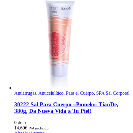
Antiarrugas
,
Anticelulítico
,
Para el Cuerpo
,
SPA Sal Corporal
30222 Sal Para Cuerpo «Pomelo» TianDe,
380g, Da Nueva Vida a Tu Piel!
0
de 5
14,60
€
IVA incluido