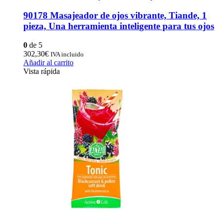
90178 Masajeador de ojos vibrante, Tiande, 1
pieza, Una herramienta inteligente para tus ojos
0
de 5
302,30
€
IVA incluido
Añadir al carrito
Vista rápida