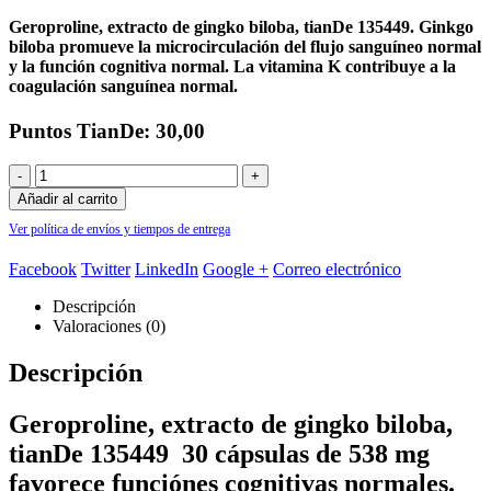
precio
precio
original
actual
Geroproline, extracto de gingko biloba, tianDe 135449. Ginkgo
era:
es:
biloba promueve la microcirculación del flujo sanguíneo normal
59,40€.
47,50€.
y la función cognitiva normal. La vitamina K contribuye a la
coagulación sanguínea normal.
Puntos TianDe: 30,00
-
+
Añadir al carrito
Ver política de envíos y tiempos de entrega
Facebook
Twitter
LinkedIn
Google +
Correo electrónico
Descripción
Valoraciones (0)
Descripción
Geroproline, extracto de gingko biloba,
tianDe 135449 30 cápsulas de 538 mg
favorece funciónes cognitivas normales.