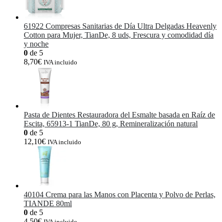
61922 Compresas Sanitarias de Día Ultra Delgadas Heavenly
Cotton para Mujer, TianDe, 8 uds, Frescura y comodidad día
y noche
0
de 5
8,70
€
IVA incluido
Pasta de Dientes Restauradora del Esmalte basada en Raíz de
Escita, 65913-1 TianDe, 80 g, Remineralización natural
0
de 5
12,10
€
IVA incluido
40104 Crema para las Manos con Placenta y Polvo de Perlas,
TIANDE 80ml
0
de 5
4,50
€
IVA incluido