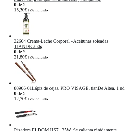
0
de 5
15,30
€
IVA incluido
32604 Crema-Leche Corporal «Aceitunas soleadas»
TIANDE 350g
0
de 5
21,80
€
IVA incluido
80906-01Lápiz de cejas, PRO VISAGE, tianDe Altea, 1 ud
0
de 5
12,70
€
IVA incluido
Rizadora ELDOM HS7 , 35W, Se calienta rápidamente,