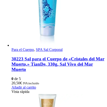
pueden
elegir
en
la
página
de
producto
Para el Cuerpo
,
SPA Sal Corporal
30223 Sal para el Cuerpo de «Cristales del Mar
Muerto,» TianDe, 330g, Sal Vivo del Mar
Muerto
0
de 5
20,50
€
IVA incluido
Añadir al carrito
Vista rápida