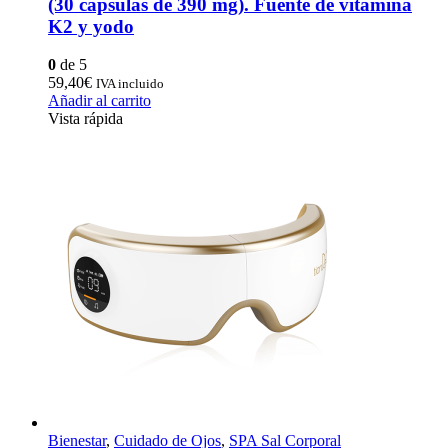
(30 cápsulas de 390 mg). Fuente de vitamina
K2 y yodo
0
de 5
59,40
€
IVA incluido
Añadir al carrito
Vista rápida
Bienestar
,
Cuidado de Ojos
,
SPA Sal Corporal