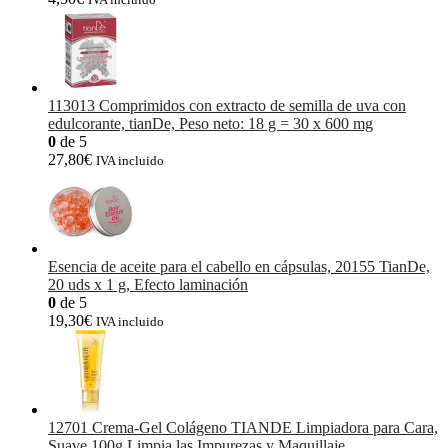
113013 Comprimidos con extracto de semilla de uva con
edulcorante, tianDe, Peso neto: 18 g = 30 x 600 mg
0
de 5
27,80
€
IVA incluido
Esencia de aceite para el cabello en cápsulas, 20155 TianDe,
20 uds x 1 g, Efecto laminación
0
de 5
19,30
€
IVA incluido
12701 Crema-Gel Colágeno TIANDE Limpiadora para Cara,
Suave 100g Limpia las Impurezas y Maquillaje