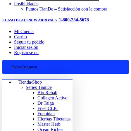
Posibilidades
Puntos TianDe – Satisfacción con la compra
1-800-234-5678
FLASH DEALS
NEW ARRIVALS
Mi Cuenta
Carrito
Seguir tu pedido
Iniciar sesión
Regístrese en
Todas Categorias
Tienda/Shop
Series TianDe
Bio Rehab
Collagen Active
Dr Taiga
FreshCLIC
Fucoidan
Hierbas Tibetanas
Master Herb
Ocean Riches