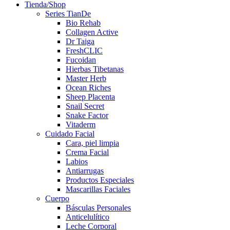
Tienda/Shop
Series TianDe
Bio Rehab
Collagen Active
Dr Taiga
FreshCLIC
Fucoidan
Hierbas Tibetanas
Master Herb
Ocean Riches
Sheep Placenta
Snail Secret
Snake Factor
Vitaderm
Cuidado Facial
Cara, piel limpia
Crema Facial
Labios
Antiarrugas
Productos Especiales
Mascarillas Faciales
Cuerpo
Básculas Personales
Anticelulítico
Leche Corporal