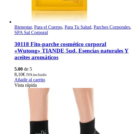
Bienestar
,
Para el Cuerpo
,
Para Tu Salud
,
Parches Corporales
,
SPA Sal Corporal
30118 Fito-parche cosmético corporal
«Wutong» TIANDE 5ud, Esencias naturales Y
aceites aromáticos
5.00
de 5
8,10
€
IVA incluido
Añadir al carrito
Vista rápida