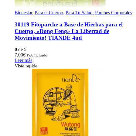
Bienestar
,
Para el Cuerpo
,
Para Tu Salud
,
Parches Corporales
30119 Fitoparche a Base de Hierbas para el
Cuerpo, «Dong Feng» La Libertad de
Movimiento! TIANDE 4ud
0
de 5
7,00
€
IVA incluido
Leer más
Vista rápida