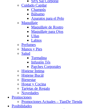
SPA Sal Corporal
Cuidado Capilar
Champús
Bálsamo
Aparatos para el Pelo
Maquillaje
Maquillaje de Rostro
Maquillaje para Ojos
Uñas
Labios
Perfumes
Manos y Pies
Salud
Turmalina
Infusión Tés
Parches Corporales
Higiene Íntima
Higiene Bucál
Bienestar
Hogar y Cocina
Tarjetas de Regalo
Novedades
Promociones
Promociones Actuales – TianDe Tienda
Posibilidades