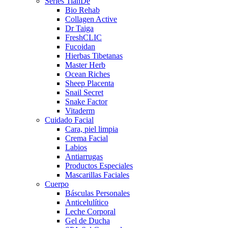
Series TianDe
Bio Rehab
Collagen Active
Dr Taiga
FreshCLIC
Fucoidan
Hierbas Tibetanas
Master Herb
Ocean Riches
Sheep Placenta
Snail Secret
Snake Factor
Vitaderm
Cuidado Facial
Cara, piel limpia
Crema Facial
Labios
Antiarrugas
Productos Especiales
Mascarillas Faciales
Cuerpo
Básculas Personales
Anticelulítico
Leche Corporal
Gel de Ducha