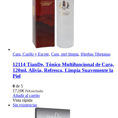
Cara, Cuello y Escote
,
Cara, piel limpia
,
Hierbas Tibetanas
12114 TianDe, Tónico Multifuncional de Cara,
120ml, Alivia, Refresca, Limpia Suavemente la
Piel
0
de 5
17,10
€
IVA incluido
Añadir al carrito
Vista rápida
Sin existencias