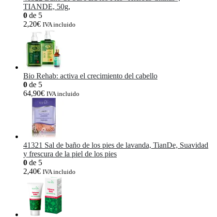
TIANDE, 50g,
0
de 5
2,20
€
IVA incluido
Bio Rehab: activa el crecimiento del cabello
0
de 5
64,90
€
IVA incluido
41321 Sal de baño de los pies de lavanda, TianDe, Suavidad
y frescura de la piel de los pies
0
de 5
2,40
€
IVA incluido