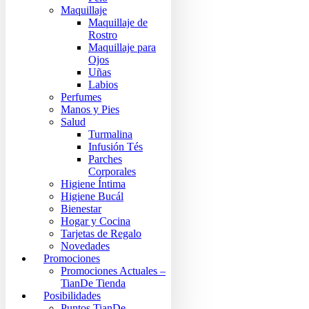
Maquillaje
Maquillaje de
Rostro
Maquillaje para
Ojos
Uñas
Labios
Perfumes
Manos y Pies
Salud
Turmalina
Infusión Tés
Parches
Corporales
Higiene Íntima
Higiene Bucál
Bienestar
Hogar y Cocina
Tarjetas de Regalo
Novedades
Promociones
Promociones Actuales –
TianDe Tienda
Posibilidades
Puntos TianDe –