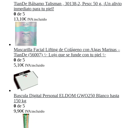
TianDe Bálsamo Talisman , 30138-2, Peso: 50 g, ¡Un alivio
inmediato para tu piel!
0
de 5
13,10
€
IVA incluido
Mascarilla Facial Lifting de Colágeno con Algas Marinas –
TianDe (56007) ✨ Lujo que se funde con tu piel ✨
0
de 5
5,10
€
IVA incluido
Bascula Digital Personal ELDOM GWO250 Blanco hasta
150 kg
0
de 5
9,90
€
IVA incluido