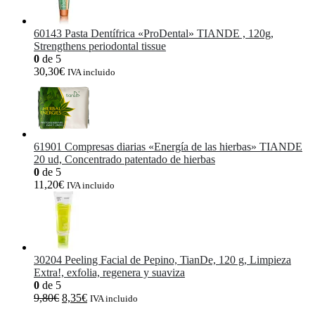
60143 Pasta Dentífrica «ProDental» TIANDE , 120g,
Strengthens periodontal tissue
0
de 5
30,30
€
IVA incluido
61901 Compresas diarias «Energía de las hierbas» TIANDE
20 ud, Concentrado patentado de hierbas
0
de 5
11,20
€
IVA incluido
30204 Peeling Facial de Pepino, TianDe, 120 g, Limpieza
Extra!, exfolia, regenera y suaviza
0
de 5
El
El
9,80
€
8,35
€
IVA incluido
precio
precio