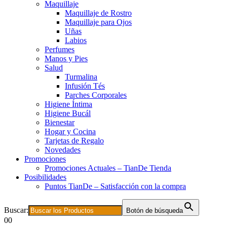
Maquillaje
Maquillaje de Rostro
Maquillaje para Ojos
Uñas
Labios
Perfumes
Manos y Pies
Salud
Turmalina
Infusión Tés
Parches Corporales
Higiene Íntima
Higiene Bucál
Bienestar
Hogar y Cocina
Tarjetas de Regalo
Novedades
Promociones
Promociones Actuales – TianDe Tienda
Posibilidades
Puntos TianDe – Satisfacción con la compra
Buscar:
Botón de búsqueda
0
0