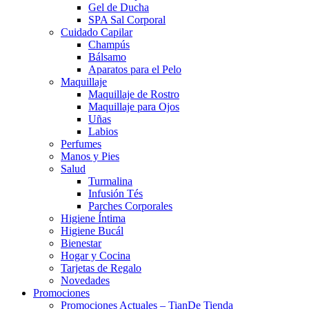
Gel de Ducha
SPA Sal Corporal
Cuidado Capilar
Champús
Bálsamo
Aparatos para el Pelo
Maquillaje
Maquillaje de Rostro
Maquillaje para Ojos
Uñas
Labios
Perfumes
Manos y Pies
Salud
Turmalina
Infusión Tés
Parches Corporales
Higiene Íntima
Higiene Bucál
Bienestar
Hogar y Cocina
Tarjetas de Regalo
Novedades
Promociones
Promociones Actuales – TianDe Tienda