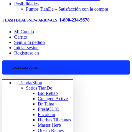
Posibilidades
Puntos TianDe – Satisfacción con la compra
1-800-234-5678
FLASH DEALS
NEW ARRIVALS
Mi Cuenta
Carrito
Seguir tu pedido
Iniciar sesión
Regístrese en
Todas Categorias
Tienda/Shop
Series TianDe
Bio Rehab
Collagen Active
Dr Taiga
FreshCLIC
Fucoidan
Hierbas Tibetanas
Master Herb
Ocean Riches