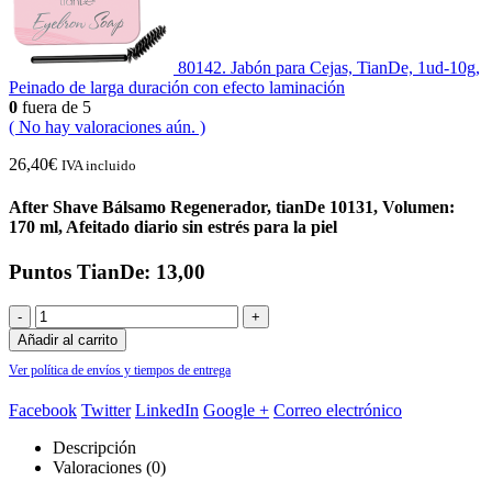
80142. Jabón para Cejas, TianDe, 1ud-10g,
Peinado de larga duración con efecto laminación
0
fuera de 5
( No hay valoraciones aún. )
26,40
€
IVA incluido
After Shave Bálsamo Regenerador, tianDe 10131, Volumen:
170 ml, Afeitado diario sin estrés para la piel
Puntos TianDe: 13,00
-
+
Añadir al carrito
Ver política de envíos y tiempos de entrega
Facebook
Twitter
LinkedIn
Google +
Correo electrónico
Descripción
Valoraciones (0)