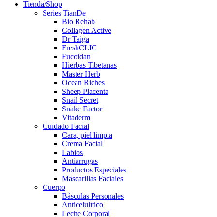
Tienda/Shop
Series TianDe
Bio Rehab
Collagen Active
Dr Taiga
FreshCLIC
Fucoidan
Hierbas Tibetanas
Master Herb
Ocean Riches
Sheep Placenta
Snail Secret
Snake Factor
Vitaderm
Cuidado Facial
Cara, piel limpia
Crema Facial
Labios
Antiarrugas
Productos Especiales
Mascarillas Faciales
Cuerpo
Básculas Personales
Anticelulítico
Leche Corporal