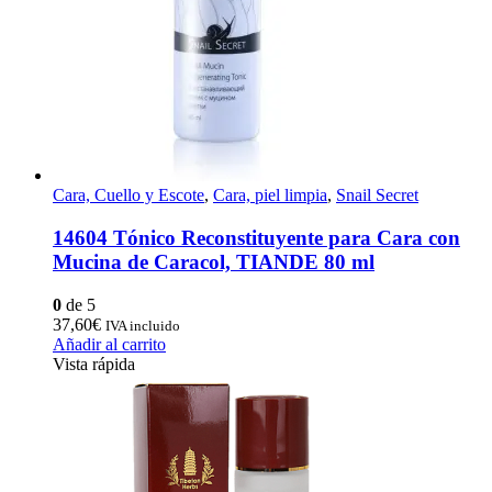
Cara, Cuello y Escote
,
Cara, piel limpia
,
Snail Secret
14604 Tónico Reconstituyente para Cara con
Mucina de Caracol, TIANDE 80 ml
0
de 5
37,60
€
IVA incluido
Añadir al carrito
Vista rápida