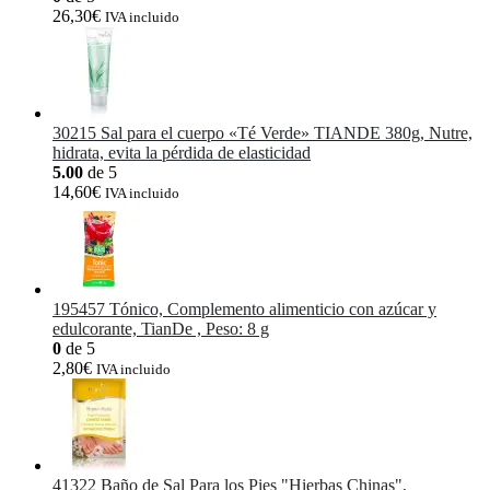
26,30
€
IVA incluido
30215 Sal para el cuerpo «Té Verde» TIANDE 380g, Nutre,
hidrata, evita la pérdida de elasticidad
5.00
de 5
14,60
€
IVA incluido
195457 Tónico, Complemento alimenticio con azúcar y
edulcorante, TianDe , Peso: 8 g
0
de 5
2,80
€
IVA incluido
41322 Baño de Sal Para los Pies "Hierbas Chinas",