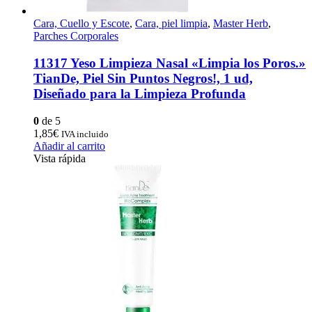
Cara, Cuello y Escote
,
Cara, piel limpia
,
Master Herb
,
Parches Corporales
11317 Yeso Limpieza Nasal «Limpia los Poros.»
TianDe, Piel Sin Puntos Negros!, 1 ud,
Diseñado para la Limpieza Profunda
0
de 5
1,85
€
IVA incluido
Añadir al carrito
Vista rápida