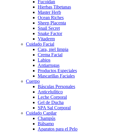
Fucoidan
Hierbas Tibetanas
Master Herb
Ocean Riches
Sheep Placenta
Snail Secret
Snake Factor
Vitaderm
Cuidado Facial
Cara, piel limpia
Crema Facial
Labios
Antiarrugas
Productos Especiales
Mascarillas Faciales
Cuerpo
Básculas Personales
Anticelulítico
Leche Corporal
Gel de Ducha
SPA Sal Corporal
Cuidado Capilar
Champús
Bálsamo
Aparatos para el Pelo