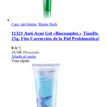
Cara, piel limpia
,
Master Herb
11321 Anti-Acné Gel «Biocomplex.» TianDe,
25g, Fito-Corrección de la Piel Problemática!
0
de 5
19,50
€
IVA incluido
Añadir al carrito
Vista rápida