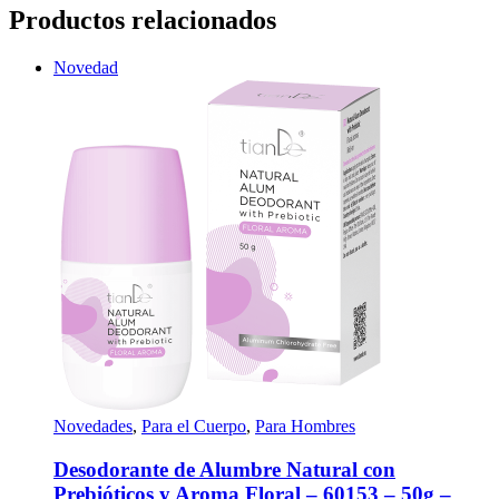
original
actual
Productos relacionados
era:
es:
9,80€.
8,35€.
Novedad
Novedades
,
Para el Cuerpo
,
Para Hombres
Desodorante de Alumbre Natural con
Prebióticos y Aroma Floral – 60153 – 50g –