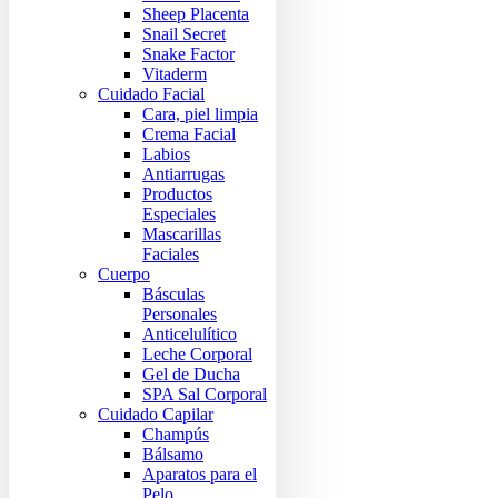
Sheep Placenta
Snail Secret
Snake Factor
Vitaderm
Cuidado Facial
Cara, piel limpia
Crema Facial
Labios
Antiarrugas
Productos
Especiales
Mascarillas
Faciales
Cuerpo
Básculas
Personales
Anticelulítico
Leche Corporal
Gel de Ducha
SPA Sal Corporal
Cuidado Capilar
Champús
Bálsamo
Aparatos para el
Pelo