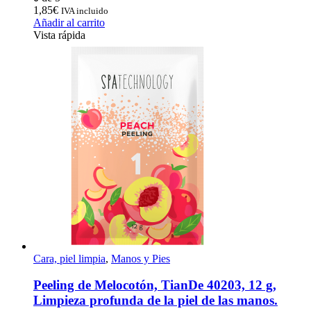
1,85
€
IVA incluido
Añadir al carrito
Vista rápida
Cara, piel limpia
,
Manos y Pies
Peeling de Melocotón, TianDe 40203, 12 g,
Limpieza profunda de la piel de las manos.