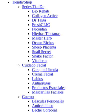
Tienda/Shop
Series TianDe
Bio Rehab
Collagen Active
Dr Taiga
FreshCLIC
Fucoidan
Hierbas Tibetanas
Master Herb
Ocean Riches
Sheep Placenta
Snail Secret
Snake Factor
Vitaderm
Cuidado Facial
Cara, piel limpia
Crema Facial
Labios
Antiarrugas
Productos Especiales
Mascarillas Faciales
Cuerpo
Básculas Personales
Anticelulítico
Leche Corporal