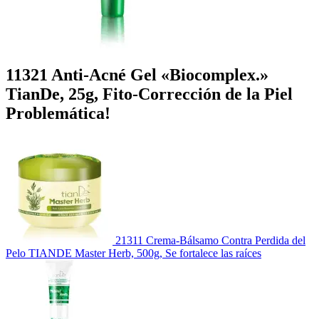
11321 Anti-Acné Gel «Biocomplex.»
TianDe, 25g, Fito-Corrección de la Piel
Problemática!
21311 Crema-Bálsamo Contra Perdida del
Pelo TIANDE Master Herb, 500g, Se fortalece las raíces