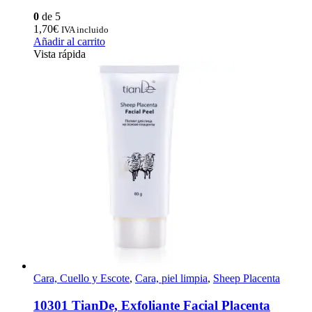
0
de 5
1,70
€
IVA incluido
Añadir al carrito
Vista rápida
Cara, Cuello y Escote
,
Cara, piel limpia
,
Sheep Placenta
10301 TianDe, Exfoliante Facial Placenta