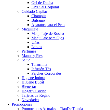
Gel de Ducha
SPA Sal Corporal
Cuidado Capilar
Champús
Bálsamo
Aparatos para el Pelo
Maquillaje
Maquillaje de Rostro
Maquillaje para Ojos
Uñas
Labios
Perfumes
Manos y Pies
Salud
Turmalina
Infusión Tés
Parches Corporales
Higiene Íntima
Higiene Bucál
Bienestar
Hogar y Cocina
Tarjetas de Regalo
Novedades
Promociones
Promociones Actuales – TianDe Tienda