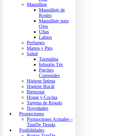
Maquillaje
Maquillaje de
Rostro
Maquillaje para
Ojos
Uñas
Labios
Perfumes
Manos y Pies
Salud
Turmalina
Infusión Tés
Parches
Corporales
Higiene Íntima
Higiene Bucál
Bienestar
Hogar y Cocina
Tarjetas de Regalo
Novedades
Promociones
Promociones Actuales –
TianDe Tienda
Posibilidades
Puntos TianDe –