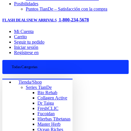
Posibilidades
Puntos TianDe – Satisfacción con la compra
1-800-234-5678
FLASH DEALS
NEW ARRIVALS
Mi Cuenta
Carrito
Seguir tu pedido
Iniciar sesión
Regístrese en
Todas Categorias
Tienda/Shop
Series TianDe
Bio Rehab
Collagen Active
Dr Taiga
FreshCLIC
Fucoidan
Hierbas Tibetanas
Master Herb
Ocean Riches