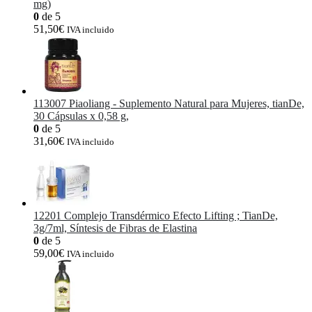
mg)
0
de 5
51,50
€
IVA incluido
113007 Piaoliang - Suplemento Natural para Mujeres, tianDe,
30 Cápsulas x 0,58 g,
0
de 5
31,60
€
IVA incluido
12201 Complejo Transdérmico Efecto Lifting ; TianDe,
3g/7ml, Síntesis de Fibras de Elastina
0
de 5
59,00
€
IVA incluido