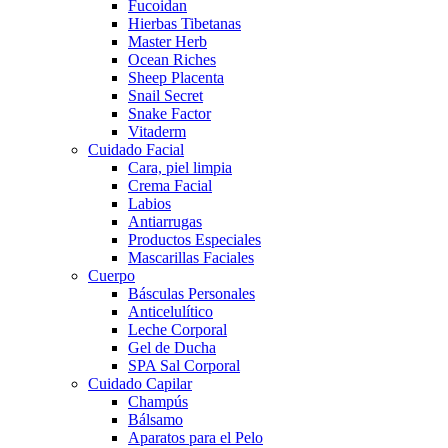
Fucoidan
Hierbas Tibetanas
Master Herb
Ocean Riches
Sheep Placenta
Snail Secret
Snake Factor
Vitaderm
Cuidado Facial
Cara, piel limpia
Crema Facial
Labios
Antiarrugas
Productos Especiales
Mascarillas Faciales
Cuerpo
Básculas Personales
Anticelulítico
Leche Corporal
Gel de Ducha
SPA Sal Corporal
Cuidado Capilar
Champús
Bálsamo
Aparatos para el Pelo