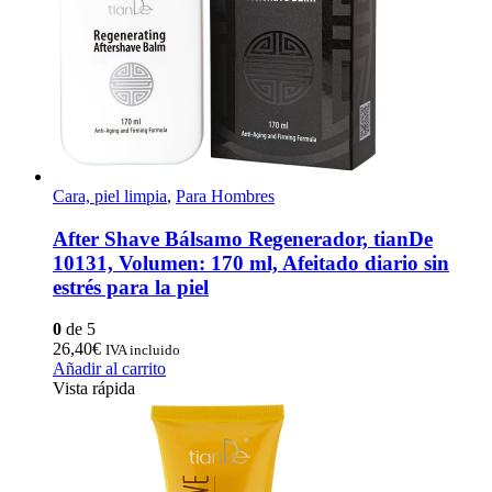
Cara, piel limpia
,
Para Hombres
After Shave Bálsamo Regenerador, tianDe
10131, Volumen: 170 ml, Afeitado diario sin
estrés para la piel
0
de 5
26,40
€
IVA incluido
Añadir al carrito
Vista rápida