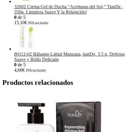
32602 Crema Gel de Ducha "Aceitunas del Sol," TianDe ,
350g, Limpieza Suave Y la Relajación!
0
de 5
15,10
€
IVA incluido
80112-02 Bálsamo Labial Manzana, tianDe, 3.5 g, Defensa
Suave y Brillo Delicado
0
de 5
4,60
€
IVA incluido
Productos relacionados