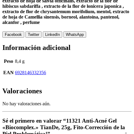
extracto de hoja de salvia officinalis, extracto de la flor de
hibiscus sabdariffa , extracto de la flor de lonicera japonica ,
extracto de flor de chrysantemum morifolium, mentol, extracto
de hoja de Camellia sinensis, borneol, alantoína, pantenol,
alcanfor , perfume
Facebook
Twitter
LinkedIn
WhatsApp
Información adicional
Peso
8,4 g
EAN
6928146332356
Valoraciones
No hay valoraciones aún.
Sé el primero en valorar “11321 Anti-Acné Gel
«Biocomplex.» TianDe, 25g, Fito-Corrección de la
Piel Problemática!”