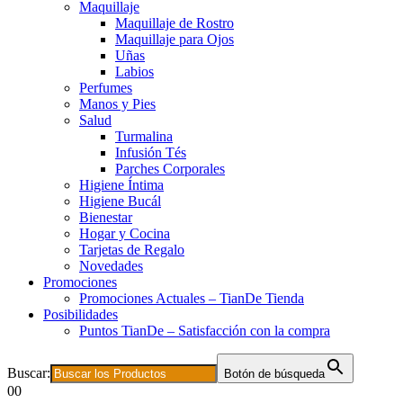
Maquillaje
Maquillaje de Rostro
Maquillaje para Ojos
Uñas
Labios
Perfumes
Manos y Pies
Salud
Turmalina
Infusión Tés
Parches Corporales
Higiene Íntima
Higiene Bucál
Bienestar
Hogar y Cocina
Tarjetas de Regalo
Novedades
Promociones
Promociones Actuales – TianDe Tienda
Posibilidades
Puntos TianDe – Satisfacción con la compra
Buscar:
Botón de búsqueda
0
0