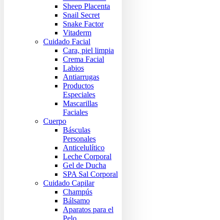
Sheep Placenta
Snail Secret
Snake Factor
Vitaderm
Cuidado Facial
Cara, piel limpia
Crema Facial
Labios
Antiarrugas
Productos
Especiales
Mascarillas
Faciales
Cuerpo
Básculas
Personales
Anticelulítico
Leche Corporal
Gel de Ducha
SPA Sal Corporal
Cuidado Capilar
Champús
Bálsamo
Aparatos para el
Pelo