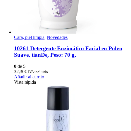
Cara, piel limpia
,
Novedades
10261 Detergente Enzimático Facial en Polvo
Suave, tianDe, Peso: 70 g,
0
de 5
32,30
€
IVA incluido
Añadir al carrito
Vista rápida