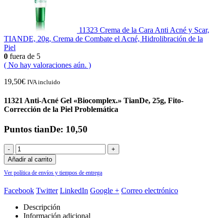
11323 Crema de la Cara Anti Acné y Scar,
TIANDE, 20g, Crema de Combate el Acné, Hidrolibración de la
Piel
0
fuera de 5
( No hay valoraciones aún. )
19,50
€
IVA incluido
11321 Anti-Acné Gel «Biocomplex.» TianDe, 25g, Fito-
Corrección de la Piel Problemática
Puntos tianDe: 10,50
-
+
Añadir al carrito
Ver política de envíos y tiempos de entrega
Facebook
Twitter
LinkedIn
Google +
Correo electrónico
Descripción
Información adicional