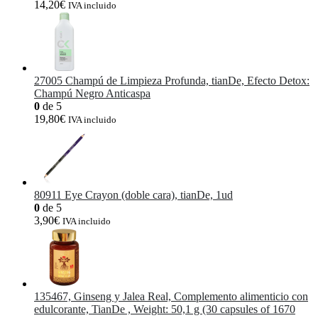
14,20
€
IVA incluido
27005 Champú de Limpieza Profunda, tianDe, Efecto Detox:
Champú Negro Anticaspa
0
de 5
19,80
€
IVA incluido
80911 Eye Crayon (doble cara), tianDe, 1ud
0
de 5
3,90
€
IVA incluido
135467, Ginseng y Jalea Real, Complemento alimenticio con
edulcorante, TianDe , Weight: 50,1 g (30 capsules of 1670