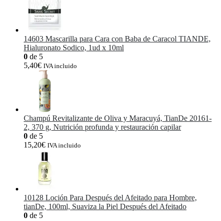
14603 Mascarilla para Cara con Baba de Caracol TIANDE,
Hialuronato Sodico, 1ud x 10ml
0
de 5
5,40
€
IVA incluido
Champú Revitalizante de Oliva y Maracuyá, TianDe 20161-
2, 370 g, Nutrición profunda y restauración capilar
0
de 5
15,20
€
IVA incluido
10128 Loción Para Después del Afeitado para Hombre,
tianDe, 100ml, Suaviza la Piel Después del Afeitado
0
de 5