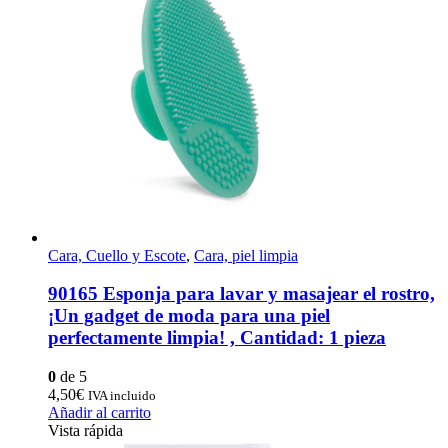
Cara, Cuello y Escote
,
Cara, piel limpia
90165 Esponja para lavar y masajear el rostro,
¡Un gadget de moda para una piel
perfectamente limpia! , Cantidad: 1 pieza
0
de 5
4,50
€
IVA incluido
Añadir al carrito
Vista rápida