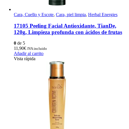
Cara, Cuello y Escote
,
Cara, piel limpia
,
Herbal Energies
17105 Peeling Facial Antioxidante, TianDe,
120g, Limpieza profunda con ácidos de frutas
0
de 5
11,90
€
IVA incluido
Añadir al carrito
Vista rápida