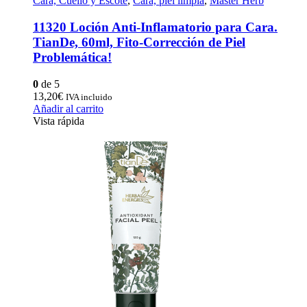
Cara, Cuello y Escote
,
Cara, piel limpia
,
Master Herb
11320 Loción Anti-Inflamatorio para Cara.
TianDe, 60ml, Fito-Corrección de Piel
Problemática!
0
de 5
13,20
€
IVA incluido
Añadir al carrito
Vista rápida