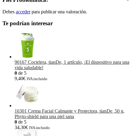
Debes
acceder
para publicar una valoración.
Te podrían interesar
90167 Coctelera, tianDe, 1 artículo, ¡El dispositivo para una
vida saludable!
0
de 5
9,40
€
IVA incluido
16301 Crema Facial Calmante y Protectora, tianDe ,50 g,
Phyto-shield para una piel sana
0
de 5
34,30
€
IVA incluido