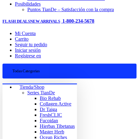
Posibilidades
Puntos TianDe – Satisfacción con la compra
1-800-234-5678
FLASH DEALS
NEW ARRIVALS
Mi Cuenta
Carrito
Seguir tu pedido
Iniciar sesión
Regístrese en
Todas Categorias
Tienda/Shop
Series TianDe
Bio Rehab
Collagen Active
Dr Taiga
FreshCLIC
Fucoidan
Hierbas Tibetanas
Master Herb
Ocean Riches