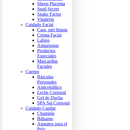
Sheep Placenta
Snail Secret
Snake Factor
Vitaderm
Cuidado Facial
Cara, piel limpia
Crema Facial
Labios
Antiarrugas
Productos
Especiales
Mascarillas
Faciales
Cuerpo
Básculas
Personales
Anticelulítico
Leche Corporal
Gel de Ducha
SPA Sal Corporal
Cuidado Capilar
Champús
Bálsamo
Aparatos para el
Pelo