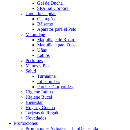
Gel de Ducha
SPA Sal Corporal
Cuidado Capilar
Champús
Bálsamo
Aparatos para el Pelo
Maquillaje
Maquillaje de Rostro
Maquillaje para Ojos
Uñas
Labios
Perfumes
Manos y Pies
Salud
Turmalina
Infusión Tés
Parches Corporales
Higiene Íntima
Higiene Bucál
Bienestar
Hogar y Cocina
Tarjetas de Regalo
Novedades
Promociones
Promociones Actuales – TianDe Tienda