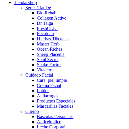
Tienda/Shop
Series TianDe
Bio Rehab
Collagen Active
Dr Taiga
FreshCLIC
Fucoidan
Hierbas Tibetanas
Master Herb
Ocean Riches
Sheep Placenta
Snail Secret
Snake Factor
Vitaderm
Cuidado Facial
Cara, piel limpia
Crema Facial
Labios
Antiarrugas
Productos Especiales
Mascarillas Faciales
Cuerpo
Básculas Personales
Anticelulítico
Leche Corporal