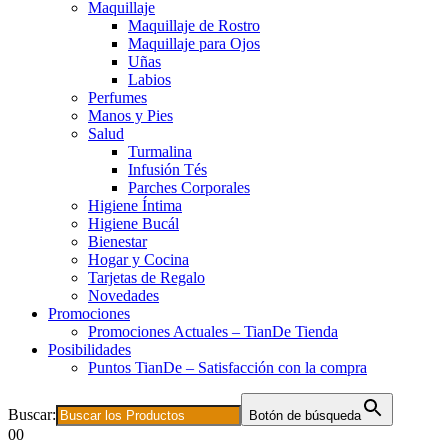
Maquillaje
Maquillaje de Rostro
Maquillaje para Ojos
Uñas
Labios
Perfumes
Manos y Pies
Salud
Turmalina
Infusión Tés
Parches Corporales
Higiene Íntima
Higiene Bucál
Bienestar
Hogar y Cocina
Tarjetas de Regalo
Novedades
Promociones
Promociones Actuales – TianDe Tienda
Posibilidades
Puntos TianDe – Satisfacción con la compra
Buscar:
Botón de búsqueda
0
0