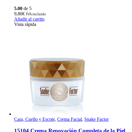
5.00
de 5
9,80
€
IVA incluido
Añadir al carrito
Vista rápida
Cara, Cuello y Escote
,
Crema Facial
,
Snake Factor
15104 Crema Renovación Completa de la Piel