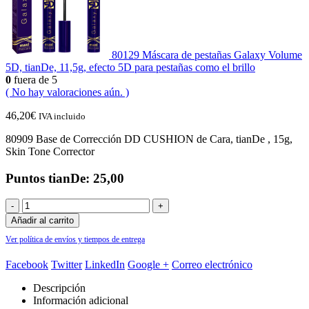
80129 Máscara de pestañas Galaxy Volume
5D, tianDe, 11,5g, efecto 5D para pestañas como el brillo
0
fuera de 5
( No hay valoraciones aún. )
46,20
€
IVA incluido
80909 Base de Corrección DD CUSHION de Cara, tianDe , 15g,
Skin Tone Corrector
Puntos tianDe: 25,00
-
+
Añadir al carrito
Ver política de envíos y tiempos de entrega
Facebook
Twitter
LinkedIn
Google +
Correo electrónico
Descripción
Información adicional