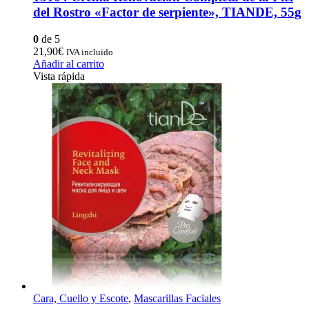
del Rostro «Factor de serpiente», TIANDE, 55g
0
de 5
21,90
€
IVA incluido
Añadir al carrito
Vista rápida
Cara, Cuello y Escote
,
Mascarillas Faciales