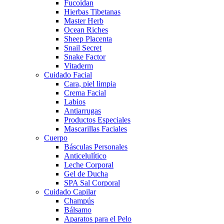
Fucoidan
Hierbas Tibetanas
Master Herb
Ocean Riches
Sheep Placenta
Snail Secret
Snake Factor
Vitaderm
Cuidado Facial
Cara, piel limpia
Crema Facial
Labios
Antiarrugas
Productos Especiales
Mascarillas Faciales
Cuerpo
Básculas Personales
Anticelulítico
Leche Corporal
Gel de Ducha
SPA Sal Corporal
Cuidado Capilar
Champús
Bálsamo
Aparatos para el Pelo