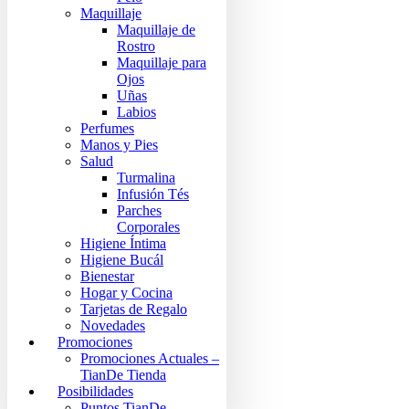
Maquillaje
Maquillaje de
Rostro
Maquillaje para
Ojos
Uñas
Labios
Perfumes
Manos y Pies
Salud
Turmalina
Infusión Tés
Parches
Corporales
Higiene Íntima
Higiene Bucál
Bienestar
Hogar y Cocina
Tarjetas de Regalo
Novedades
Promociones
Promociones Actuales –
TianDe Tienda
Posibilidades
Puntos TianDe –