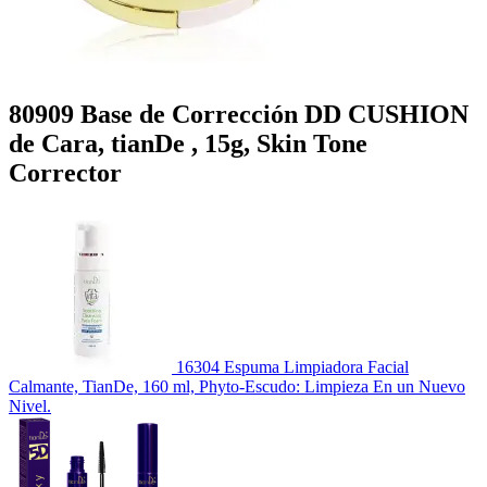
80909 Base de Corrección DD CUSHION
de Cara, tianDe , 15g, Skin Tone
Corrector
16304 Espuma Limpiadora Facial
Calmante, TianDe, 160 ml, Phyto-Escudo: Limpieza En un Nuevo
Nivel.