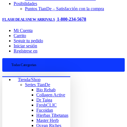
Posibilidades
Puntos TianDe – Satisfacción con la compra
1-800-234-5678
FLASH DEALS
NEW ARRIVALS
Mi Cuenta
Carrito
Seguir tu pedido
Iniciar sesión
Regístrese en
Todas Categorias
Tienda/Shop
Series TianDe
Bio Rehab
Collagen Active
Dr Taiga
FreshCLIC
Fucoidan
Hierbas Tibetanas
Master Herb
Ocean Riches