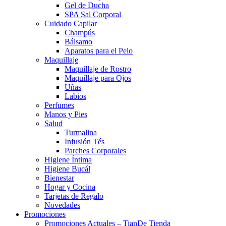
Gel de Ducha
SPA Sal Corporal
Cuidado Capilar
Champús
Bálsamo
Aparatos para el Pelo
Maquillaje
Maquillaje de Rostro
Maquillaje para Ojos
Uñas
Labios
Perfumes
Manos y Pies
Salud
Turmalina
Infusión Tés
Parches Corporales
Higiene Íntima
Higiene Bucál
Bienestar
Hogar y Cocina
Tarjetas de Regalo
Novedades
Promociones
Promociones Actuales – TianDe Tienda