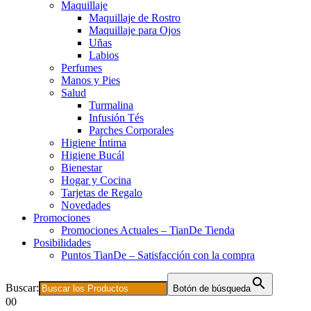
Maquillaje
Maquillaje de Rostro
Maquillaje para Ojos
Uñas
Labios
Perfumes
Manos y Pies
Salud
Turmalina
Infusión Tés
Parches Corporales
Higiene Íntima
Higiene Bucál
Bienestar
Hogar y Cocina
Tarjetas de Regalo
Novedades
Promociones
Promociones Actuales – TianDe Tienda
Posibilidades
Puntos TianDe – Satisfacción con la compra
Buscar:
Botón de búsqueda
0
0