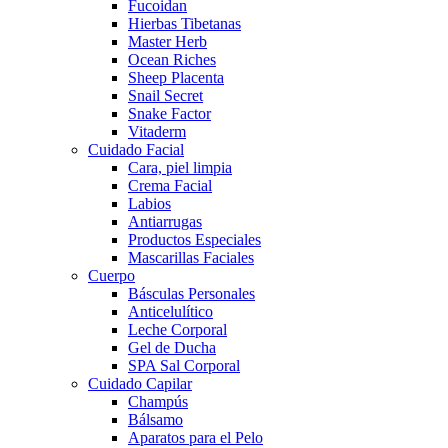
Fucoidan
Hierbas Tibetanas
Master Herb
Ocean Riches
Sheep Placenta
Snail Secret
Snake Factor
Vitaderm
Cuidado Facial
Cara, piel limpia
Crema Facial
Labios
Antiarrugas
Productos Especiales
Mascarillas Faciales
Cuerpo
Básculas Personales
Anticelulítico
Leche Corporal
Gel de Ducha
SPA Sal Corporal
Cuidado Capilar
Champús
Bálsamo
Aparatos para el Pelo