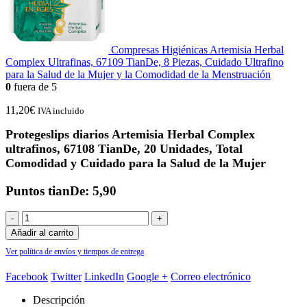
Compresas Higiénicas Artemisia Herbal
Complex Ultrafinas, 67109 TianDe, 8 Piezas, Cuidado Ultrafino
para la Salud de la Mujer y la Comodidad de la Menstruación
0
fuera de 5
11,20
€
IVA incluido
Protegeslips diarios Artemisia Herbal Complex
ultrafinos, 67108 TianDe, 20 Unidades, Total
Comodidad y Cuidado para la Salud de la Mujer
Puntos tianDe: 5,90
-
+
Añadir al carrito
Ver política de envíos y tiempos de entrega
Facebook
Twitter
LinkedIn
Google +
Correo electrónico
Descripción