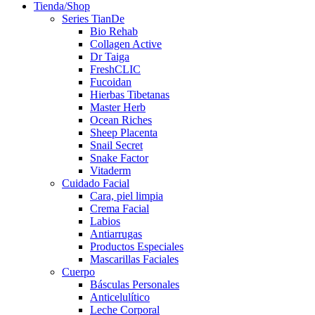
Tienda/Shop
Series TianDe
Bio Rehab
Collagen Active
Dr Taiga
FreshCLIC
Fucoidan
Hierbas Tibetanas
Master Herb
Ocean Riches
Sheep Placenta
Snail Secret
Snake Factor
Vitaderm
Cuidado Facial
Cara, piel limpia
Crema Facial
Labios
Antiarrugas
Productos Especiales
Mascarillas Faciales
Cuerpo
Básculas Personales
Anticelulítico
Leche Corporal