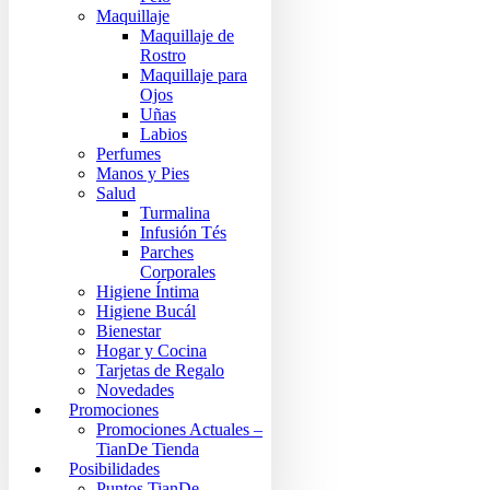
Maquillaje
Maquillaje de
Rostro
Maquillaje para
Ojos
Uñas
Labios
Perfumes
Manos y Pies
Salud
Turmalina
Infusión Tés
Parches
Corporales
Higiene Íntima
Higiene Bucál
Bienestar
Hogar y Cocina
Tarjetas de Regalo
Novedades
Promociones
Promociones Actuales –
TianDe Tienda
Posibilidades
Puntos TianDe –