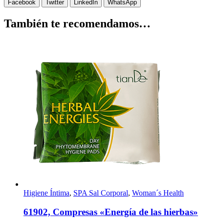
Facebook
Twitter
LinkedIn
WhatsApp
También te recomendamos…
Higiene Íntima
,
SPA Sal Corporal
,
Woman´s Health
61902, Compresas «Energía de las hierbas»