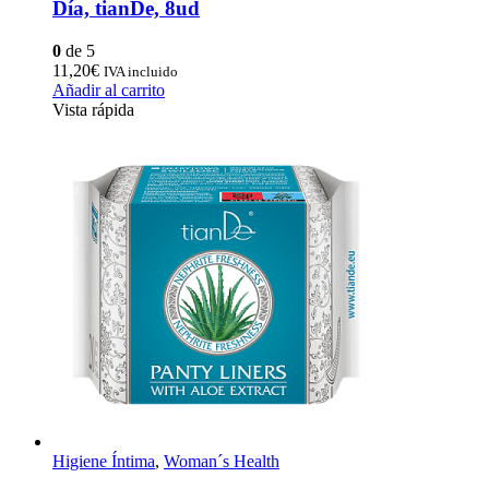
Día, tianDe, 8ud
0
de 5
11,20
€
IVA incluido
Añadir al carrito
Vista rápida
Higiene Íntima
,
Woman´s Health