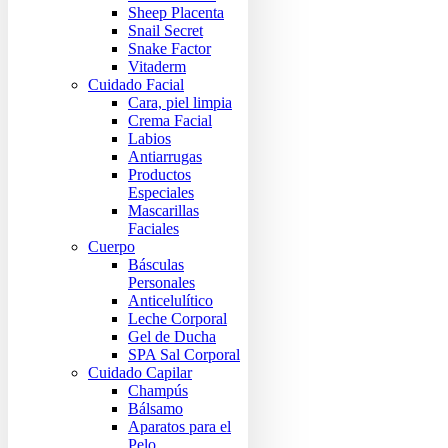
Sheep Placenta
Snail Secret
Snake Factor
Vitaderm
Cuidado Facial
Cara, piel limpia
Crema Facial
Labios
Antiarrugas
Productos
Especiales
Mascarillas
Faciales
Cuerpo
Básculas
Personales
Anticelulítico
Leche Corporal
Gel de Ducha
SPA Sal Corporal
Cuidado Capilar
Champús
Bálsamo
Aparatos para el
Pelo