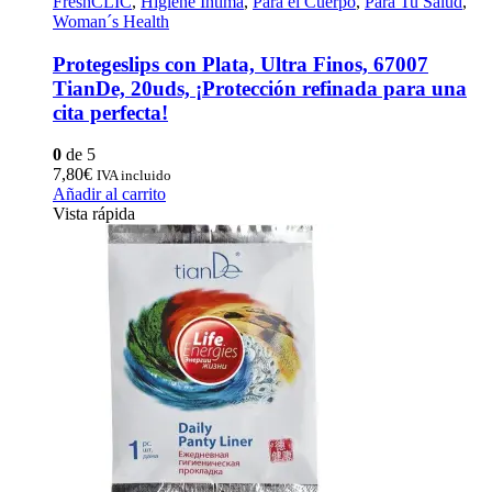
FreshCLIC
,
Higiene Íntima
,
Para el Cuerpo
,
Para Tu Salud
,
Woman´s Health
Protegeslips con Plata, Ultra Finos, 67007
TianDe, 20uds, ¡Protección refinada para una
cita perfecta!
0
de 5
7,80
€
IVA incluido
Añadir al carrito
Vista rápida