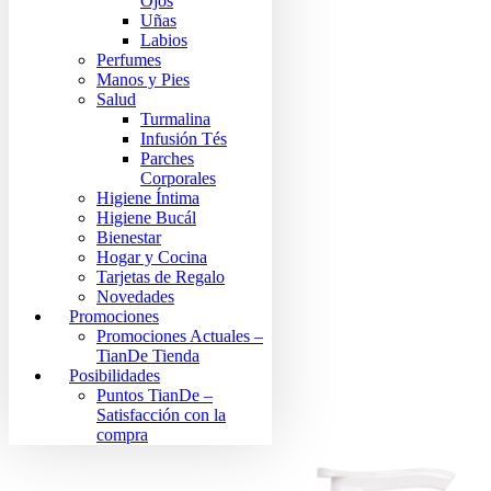
Ojos
Uñas
Labios
Perfumes
Manos y Pies
Salud
Turmalina
Infusión Tés
Parches
Corporales
Higiene Íntima
Higiene Bucál
Bienestar
Hogar y Cocina
Tarjetas de Regalo
Novedades
Promociones
Promociones Actuales –
TianDe Tienda
Posibilidades
Puntos TianDe –
Satisfacción con la
compra