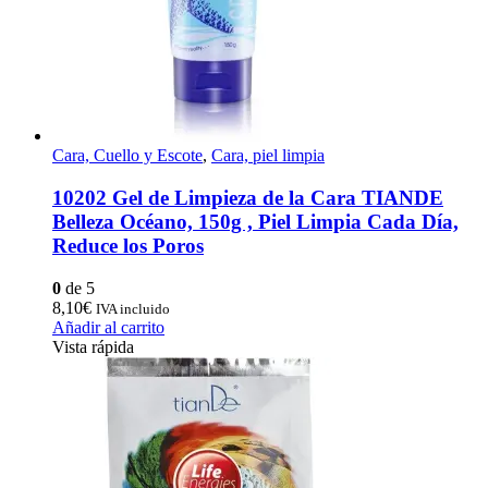
Cara, Cuello y Escote
,
Cara, piel limpia
10202 Gel de Limpieza de la Cara TIANDE
Belleza Océano, 150g , Piel Limpia Cada Día,
Reduce los Poros
0
de 5
8,10
€
IVA incluido
Añadir al carrito
Vista rápida