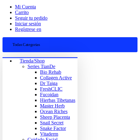
Mi Cuenta
Carrito
Seguir tu pedido
Iniciar sesión
Regístrese en
Todas Categorias
Tienda/Shop
Series TianDe
Bio Rehab
Collagen Active
Dr Taiga
FreshCLIC
Fucoidan
Hierbas Tibetanas
Master Herb
Ocean Riches
Sheep Placenta
Snail Secret
Snake Factor
Vitaderm
Cuidado Facial