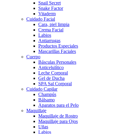
Snail Secret
Snake Factor
Vitaderm
Cuidado Facial
Cara, piel limpia
Crema Facial
Labios
Antiarrugas
Productos Especiales
Mascarillas Faciales
Cuerpo
Básculas Personales
Anticelulítico
Leche Corporal
Gel de Ducha
SPA Sal Corporal
Cuidado Capilar
Champús
Bálsamo
Aparatos para el Pelo
Maquillaje
Maquillaje de Rostro
Maquillaje para Ojos
Uñas
Labios