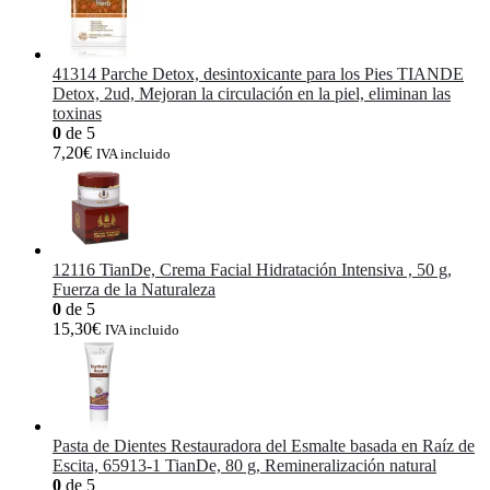
41314 Parche Detox, desintoxicante para los Pies TIANDE
Detox, 2ud, Mejoran la circulación en la piel, eliminan las
toxinas
0
de 5
7,20
€
IVA incluido
12116 TianDe, Crema Facial Hidratación Intensiva , 50 g,
Fuerza de la Naturaleza
0
de 5
15,30
€
IVA incluido
Pasta de Dientes Restauradora del Esmalte basada en Raíz de
Escita, 65913-1 TianDe, 80 g, Remineralización natural
0
de 5