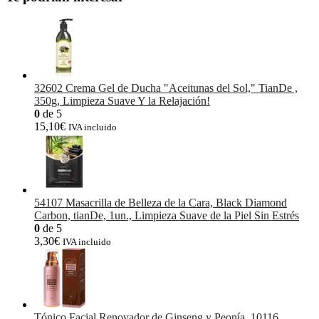
32602 Crema Gel de Ducha "Aceitunas del Sol," TianDe ,
350g, Limpieza Suave Y la Relajación!
0
de 5
15,10
€
IVA incluido
54107 Masacrilla de Belleza de la Cara, Black Diamond
Carbon, tianDe, 1un., Limpieza Suave de la Piel Sin Estrés
0
de 5
3,30
€
IVA incluido
Tónico Facial Renovador de Ginseng y Peonía, 10116,