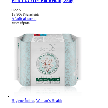
Pelo TIANDE Bio Rehab, 250g
0
de 5
18,90
€
IVA incluido
Añadir al carrito
Vista rápida
Higiene Íntima
,
Woman´s Health