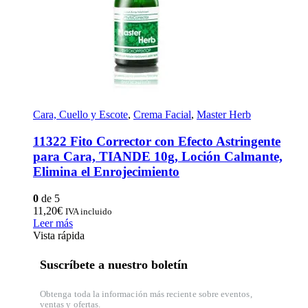
Cara, Cuello y Escote
,
Crema Facial
,
Master Herb
11322 Fito Corrector con Efecto Astringente
para Cara, TIANDE 10g, Loción Calmante,
Elimina el Enrojecimiento
0
de 5
11,20
€
IVA incluido
Leer más
Vista rápida
Suscríbete a nuestro boletín
Obtenga toda la información más reciente sobre eventos,
ventas y ofertas.