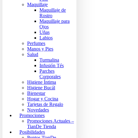
Maquillaje
Maquillaje de
Rostro
Maquillaje para
Ojos
Uñas
Labios
Perfumes
Manos y Pies
Salud
Turmalina
Infusión Tés
Parches
Corporales
Higiene Íntima
Higiene Bucál
Bienestar
Hogar y Cocina
Tarjetas de Regalo
Novedades
Promociones
Promociones Actuales –
TianDe Tienda
Posibilidades
Puntos TianDe –