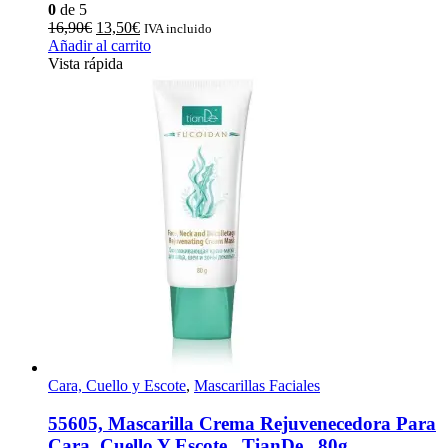
0
de 5
El
El
16,90
€
13,50
€
IVA incluido
precio
precio
Añadir al carrito
original
actual
Vista rápida
era:
es:
16,90€.
13,50€.
Cara, Cuello y Escote
,
Mascarillas Faciales
55605, Mascarilla Crema Rejuvenecedora Para
Cara, Cuello Y Escote , TianDe , 80g,