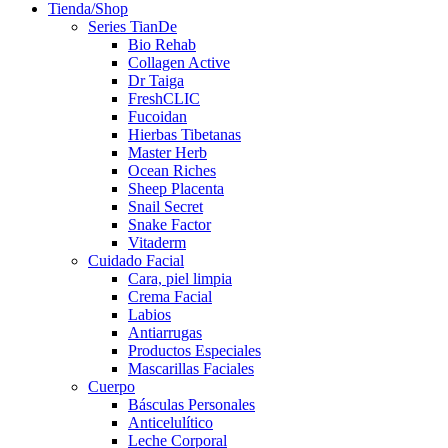
Tienda/Shop
Series TianDe
Bio Rehab
Collagen Active
Dr Taiga
FreshCLIC
Fucoidan
Hierbas Tibetanas
Master Herb
Ocean Riches
Sheep Placenta
Snail Secret
Snake Factor
Vitaderm
Cuidado Facial
Cara, piel limpia
Crema Facial
Labios
Antiarrugas
Productos Especiales
Mascarillas Faciales
Cuerpo
Básculas Personales
Anticelulítico
Leche Corporal