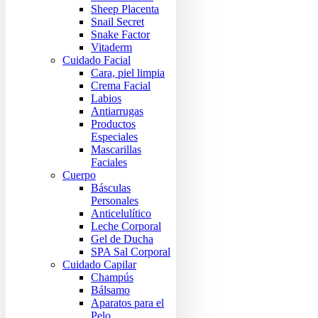
Sheep Placenta
Snail Secret
Snake Factor
Vitaderm
Cuidado Facial
Cara, piel limpia
Crema Facial
Labios
Antiarrugas
Productos
Especiales
Mascarillas
Faciales
Cuerpo
Básculas
Personales
Anticelulítico
Leche Corporal
Gel de Ducha
SPA Sal Corporal
Cuidado Capilar
Champús
Bálsamo
Aparatos para el
Pelo