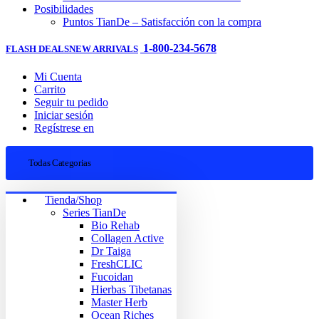
Posibilidades
Puntos TianDe – Satisfacción con la compra
1-800-234-5678
FLASH DEALS
NEW ARRIVALS
Mi Cuenta
Carrito
Seguir tu pedido
Iniciar sesión
Regístrese en
Todas Categorias
Tienda/Shop
Series TianDe
Bio Rehab
Collagen Active
Dr Taiga
FreshCLIC
Fucoidan
Hierbas Tibetanas
Master Herb
Ocean Riches