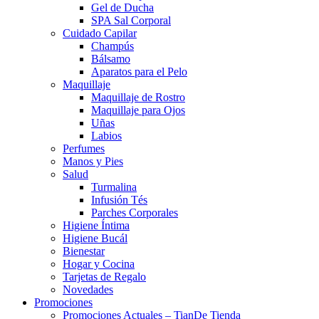
Gel de Ducha
SPA Sal Corporal
Cuidado Capilar
Champús
Bálsamo
Aparatos para el Pelo
Maquillaje
Maquillaje de Rostro
Maquillaje para Ojos
Uñas
Labios
Perfumes
Manos y Pies
Salud
Turmalina
Infusión Tés
Parches Corporales
Higiene Íntima
Higiene Bucál
Bienestar
Hogar y Cocina
Tarjetas de Regalo
Novedades
Promociones
Promociones Actuales – TianDe Tienda