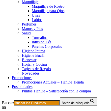
Maquillaje
Maquillaje de Rostro
Maquillaje para Ojos
Uñas
Labios
Perfumes
Manos y Pies
Salud
Turmalina
Infusión Tés
Parches Corporales
Higiene Íntima
Higiene Bucál
Bienestar
Hogar y Cocina
Tarjetas de Regalo
Novedades
Promociones
Promociones Actuales – TianDe Tienda
Posibilidades
Puntos TianDe – Satisfacción con la compra
Buscar:
Botón de búsqueda
0
0