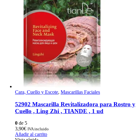
Cara, Cuello y Escote
,
Mascarillas Faciales
52902 Mascarilla Revitalizadora para Rostro y
Cuello , Ling Zhi , TIANDE , 1 ud
0
de 5
3,90
€
IVA incluido
Añadir al carrito
Vista rápida