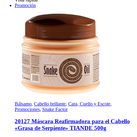
Promoción
Bálsamo
,
Cabello brillante
,
Cara, Cuello y Escote
,
Promociones
,
Snake Factor
20127 Máscara Reafirmadora para el Cabello
«Grasa de Serpiente» TIANDE 500g