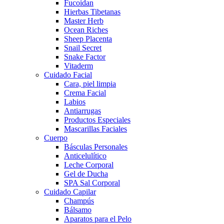
Fucoidan
Hierbas Tibetanas
Master Herb
Ocean Riches
Sheep Placenta
Snail Secret
Snake Factor
Vitaderm
Cuidado Facial
Cara, piel limpia
Crema Facial
Labios
Antiarrugas
Productos Especiales
Mascarillas Faciales
Cuerpo
Básculas Personales
Anticelulítico
Leche Corporal
Gel de Ducha
SPA Sal Corporal
Cuidado Capilar
Champús
Bálsamo
Aparatos para el Pelo