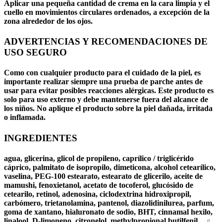
Aplicar una pequeña cantidad de crema en la
cara limpia
y el
cuello
en movimientos circulares ordenados, a excepción de la
zona alrededor de los ojos.
ADVERTENCIAS Y RECOMENDACIONES DE
USO SEGURO
Como con cualquier producto para el cuidado de la piel, es
importante realizar siempre una prueba de parche antes de
usar para evitar posibles reacciones alérgicas. Este producto es
solo para uso externo y debe mantenerse fuera del alcance de
los niños. No aplique el producto sobre la piel dañada, irritada
o inflamada.
INGREDIENTES
agua, glicerina, glicol de propileno, caprílico / triglicérido
cáprico, palmitato de isopropilo, dimeticona, alcohol cetearílico,
vaselina, PEG-100 estearato, estearato de glicerilo, aceite de
mamushi, fenoxietanol, acetato de tocoferol, glucósido de
cetearilo, retinol, adenosina, ciclodextrina hidroxipropil,
carbómero, trietanolamina, pantenol, diazolidinilurea, parfum,
goma de xantano, hialuronato de sodio, BHT, cinnamal hexilo,
linalool, D-limoneno, citronelol, methylpropional butilfenil.