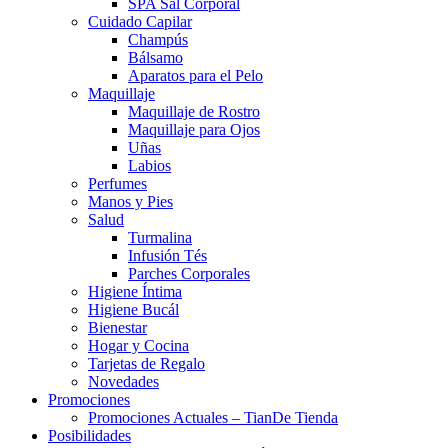
SPA Sal Corporal
Cuidado Capilar
Champús
Bálsamo
Aparatos para el Pelo
Maquillaje
Maquillaje de Rostro
Maquillaje para Ojos
Uñas
Labios
Perfumes
Manos y Pies
Salud
Turmalina
Infusión Tés
Parches Corporales
Higiene Íntima
Higiene Bucál
Bienestar
Hogar y Cocina
Tarjetas de Regalo
Novedades
Promociones
Promociones Actuales – TianDe Tienda
Posibilidades