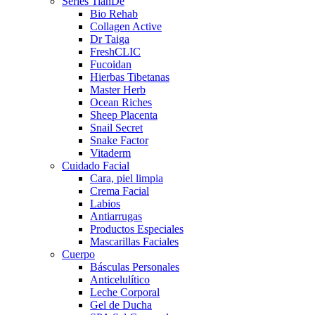
Series TianDe
Bio Rehab
Collagen Active
Dr Taiga
FreshCLIC
Fucoidan
Hierbas Tibetanas
Master Herb
Ocean Riches
Sheep Placenta
Snail Secret
Snake Factor
Vitaderm
Cuidado Facial
Cara, piel limpia
Crema Facial
Labios
Antiarrugas
Productos Especiales
Mascarillas Faciales
Cuerpo
Básculas Personales
Anticelulítico
Leche Corporal
Gel de Ducha