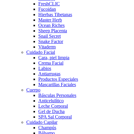
FreshCLIC
Fucoidan
Hierbas Tibetanas
Master Herb
Ocean Riches
Sheep Placenta
Snail Secret
Snake Factor
Vitaderm
Cuidado Facial
Cara, piel limpia
Crema Facial
Labios
Antiarrugas
Productos Especiales
Mascarillas Faciales
Cuerpo
Básculas Personales
Anticelulítico
Leche Corporal
Gel de Ducha
SPA Sal Corporal
Cuidado Capilar
Champús
Bálsamo