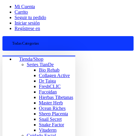
Mi Cuenta
Carrito
Seguir tu pedido
Iniciar sesión
Regístrese en
Todas Categorias
Tienda/Shop
Series TianDe
Bio Rehab
Collagen Active
Dr Taiga
FreshCLIC
Fucoidan
Hierbas Tibetanas
Master Herb
Ocean Riches
Sheep Placenta
Snail Secret
Snake Factor
Vitaderm
Cuidado Facial