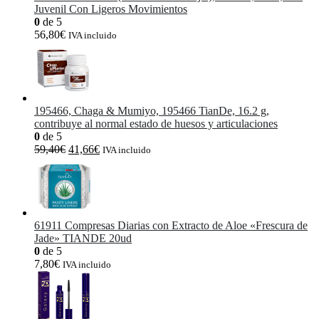
Juvenil Con Ligeros Movimientos
0
de 5
56,80
€
IVA incluido
195466, Chaga & Mumiyo, 195466 TianDe, 16.2 g,
contribuye al normal estado de huesos y articulaciones
0
de 5
El
El
59,40
€
41,66
€
IVA incluido
precio
precio
original
actual
era:
es:
59,40€.
41,66€.
61911 Compresas Diarias con Extracto de Aloe «Frescura de
Jade» TIANDE 20ud
0
de 5
7,80
€
IVA incluido