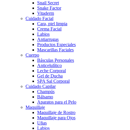
Snail Secret
Snake Factor
Vitaderm
Cuidado Facial
Cara, piel limpia
Crema Facial
Labios
Antiarrugas
Productos Especiales
Mascarillas Faciales
Cuerpo
Básculas Personales
Anticelulítico
Leche Corporal
Gel de Ducha
SPA Sal Corporal
Cuidado Capilar
Champús
Bálsamo
Aparatos para el Pelo
Maquillaje
Maquillaje de Rostro
Maquillaje para Ojos
Uñas
Labios