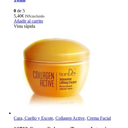
0
de 5
5,40
€
IVA incluido
Añadir al carrito
Vista rápida
Cara, Cuello y Escote
,
Collagen Active
,
Crema Facial