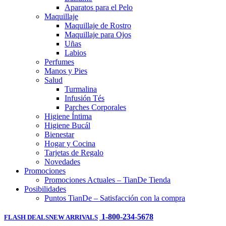
Aparatos para el Pelo
Maquillaje
Maquillaje de Rostro
Maquillaje para Ojos
Uñas
Labios
Perfumes
Manos y Pies
Salud
Turmalina
Infusión Tés
Parches Corporales
Higiene Íntima
Higiene Bucál
Bienestar
Hogar y Cocina
Tarjetas de Regalo
Novedades
Promociones
Promociones Actuales – TianDe Tienda
Posibilidades
Puntos TianDe – Satisfacción con la compra
1-800-234-5678
FLASH DEALS
NEW ARRIVALS