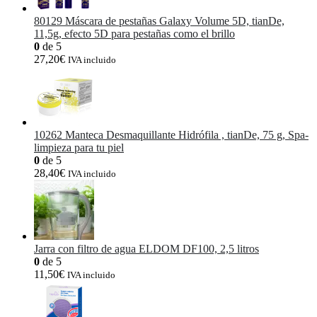
80129 Máscara de pestañas Galaxy Volume 5D, tianDe,
11,5g, efecto 5D para pestañas como el brillo
0
de 5
27,20
€
IVA incluido
10262 Manteca Desmaquillante Hidrófila , tianDe, 75 g, Spa-
limpieza para tu piel
0
de 5
28,40
€
IVA incluido
Jarra con filtro de agua ELDOM DF100, 2,5 litros
0
de 5
11,50
€
IVA incluido