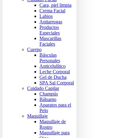
Cara, piel limpia
Crema Facial
Labios
Antiarrugas
Productos
Especiales
Mascarillas
Faciales
Cuerpo
Básculas
Personales
Anticelulítico
Leche Corporal
Gel de Ducha
SPA Sal Corporal
Cuidado Capilar
Champús
Bálsamo
Aparatos para el
Pelo
Maquillaje
Maquillaje de
Rostro
Maquillaje para