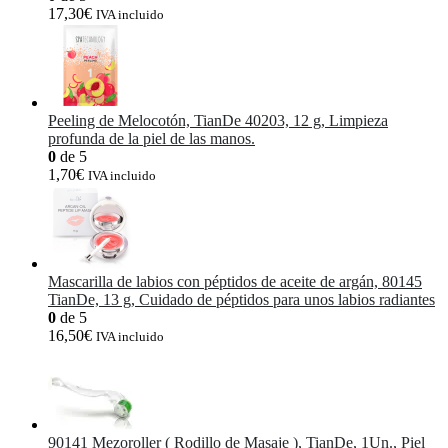
17,30
€
IVA incluido
Peeling de Melocotón, TianDe 40203, 12 g, Limpieza
profunda de la piel de las manos.
0
de 5
1,70
€
IVA incluido
Mascarilla de labios con péptidos de aceite de argán, 80145
TianDe, 13 g, Cuidado de péptidos para unos labios radiantes
0
de 5
16,50
€
IVA incluido
90141 Mezoroller ( Rodillo de Masaje ), TianDe, 1Un., Piel