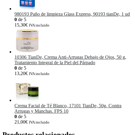
980193 Paño de limpieza Glass Express, 90193 tianDe, 1 ud
0
de 5
15,30
€
IVA incluido
10306 TianDe, Crema Anti-Arrugas Debajo de Ojos, 50 g,
Tratamiento Integral de la Piel del Párpado
0
de 5
13,20
€
IVA incluido
Crema Facial de Té Blanco, 17101 TianDe, 50g, Contra
Arrugas y Manchas. FPS 10
0
de 5
21,00
€
IVA incluido
Productos relacionados