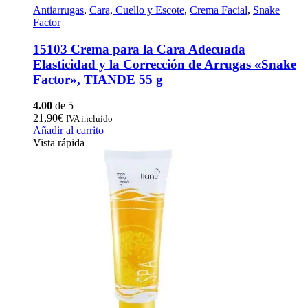
Antiarrugas
,
Cara, Cuello y Escote
,
Crema Facial
,
Snake
Factor
15103 Crema para la Cara Adecuada
Elasticidad y la Corrección de Arrugas «Snake
Factor», TIANDE 55 g
4.00
de 5
21,90
€
IVA incluido
Añadir al carrito
Vista rápida