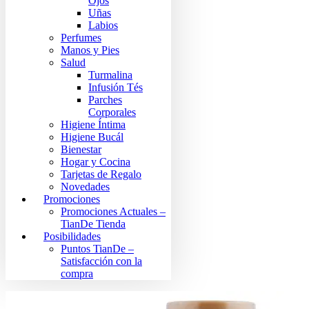
Ojos
Uñas
Labios
Perfumes
Manos y Pies
Salud
Turmalina
Infusión Tés
Parches
Corporales
Higiene Íntima
Higiene Bucál
Bienestar
Hogar y Cocina
Tarjetas de Regalo
Novedades
Promociones
Promociones Actuales –
TianDe Tienda
Posibilidades
Puntos TianDe –
Satisfacción con la
compra