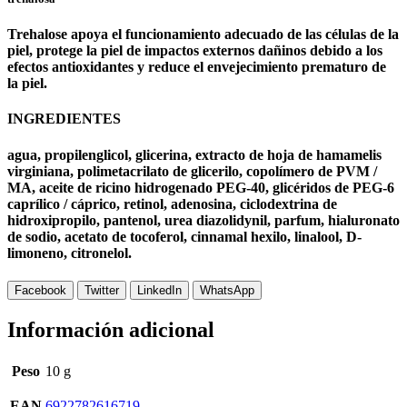
Trehalose apoya el funcionamiento adecuado de las células de la
piel, protege la piel de impactos externos dañinos debido a los
efectos antioxidantes y reduce el envejecimiento prematuro de
la piel.
INGREDIENTES
agua, propilenglicol, glicerina, extracto de hoja de hamamelis
virginiana, polimetacrilato de glicerilo, copolímero de PVM /
MA, aceite de ricino hidrogenado PEG-40, glicéridos de PEG-6
caprílico / cáprico, retinol, adenosina, ciclodextrina de
hidroxipropilo, pantenol, urea diazolidynil, parfum, hialuronato
de sodio, acetato de tocoferol, cinnamal hexilo, linalool, D-
limoneno, citronelol.
Facebook
Twitter
LinkedIn
WhatsApp
Información adicional
Peso
10 g
EAN
6922782616719