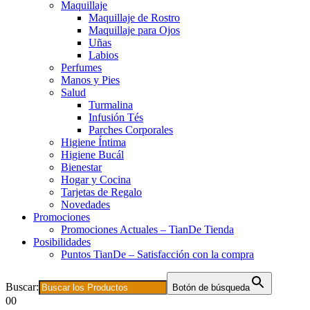
Maquillaje
Maquillaje de Rostro
Maquillaje para Ojos
Uñas
Labios
Perfumes
Manos y Pies
Salud
Turmalina
Infusión Tés
Parches Corporales
Higiene Íntima
Higiene Bucál
Bienestar
Hogar y Cocina
Tarjetas de Regalo
Novedades
Promociones
Promociones Actuales – TianDe Tienda
Posibilidades
Puntos TianDe – Satisfacción con la compra
Buscar:
Botón de búsqueda
0
0