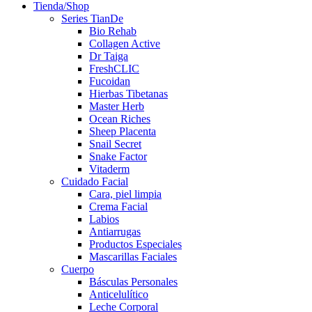
Tienda/Shop
Series TianDe
Bio Rehab
Collagen Active
Dr Taiga
FreshCLIC
Fucoidan
Hierbas Tibetanas
Master Herb
Ocean Riches
Sheep Placenta
Snail Secret
Snake Factor
Vitaderm
Cuidado Facial
Cara, piel limpia
Crema Facial
Labios
Antiarrugas
Productos Especiales
Mascarillas Faciales
Cuerpo
Básculas Personales
Anticelulítico
Leche Corporal