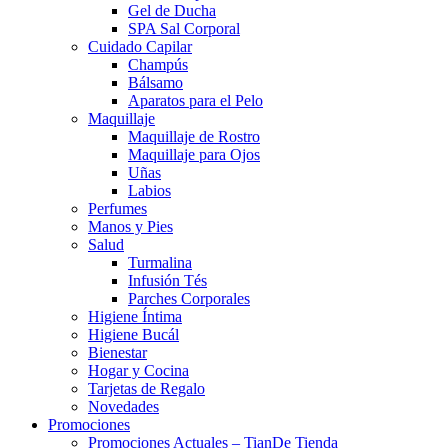
Gel de Ducha
SPA Sal Corporal
Cuidado Capilar
Champús
Bálsamo
Aparatos para el Pelo
Maquillaje
Maquillaje de Rostro
Maquillaje para Ojos
Uñas
Labios
Perfumes
Manos y Pies
Salud
Turmalina
Infusión Tés
Parches Corporales
Higiene Íntima
Higiene Bucál
Bienestar
Hogar y Cocina
Tarjetas de Regalo
Novedades
Promociones
Promociones Actuales – TianDe Tienda