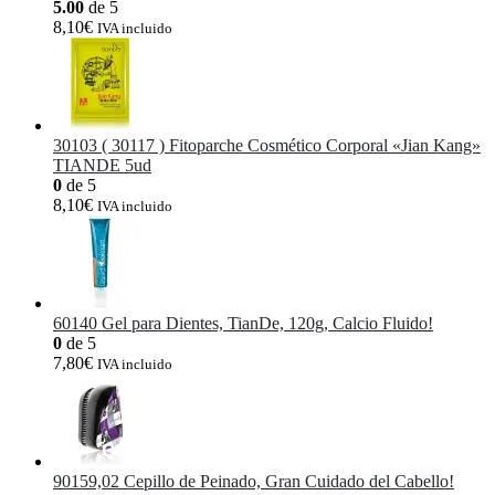
5.00
de 5
8,10
€
IVA incluido
30103 ( 30117 ) Fitoparche Cosmético Corporal «Jian Kang»
TIANDE 5ud
0
de 5
8,10
€
IVA incluido
60140 Gel para Dientes, TianDe, 120g, Calcio Fluido!
0
de 5
7,80
€
IVA incluido
90159,02 Cepillo de Peinado, Gran Cuidado del Cabello!