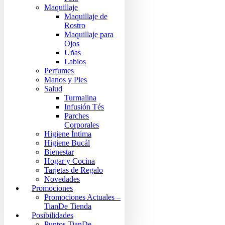
Maquillaje
Maquillaje de
Rostro
Maquillaje para
Ojos
Uñas
Labios
Perfumes
Manos y Pies
Salud
Turmalina
Infusión Tés
Parches
Corporales
Higiene Íntima
Higiene Bucál
Bienestar
Hogar y Cocina
Tarjetas de Regalo
Novedades
Promociones
Promociones Actuales –
TianDe Tienda
Posibilidades
Puntos TianDe –