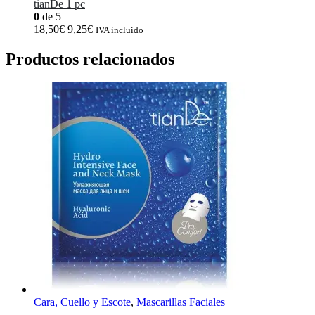
tianDe 1 pc
0
de 5
El
El
18,50
€
9,25
€
IVA incluido
precio
precio
original
actual
Productos relacionados
era:
es:
18,50€.
9,25€.
Cara, Cuello y Escote
,
Mascarillas Faciales