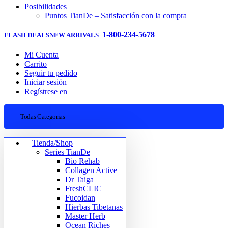
Posibilidades
Puntos TianDe – Satisfacción con la compra
1-800-234-5678
FLASH DEALS
NEW ARRIVALS
Mi Cuenta
Carrito
Seguir tu pedido
Iniciar sesión
Regístrese en
Todas Categorias
Tienda/Shop
Series TianDe
Bio Rehab
Collagen Active
Dr Taiga
FreshCLIC
Fucoidan
Hierbas Tibetanas
Master Herb
Ocean Riches