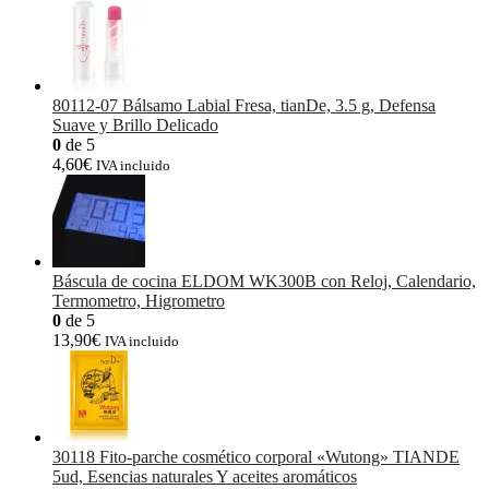
80112-07 Bálsamo Labial Fresa, tianDe, 3.5 g, Defensa
Suave y Brillo Delicado
0
de 5
4,60
€
IVA incluido
Báscula de cocina ELDOM WK300B con Reloj, Calendario,
Termometro, Higrometro
0
de 5
13,90
€
IVA incluido
30118 Fito-parche cosmético corporal «Wutong» TIANDE
5ud, Esencias naturales Y aceites aromáticos