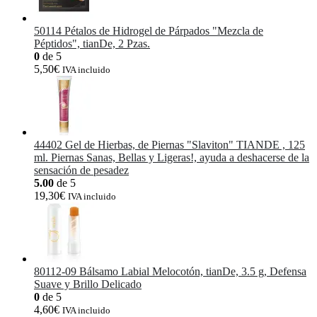
50114 Pétalos de Hidrogel de Párpados "Mezcla de
Péptidos", tianDe, 2 Pzas.
0
de 5
5,50
€
IVA incluido
44402 Gel de Hierbas, de Piernas "Slaviton" TIANDE , 125
ml. Piernas Sanas, Bellas y Ligeras!, ayuda a deshacerse de la
sensación de pesadez
5.00
de 5
19,30
€
IVA incluido
80112-09 Bálsamo Labial Melocotón, tianDe, 3.5 g, Defensa
Suave y Brillo Delicado
0
de 5
4,60
€
IVA incluido