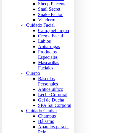
Sheep Placenta
Snail Secret
Snake Factor
Vitaderm
Cuidado Facial
Cara, piel limpia
Crema Facial
Labios
Antiarrugas
Productos
Especiales
Mascarillas
Faciales
Cuerpo
Básculas
Personales
Anticelulítico
Leche Corporal
Gel de Ducha
SPA Sal Corporal
Cuidado Capilar
Champús
Bálsamo
Aparatos para el
Pelo