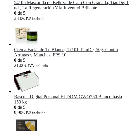
54105 Mascarilla de Belleza de Cara Con Granada, TianDe, 1
ud., La Regeneración Y la Juventud Brillante
0
de 5
3,10
€
IVA incluido
Crema Facial de Té Blanco, 17101 TianDe, 50g, Contra
Arrugas y Manchas. FPS 10
0
de 5
21,00
€
IVA incluido
Bascula Digital Personal ELDOM GWO250 Blanco hasta
150 kg
0
de 5
9,90
€
IVA incluido