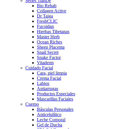
Series TianDe
Bio Rehab
Collagen Active
Dr Taiga
FreshCLIC
Fucoidan
Hierbas Tibetanas
Master Herb
Ocean Riches
Sheep Placenta
Snail Secret
Snake Factor
Vitaderm
Cuidado Facial
Cara, piel limpia
Crema Facial
Labios
Antiarrugas
Productos Especiales
Mascarillas Faciales
Cuerpo
Básculas Personales
Anticelulítico
Leche Corporal
Gel de Ducha