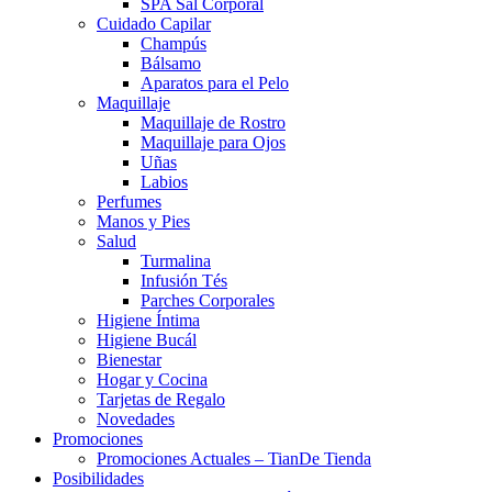
SPA Sal Corporal
Cuidado Capilar
Champús
Bálsamo
Aparatos para el Pelo
Maquillaje
Maquillaje de Rostro
Maquillaje para Ojos
Uñas
Labios
Perfumes
Manos y Pies
Salud
Turmalina
Infusión Tés
Parches Corporales
Higiene Íntima
Higiene Bucál
Bienestar
Hogar y Cocina
Tarjetas de Regalo
Novedades
Promociones
Promociones Actuales – TianDe Tienda
Posibilidades