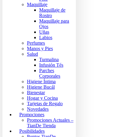
Maquillaje
Maquillaje de
Rostro
Maquillaje para
Ojos
Uñas
Labios
Perfumes
Manos y Pies
Salud
Turmalina
Infusión Tés
Parches
Corporales
Higiene Íntima
Higiene Bucál
Bienestar
Hogar y Cocina
Tarjetas de Regalo
Novedades
Promociones
Promociones Actuales –
TianDe Tienda
Posibilidades
Puntos TianDe –