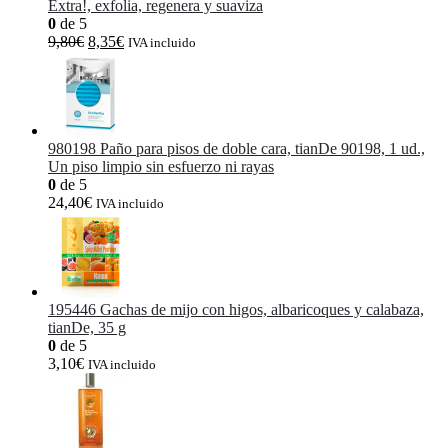
Extra!, exfolia, regenera y suaviza
0
de 5
El
El
9,80
€
8,35
€
IVA incluido
precio
precio
original
actual
era:
es:
9,80€.
8,35€.
980198 Paño para pisos de doble cara, tianDe 90198, 1 ud.,
Un piso limpio sin esfuerzo ni rayas
0
de 5
24,40
€
IVA incluido
195446 Gachas de mijo con higos, albaricoques y calabaza,
tianDe, 35 g
0
de 5
3,10
€
IVA incluido