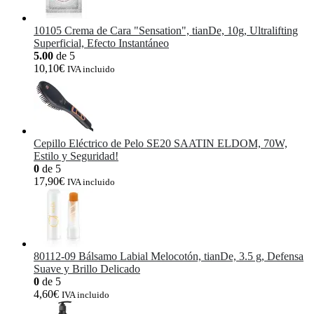
10105 Crema de Cara "Sensation", tianDe, 10g, Ultralifting
Superficial, Efecto Instantáneo
5.00
de 5
10,10
€
IVA incluido
Cepillo Eléctrico de Pelo SE20 SAATIN ELDOM, 70W,
Estilo y Seguridad!
0
de 5
17,90
€
IVA incluido
80112-09 Bálsamo Labial Melocotón, tianDe, 3.5 g, Defensa
Suave y Brillo Delicado
0
de 5
4,60
€
IVA incluido