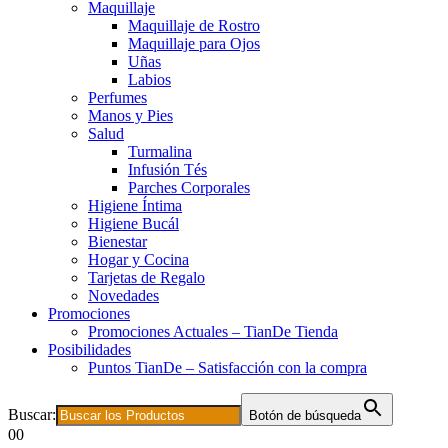
Maquillaje
Maquillaje de Rostro
Maquillaje para Ojos
Uñas
Labios
Perfumes
Manos y Pies
Salud
Turmalina
Infusión Tés
Parches Corporales
Higiene Íntima
Higiene Bucál
Bienestar
Hogar y Cocina
Tarjetas de Regalo
Novedades
Promociones
Promociones Actuales – TianDe Tienda
Posibilidades
Puntos TianDe – Satisfacción con la compra
Buscar:
Botón de búsqueda
0
0