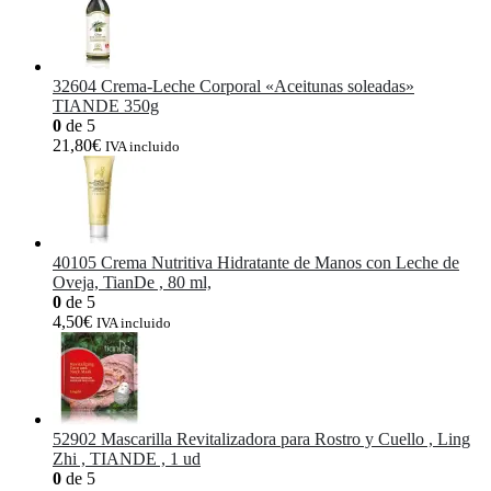
32604 Crema-Leche Corporal «Aceitunas soleadas»
TIANDE 350g
0
de 5
21,80
€
IVA incluido
40105 Crema Nutritiva Hidratante de Manos con Leche de
Oveja, TianDe , 80 ml,
0
de 5
4,50
€
IVA incluido
52902 Mascarilla Revitalizadora para Rostro y Cuello , Ling
Zhi , TIANDE , 1 ud
0
de 5