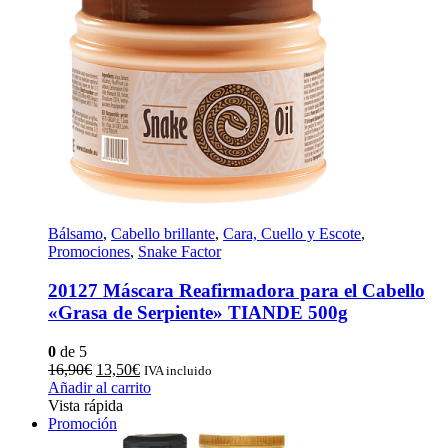
Bálsamo
,
Cabello brillante
,
Cara, Cuello y Escote
,
Promociones
,
Snake Factor
20127 Máscara Reafirmadora para el Cabello
«Grasa de Serpiente» TIANDE 500g
0
de 5
El
El
16,90
€
13,50
€
IVA incluido
precio
precio
Añadir al carrito
original
actual
Vista rápida
era:
es:
Promoción
16,90€.
13,50€.