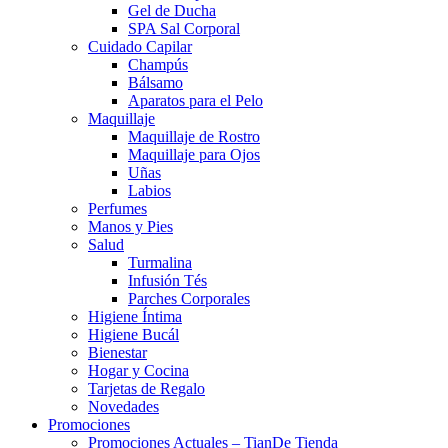
Gel de Ducha
SPA Sal Corporal
Cuidado Capilar
Champús
Bálsamo
Aparatos para el Pelo
Maquillaje
Maquillaje de Rostro
Maquillaje para Ojos
Uñas
Labios
Perfumes
Manos y Pies
Salud
Turmalina
Infusión Tés
Parches Corporales
Higiene Íntima
Higiene Bucál
Bienestar
Hogar y Cocina
Tarjetas de Regalo
Novedades
Promociones
Promociones Actuales – TianDe Tienda