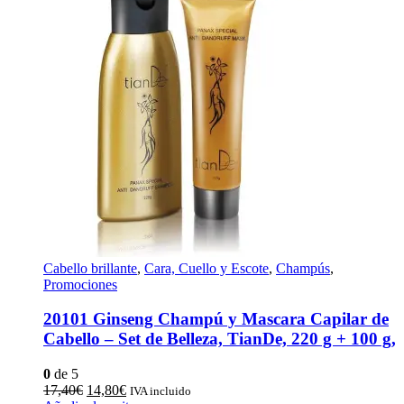
Cabello brillante
,
Cara, Cuello y Escote
,
Champús
,
Promociones
20101 Ginseng Champú y Mascara Capilar de
Cabello – Set de Belleza, TianDe, 220 g + 100 g,
0
de 5
El
El
17,40
€
14,80
€
IVA incluido