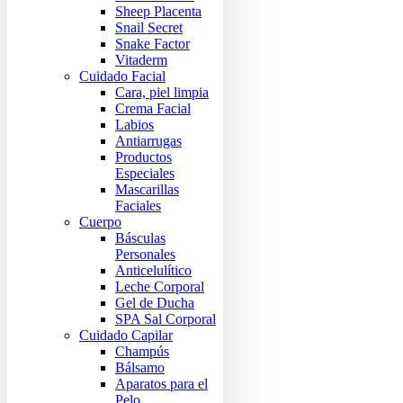
Sheep Placenta
Snail Secret
Snake Factor
Vitaderm
Cuidado Facial
Cara, piel limpia
Crema Facial
Labios
Antiarrugas
Productos
Especiales
Mascarillas
Faciales
Cuerpo
Básculas
Personales
Anticelulítico
Leche Corporal
Gel de Ducha
SPA Sal Corporal
Cuidado Capilar
Champús
Bálsamo
Aparatos para el
Pelo