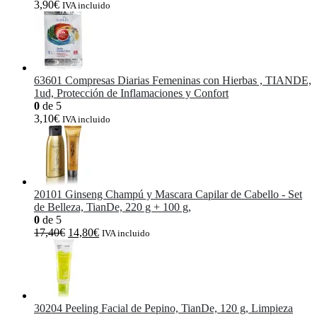
3,90
€
IVA incluido
63601 Compresas Diarias Femeninas con Hierbas , TIANDE,
1ud, Protección de Inflamaciones y Confort
0
de 5
3,10
€
IVA incluido
20101 Ginseng Champú y Mascara Capilar de Cabello - Set
de Belleza, TianDe, 220 g + 100 g,
0
de 5
El
El
17,40
€
14,80
€
IVA incluido
precio
precio
original
actual
era:
es:
17,40€.
14,80€.
30204 Peeling Facial de Pepino, TianDe, 120 g, Limpieza