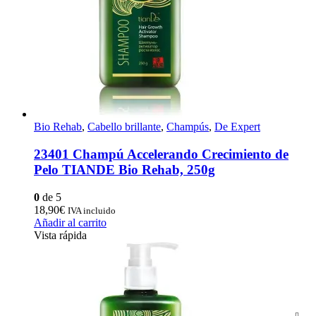
Bio Rehab
,
Cabello brillante
,
Champús
,
De Expert
23401 Champú Accelerando Crecimiento de
Pelo TIANDE Bio Rehab, 250g
0
de 5
18,90
€
IVA incluido
Añadir al carrito
Vista rápida