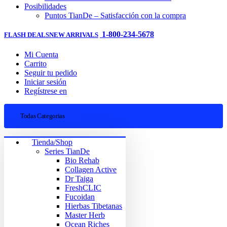
Posibilidades
Puntos TianDe – Satisfacción con la compra
1-800-234-5678
FLASH DEALS
NEW ARRIVALS
Mi Cuenta
Carrito
Seguir tu pedido
Iniciar sesión
Regístrese en
Todas Categorias
Tienda/Shop
Series TianDe
Bio Rehab
Collagen Active
Dr Taiga
FreshCLIC
Fucoidan
Hierbas Tibetanas
Master Herb
Ocean Riches