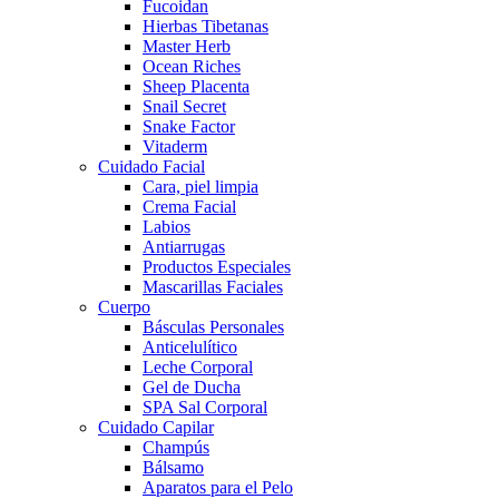
Fucoidan
Hierbas Tibetanas
Master Herb
Ocean Riches
Sheep Placenta
Snail Secret
Snake Factor
Vitaderm
Cuidado Facial
Cara, piel limpia
Crema Facial
Labios
Antiarrugas
Productos Especiales
Mascarillas Faciales
Cuerpo
Básculas Personales
Anticelulítico
Leche Corporal
Gel de Ducha
SPA Sal Corporal
Cuidado Capilar
Champús
Bálsamo
Aparatos para el Pelo