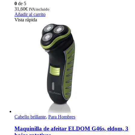
0
de 5
31,60
€
IVA incluido
Añadir al carrito
Vista rápida
Cabello brillante
,
Para Hombres
Maquinilla de afeitar ELDOM G46s, eldom, 3