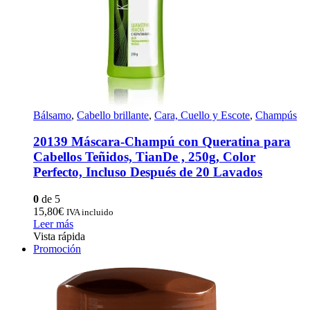
Bálsamo
,
Cabello brillante
,
Cara, Cuello y Escote
,
Champús
20139 Máscara-Champú con Queratina para
Cabellos Teñidos, TianDe , 250g, Color
Perfecto, Incluso Después de 20 Lavados
0
de 5
15,80
€
IVA incluido
Leer más
Vista rápida
Promoción