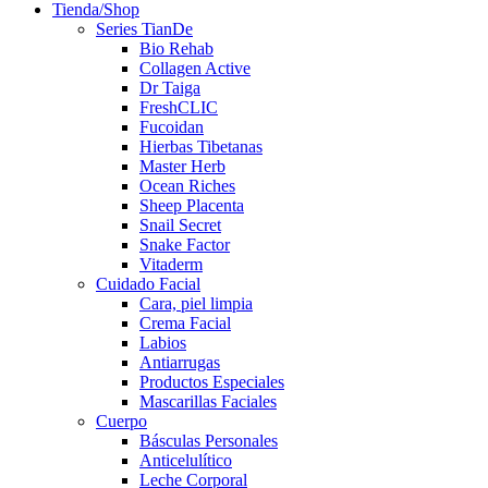
Tienda/Shop
Series TianDe
Bio Rehab
Collagen Active
Dr Taiga
FreshCLIC
Fucoidan
Hierbas Tibetanas
Master Herb
Ocean Riches
Sheep Placenta
Snail Secret
Snake Factor
Vitaderm
Cuidado Facial
Cara, piel limpia
Crema Facial
Labios
Antiarrugas
Productos Especiales
Mascarillas Faciales
Cuerpo
Básculas Personales
Anticelulítico
Leche Corporal