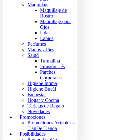
Maquillaje
Maquillaje de
Rostro
Maquillaje para
Ojos
Uñas
Labios
Perfumes
Manos y Pies
Salud
Turmalina
Infusión Tés
Parches
Corporales
Higiene Íntima
Higiene Bucál
Bienestar
Hogar y Cocina
Tarjetas de Regalo
Novedades
Promociones
Promociones Actuales –
TianDe Tienda
Posibilidades
Puntos TianDe –