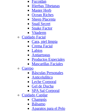
Fucoidan
Hierbas Tibetanas
Master Herb
Ocean Riches
Sheep Placenta
Snail Secret
Snake Factor
Vitaderm
Cuidado Facial
Cara, piel limpia
Crema Facial
Labios
Antiarrugas
Productos Especiales
Mascarillas Faciales
Cuerpo
Básculas Personales
Anticelulítico
Leche Corporal
Gel de Ducha
SPA Sal Corporal
Cuidado Capilar
Champús
Bálsamo
Aparatos para el Pelo