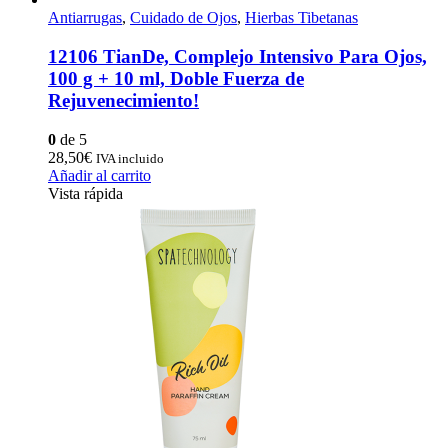
Antiarrugas
,
Cuidado de Ojos
,
Hierbas Tibetanas
12106 TianDe, Complejo Intensivo Para Ojos,
100 g + 10 ml, Doble Fuerza de
Rejuvenecimiento!
0
de 5
28,50
€
IVA incluido
Añadir al carrito
Vista rápida