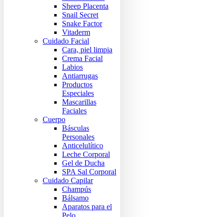
Sheep Placenta
Snail Secret
Snake Factor
Vitaderm
Cuidado Facial
Cara, piel limpia
Crema Facial
Labios
Antiarrugas
Productos
Especiales
Mascarillas
Faciales
Cuerpo
Básculas
Personales
Anticelulítico
Leche Corporal
Gel de Ducha
SPA Sal Corporal
Cuidado Capilar
Champús
Bálsamo
Aparatos para el
Pelo