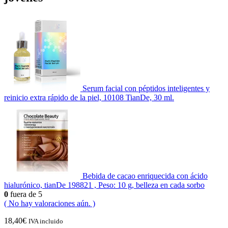
Serum facial con péptidos inteligentes y
reinicio extra rápido de la piel, 10108 TianDe, 30 ml.
Bebida de cacao enriquecida con ácido
hialurónico, tianDe 198821 , Peso: 10 g, belleza en cada sorbo
0
fuera de 5
( No hay valoraciones aún. )
18,40
€
IVA incluido