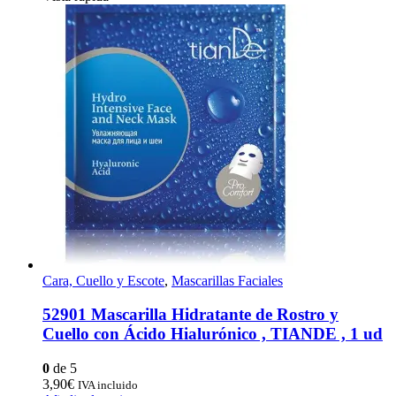
Cara, Cuello y Escote
,
Mascarillas Faciales
52901 Mascarilla Hidratante de Rostro y
Cuello con Ácido Hialurónico , TIANDE , 1 ud
0
de 5
3,90
€
IVA incluido