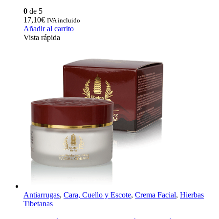
0
de 5
17,10
€
IVA incluido
Añadir al carrito
Vista rápida
Antiarrugas
,
Cara, Cuello y Escote
,
Crema Facial
,
Hierbas
Tibetanas