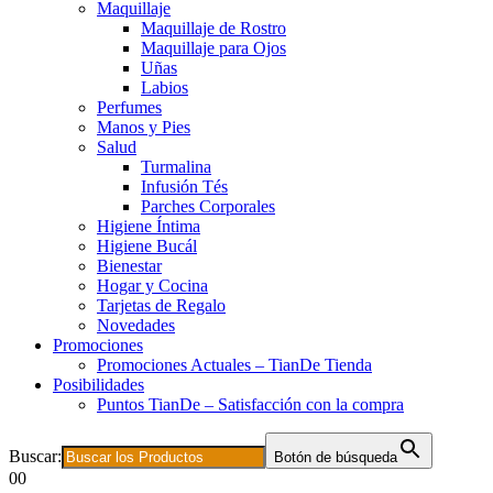
Maquillaje
Maquillaje de Rostro
Maquillaje para Ojos
Uñas
Labios
Perfumes
Manos y Pies
Salud
Turmalina
Infusión Tés
Parches Corporales
Higiene Íntima
Higiene Bucál
Bienestar
Hogar y Cocina
Tarjetas de Regalo
Novedades
Promociones
Promociones Actuales – TianDe Tienda
Posibilidades
Puntos TianDe – Satisfacción con la compra
Buscar:
Botón de búsqueda
0
0