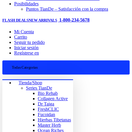
Posibilidades
Puntos TianDe – Satisfacción con la compra
1-800-234-5678
FLASH DEALS
NEW ARRIVALS
Mi Cuenta
Carrito
Seguir tu pedido
Iniciar sesión
Regístrese en
Todas Categorias
Tienda/Shop
Series TianDe
Bio Rehab
Collagen Active
Dr Taiga
FreshCLIC
Fucoidan
Hierbas Tibetanas
Master Herb
Ocean Riches