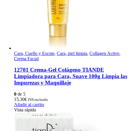
Cara, Cuello y Escote
,
Cara, piel limpia
,
Collagen Active
,
Crema Facial
12701 Crema-Gel Colágeno TIANDE
Limpiadora para Cara, Suave 100g Limpia las
Impurezas y Maquillaje
0
de 5
15,30
€
IVA incluido
Añadir al carrito
Vista rápida