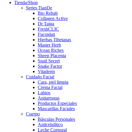
Tienda/Shop
Series TianDe
Bio Rehab
Collagen Active
Dr Taiga
FreshCLIC
Fucoidan
Hierbas Tibetanas
Master Herb
Ocean Riches
Sheep Placenta
Snail Secret
Snake Factor
Vitaderm
Cuidado Facial
Cara, piel limpia
Crema Facial
Labios
Antiarrugas
Productos Especiales
Mascarillas Faciales
Cuerpo
Básculas Personales
Anticelulítico
Leche Corporal