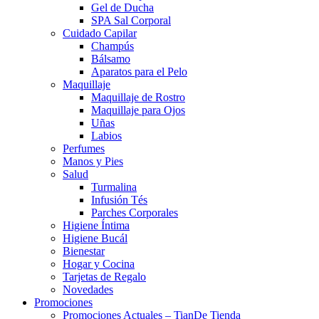
Gel de Ducha
SPA Sal Corporal
Cuidado Capilar
Champús
Bálsamo
Aparatos para el Pelo
Maquillaje
Maquillaje de Rostro
Maquillaje para Ojos
Uñas
Labios
Perfumes
Manos y Pies
Salud
Turmalina
Infusión Tés
Parches Corporales
Higiene Íntima
Higiene Bucál
Bienestar
Hogar y Cocina
Tarjetas de Regalo
Novedades
Promociones
Promociones Actuales – TianDe Tienda