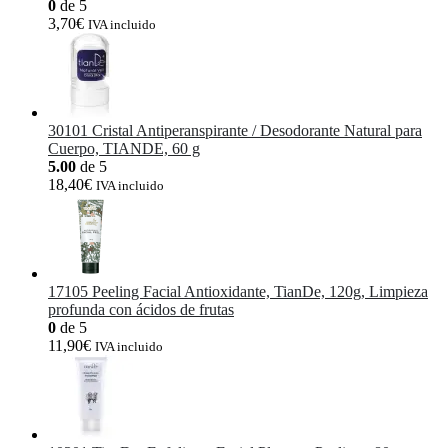
0
de 5
3,70
€
IVA incluido
30101 Cristal Antiperanspirante / Desodorante Natural para
Cuerpo, TIANDE, 60 g
5.00
de 5
18,40
€
IVA incluido
17105 Peeling Facial Antioxidante, TianDe, 120g, Limpieza
profunda con ácidos de frutas
0
de 5
11,90
€
IVA incluido