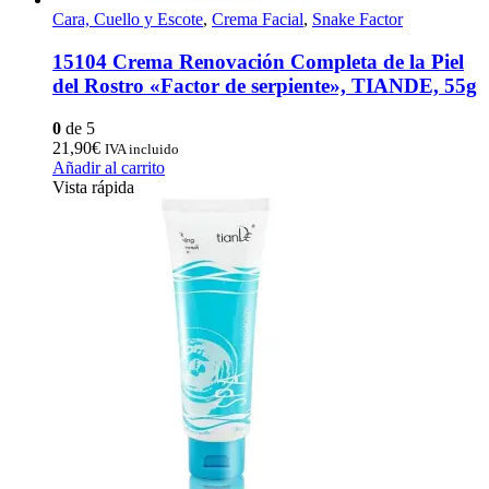
Cara, Cuello y Escote
,
Crema Facial
,
Snake Factor
15104 Crema Renovación Completa de la Piel
del Rostro «Factor de serpiente», TIANDE, 55g
0
de 5
21,90
€
IVA incluido
Añadir al carrito
Vista rápida