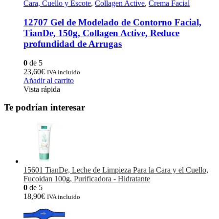
Cara, Cuello y Escote
,
Collagen Active
,
Crema Facial
12707 Gel de Modelado de Contorno Facial,
TianDe, 150g, Collagen Active, Reduce
profundidad de Arrugas
0
de 5
23,60
€
IVA incluido
Añadir al carrito
Vista rápida
Te podrían interesar
15601 TianDe, Leche de Limpieza Para la Cara y el Cuello,
Fucoidan 100g, Purificadora - Hidratante
0
de 5
18,90
€
IVA incluido