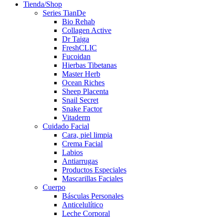
Tienda/Shop
Series TianDe
Bio Rehab
Collagen Active
Dr Taiga
FreshCLIC
Fucoidan
Hierbas Tibetanas
Master Herb
Ocean Riches
Sheep Placenta
Snail Secret
Snake Factor
Vitaderm
Cuidado Facial
Cara, piel limpia
Crema Facial
Labios
Antiarrugas
Productos Especiales
Mascarillas Faciales
Cuerpo
Básculas Personales
Anticelulítico
Leche Corporal