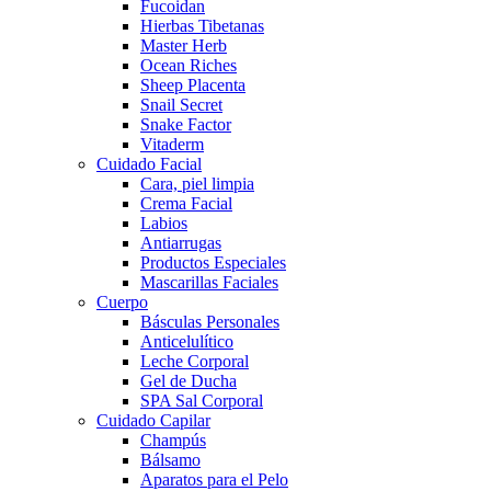
Fucoidan
Hierbas Tibetanas
Master Herb
Ocean Riches
Sheep Placenta
Snail Secret
Snake Factor
Vitaderm
Cuidado Facial
Cara, piel limpia
Crema Facial
Labios
Antiarrugas
Productos Especiales
Mascarillas Faciales
Cuerpo
Básculas Personales
Anticelulítico
Leche Corporal
Gel de Ducha
SPA Sal Corporal
Cuidado Capilar
Champús
Bálsamo
Aparatos para el Pelo