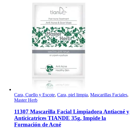
59,40€.
47,50€.
Cara, Cuello y Escote
,
Cara, piel limpia
,
Mascarillas Faciales
,
Master Herb
11307 Mascarilla Facial Limpiadora Antiacné y
Anticicatrices TIANDE 35g, Impide la
Formación de Acné