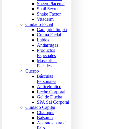
Sheep Placenta
Snail Secret
Snake Factor
Vitaderm
Cuidado Facial
Cara, piel limpia
Crema Facial
Labios
Antiarrugas
Productos
Especiales
Mascarillas
Faciales
Cuerpo
Básculas
Personales
Anticelulítico
Leche Corporal
Gel de Ducha
SPA Sal Corporal
Cuidado Capilar
Champús
Bálsamo
Aparatos para el
Pelo