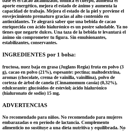
base es el cacao alcalinizado, tonifica el cuerpo, aumenta el
aporte energético, mejora el estado de ánimo y aumenta la
capacidad de trabajo. Mejora el estado de la piel y previene el
envejecimiento prematuro gracias al alto contenido en
antioxidantes. Te alegrará saber que una bebida de cacao
enriquecida con ácido hialurónico es un postre saludable. Ya no
tienes que negarte dulces. Una taza de la bebida te levantará el
ánimo sin comprometer tu figura. Sin emulsionantes,
estabilizantes, conservantes.
INGREDIENTES por 1 bolsa:
fructosa, nuez baja en grasa (Juglans Regia) fruta en polvo (3
g), cacao en polvo (21%), espesante: pectina; maltodextrina,
aromas (chocolate, crema de vainilla, vainillina), polvo de
corteza de árbol de canela (Cinnamomum cassia) (0,32%),
edulcorante: glucósidos de esteviol; ácido hialurónico
(hialuronato de sodio) 15 mg.
ADVERTENCIAS
No recomendado para niños. No recomendado para mujeres
embarazadas o en período de lactancia. Complemento
alimenticio no sustituye a una dieta nutritiva y equilibrada. No