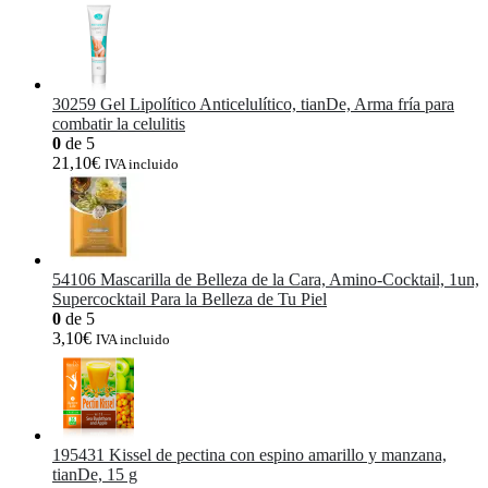
30259 Gel Lipolítico Anticelulítico, tianDe, Arma fría para
combatir la celulitis
0
de 5
21,10
€
IVA incluido
54106 Mascarilla de Belleza de la Cara, Amino-Cocktail, 1un,
Supercocktail Para la Belleza de Tu Piel
0
de 5
3,10
€
IVA incluido
195431 Kissel de pectina con espino amarillo y manzana,
tianDe, 15 g