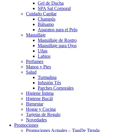
Gel de Ducha
SPA Sal Corporal
Cuidado Capilar
Champús
Bálsamo
Aparatos para el Pelo
Maquillaje
Maquillaje de Rostro
Maquillaje para Ojos
Uñas
Labios
Perfumes
Manos y Pies
Salud
Turmalina
Infusión Tés
Parches Corporales
Higiene Íntima
Higiene Bucál
Bienestar
Hogar y Cocina
Tarjetas de Regalo
Novedades
Promociones
Promociones Actuales – TianDe Tienda