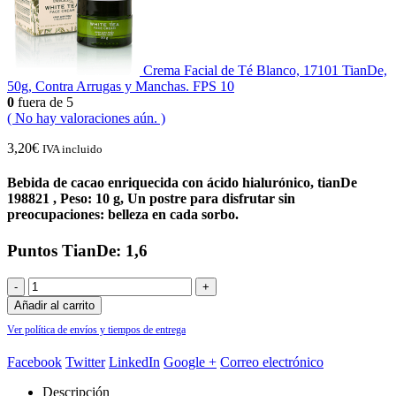
Crema Facial de Té Blanco, 17101 TianDe,
50g, Contra Arrugas y Manchas. FPS 10
0
fuera de 5
( No hay valoraciones aún. )
3,20
€
IVA incluido
Bebida de cacao enriquecida con ácido hialurónico, tianDe
198821 , Peso: 10 g, Un postre para disfrutar sin
preocupaciones: belleza en cada sorbo.
Puntos TianDe: 1,6
-
+
Añadir al carrito
Ver política de envíos y tiempos de entrega
Facebook
Twitter
LinkedIn
Google +
Correo electrónico
Descripción