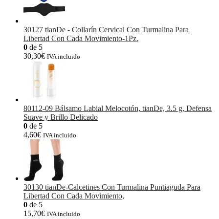
30127 tianDe - Collarín Cervical Con Turmalina Para
Libertad Con Cada Movimiento-1Pz.
0
de 5
30,30
€
IVA incluido
80112-09 Bálsamo Labial Melocotón, tianDe, 3.5 g, Defensa
Suave y Brillo Delicado
0
de 5
4,60
€
IVA incluido
30130 tianDe-Calcetines Con Turmalina Puntiaguda Para
Libertad Con Cada Movimiento,
0
de 5
15,70
€
IVA incluido