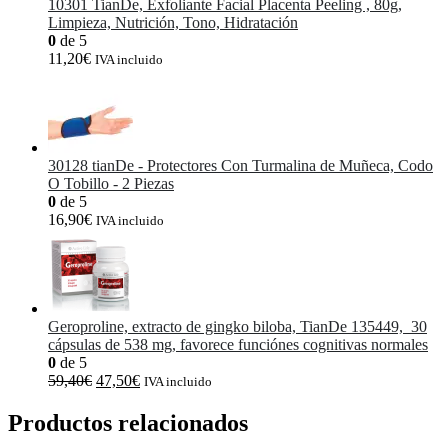
10301 TianDe, Exfoliante Facial Placenta Peeling , 80g,
Limpieza, Nutrición, Tono, Hidratación
0
de 5
11,20
€
IVA incluido
30128 tianDe - Protectores Con Turmalina de Muñeca, Codo
O Tobillo - 2 Piezas
0
de 5
16,90
€
IVA incluido
Geroproline, extracto de gingko biloba, TianDe 135449, 30
cápsulas de 538 mg, favorece funciónes cognitivas normales
0
de 5
El
El
59,40
€
47,50
€
IVA incluido
precio
precio
original
actual
Productos relacionados
era:
es: