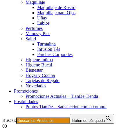
Maquillaje
Maquillaje de Rostro
Maquillaje para Ojos
Uñas
Labios
Perfumes
Manos y Pies
Salud
Turmalina
Infusión Tés
Parches Corporales
Higiene Íntima
Higiene Bucál
Bienestar
Hogar y Cocina
Tarjetas de Regalo
Novedades
Promociones
Promociones Actuales – TianDe Tienda
Posibilidades
Puntos TianDe – Satisfacción con la compra
Buscar:
Botón de búsqueda
0
0