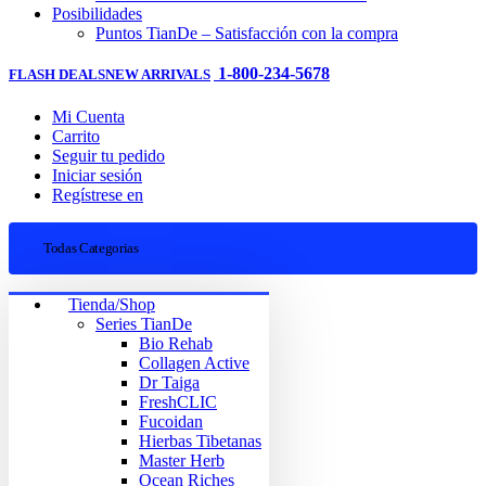
Posibilidades
Puntos TianDe – Satisfacción con la compra
1-800-234-5678
FLASH DEALS
NEW ARRIVALS
Mi Cuenta
Carrito
Seguir tu pedido
Iniciar sesión
Regístrese en
Todas Categorias
Tienda/Shop
Series TianDe
Bio Rehab
Collagen Active
Dr Taiga
FreshCLIC
Fucoidan
Hierbas Tibetanas
Master Herb
Ocean Riches