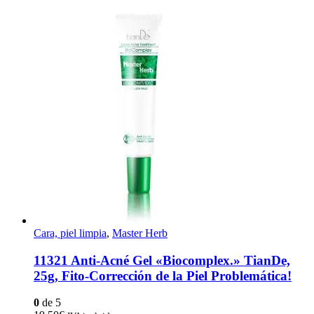
Cara, piel limpia
,
Master Herb
11321 Anti-Acné Gel «Biocomplex.» TianDe,
25g, Fito-Corrección de la Piel Problemática!
0
de 5