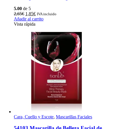
5.00
de 5
El
El
2,65
€
1,85
€
IVA incluido
precio
precio
Añadir al carrito
original
actual
Vista rápida
era:
es:
2,65€.
1,85€.
Cara, Cuello y Escote
,
Mascarillas Faciales
54103 Mascarilla de Belleza Facial de