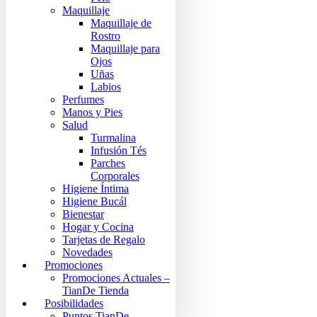
Maquillaje
Maquillaje de
Rostro
Maquillaje para
Ojos
Uñas
Labios
Perfumes
Manos y Pies
Salud
Turmalina
Infusión Tés
Parches
Corporales
Higiene Íntima
Higiene Bucál
Bienestar
Hogar y Cocina
Tarjetas de Regalo
Novedades
Promociones
Promociones Actuales –
TianDe Tienda
Posibilidades
Puntos TianDe –