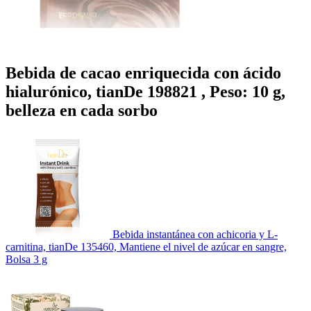
Bebida de cacao enriquecida con ácido
hialurónico, tianDe 198821 , Peso: 10 g,
belleza en cada sorbo
Bebida instantánea con achicoria y L-
carnitina, tianDe 135460, Mantiene el nivel de azúcar en sangre,
Bolsa 3 g