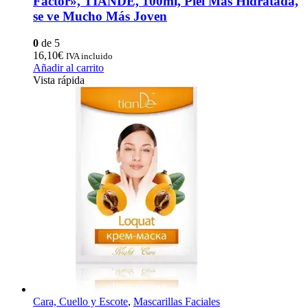
Factor», TIANDE, 100ml, Piel Más Hidratada,
se ve Mucho Más Joven
0
de 5
16,10
€
IVA incluido
Añadir al carrito
Vista rápida
Cara, Cuello y Escote
,
Mascarillas Faciales